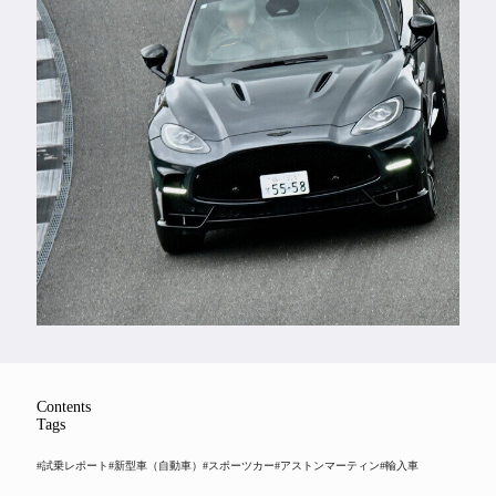
Feature
Series
Contents
Tags
#試乗レポート
#新型車（自動車）
#スポーツカー
#アストンマーティン
#輸入車