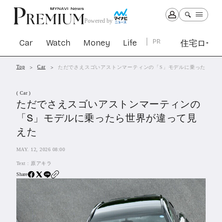
Powered by
Car
Watch
Money
Life
PR
住宅ロー
Top
Car
ただでさえスゴいアストンマーティンの「S」モデルに乗ったら世
Car
Watch
Money
Life
( Car )
1299
1025
1257
2336
ただでさえスゴいアストンマーティンの
「S」モデルに乗ったら世界が違って見
PR
えた
住宅ローン
360
MAY. 12, 2026 08:00
SBIネオトレード証券
26
Text :
原アキラ
Share
All Articles
特集&連載記事