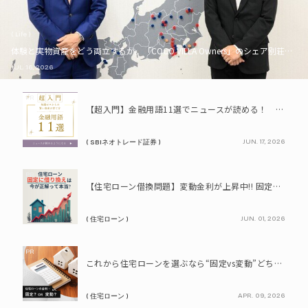
( Life )
体験と実物資産をどう両立するか。「COCO VILLA Owners」のシェア別荘とい
JUL. 16, 2026
PR
【超入門】金融用語11選でニュースが読める！ 知識ゼロからの賢い資産の育て方
JUN. 17, 2026
( SBIネオトレード証券 )
PR
【住宅ローン借換問題】変動金利が上昇中!! 固定に借り換えるなら今が正解って本当? シミュレーションで比較してみよう
JUN. 01, 2026
( 住宅ローン )
PR
これから住宅ローンを選ぶなら“固定vs変動”どちらが正解? 9割が利用したいと答えた「いま決めなくてもいい」ローンとは!?
APR. 09, 2026
( 住宅ローン )