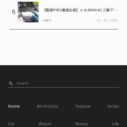
【国産PHEV徹底比較】トヨタRAV4と三菱アウ
5
トランダーの車内を比べる
Car
Jul.
29,
2026
Home
All Articles
Feature
Series
Car
Watch
Money
Life