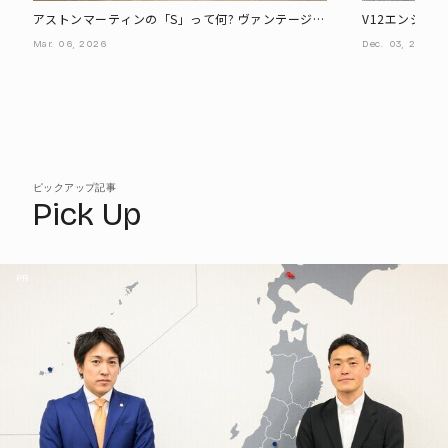
アストンマーティンの「S」って何? ヴァンテージと
V12エンジン
DBXの新モデルを実車確認
「ヴァンキッシ
Mar.
06,
2026
Dec.
03,
2025
ピックアップ記事
Pick Up
PR