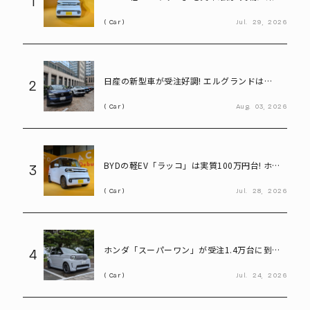
1
込んで気になる部分をチェック
Car
Jul.
29,
2026
日産の新型車が受注好調! エルグランドは
2
8,000台、キックスは1.1万台に到達
Car
Aug.
03,
2026
BYDの軽EV「ラッコ」は実質100万円台! ホン
3
ダ「N-BOX」と比べてみると?
Car
Jul.
28,
2026
ホンダ「スーパーワン」が受注1.4万台に到達!
4
人気の理由を乗って考える
Car
Jul.
24,
2026