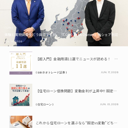
( Life )
体験と実物資産をどう両立するか。「COCO VILLA Owners」のシェア別荘とい
JUL. 16, 2026
PR
【超入門】金融用語11選でニュースが読める！ 知識ゼロからの賢い資産の育て方
JUN. 17, 2026
( SBIネオトレード証券 )
PR
【住宅ローン借換問題】変動金利が上昇中!! 固定に借り換えるなら今が正解って本当? シミュレーションで比較してみよう
JUN. 01, 2026
( 住宅ローン )
PR
これから住宅ローンを選ぶなら“固定vs変動”どちらが正解? 9割が利用したいと答えた「いま決めなくてもいい」ローンとは!?