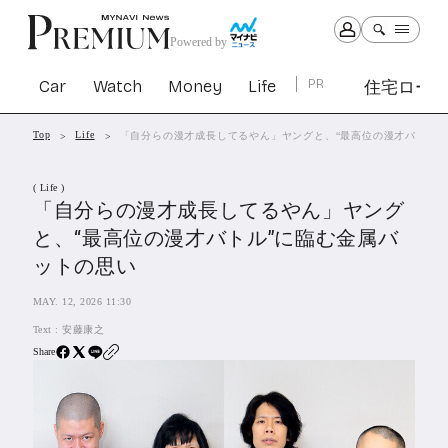
Powered by
Car
Watch
Money
Life
PR
住宅ロー
Top
Life
「自分らの漫才成長してるやん」ヤングと、“最高位の漫才バトル”
Car
Watch
Money
Life
( Life )
1299
1025
1257
2335
「自分らの漫才成長してるやん」ヤング
と、“最高位の漫才バトル”に臨む金属バ
PR
ットの思い
住宅ローン
360
MAY. 12, 2026 11:30
SBIネオトレード証券
26
Text :
安藤康之
Share
All Articles
特集&連載記事