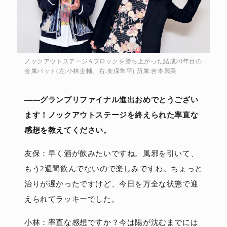
ノックアウトステージAブロックを勝ち上がった結成20年目の
金属バット(左:小林圭輔、右:友保隼平) 所属:吉本興業
――グランプリファイナル進出おめでとうござい
ます！ノックアウトステージを終えられた率直な
感想を教えてください。
友保：早く酒が飲みたいですね。風邪を引いて、
もう2週間飲んでないので楽しみですわ。ちょっと
治りが遅かったですけど、今日を万全な状態で迎
えられてラッキーでした。
小林：率直な感想ですか？今は陽が沈むまでには