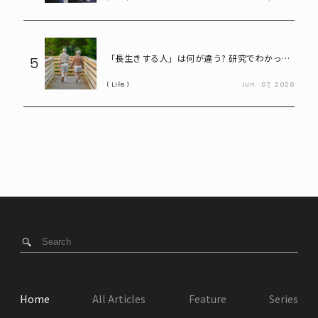
実”
「長生きする人」は何が違う? 研究でわかって
5
きた“寿命に関わる成分”とは
Life
Jun.
07,
2026
Home
All Articles
Feature
Series