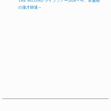
THE SECOND ライブツアー2026～今、全盛期
の漫才師達～