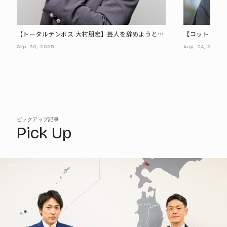
【トータルテンボス 大村朋宏】芸人を辞めようと思
【コットン 西
ったときに訪れた"人生の転機"と、いま大事にした
へ、15年越し
Sep.
30,
2025
Aug.
04,
2025
い時間
ピックアップ記事
Pick Up
PR