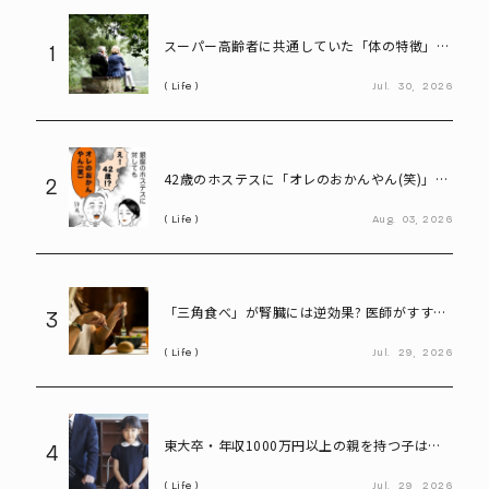
スーパー高齢者に共通していた「体の特徴」と
1
は? 慶應大研究で判明した長寿の秘密
Life
Jul.
30,
2026
42歳のホステスに「オレのおかんやん(笑)」と
2
言ってしまう58歳
Life
Aug.
03,
2026
「三角食べ」が腎臓には逆効果? 医師がすすめ
3
る食べる順番とは
Life
Jul.
29,
2026
東大卒・年収1000万円以上の親を持つ子は、
4
親より稼げるのか。研究でわかった“意外な事
Life
Jul.
29,
2026