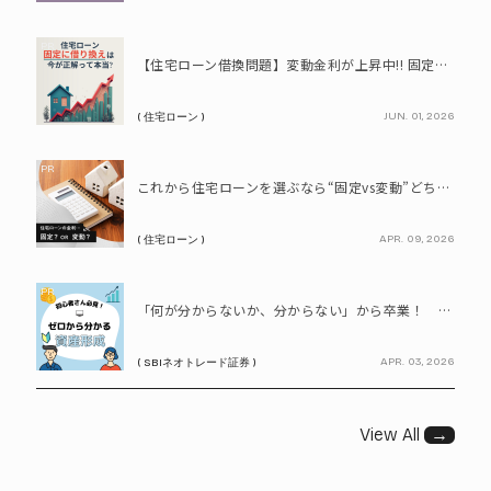
PR
【住宅ローン借換問題】変動金利が上昇中!! 固定に借り換えるなら今が正解って本当? シミュレーションで比較してみよう
JUN. 01, 2026
( 住宅ローン )
PR
これから住宅ローンを選ぶなら“固定vs変動”どちらが正解? 9割が利用したいと答えた「いま決めなくてもいい」ローンとは!?
APR. 09, 2026
( 住宅ローン )
PR
「何が分からないか、分からない」から卒業！ SBIネオトレード証券で学ぶ、はじめての資産形成
APR. 03, 2026
( SBIネオトレード証券 )
View All
→