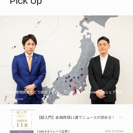
Pick Up
PR
( Life )
体験と実物資産をどう両立するか。「COCO VILLA Owners」のシェア別荘とい
JUL. 16, 2026
PR
【超入門】金融用語11選でニュースが読める！ 知識ゼロからの賢い資産の育て方
JUN. 17, 2026
( SBIネオトレード証券 )