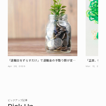
「退職日をずらすだけ」で退職金の手取り額が変
「正直、引き
化、最大20万円多くもらうには?
きる“負動産の
Apr.
28,
2026
Mar.
13,
2026
男の本音
ピックアップ記事