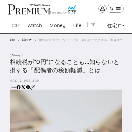
Powered by
Car
Watch
Money
Life
PR
住宅ロー
Top
Money
相続税が“0円”になることも…知らないと損する「配偶者の税額
Car
Watch
Money
Life
( Money )
1299
1027
1260
2338
相続税が“0円”になることも…知らないと
損する「配偶者の税額軽減」とは
PR
MAY. 12, 2026 11:30
住宅ローン
361
Share
SBIネオトレード証券
27
All Articles
特集&連載記事