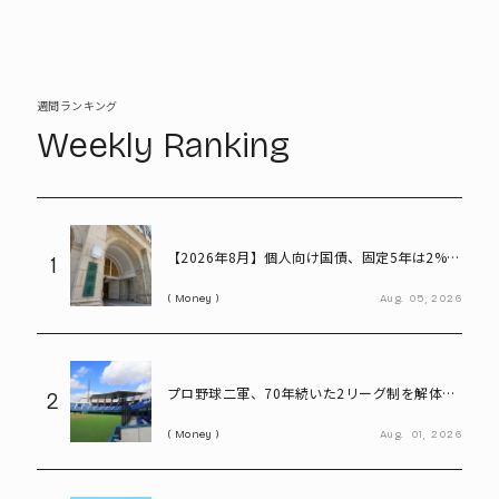
週間ランキング
Weekly Ranking
【2026年8月】個人向け国債、固定5年は2%台
1
へ - 変動10年・固定3年は? 100万円購入時の
Money
Aug.
05,
2026
利子も紹介
プロ野球二軍、70年続いた2リーグ制を解体
2
――「3地区制」導入で何が変わる?
Money
Aug.
01,
2026