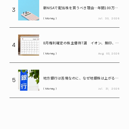
新NISAで配当株を買うべき理由…年間100万円
3
の配当金なら約20万円の差がつく
Money
Jul.
30,
2026
8月権利確定の株主優待7選 イオン、無印、U-
4
NEXT…今買いたい人気銘柄を紹介
Money
Aug.
03,
2026
地方銀行は苦境なのに、なぜ地銀株は上がる?
5
再編期待で注目の割安株を読み解く
Money
Jul.
31,
2026