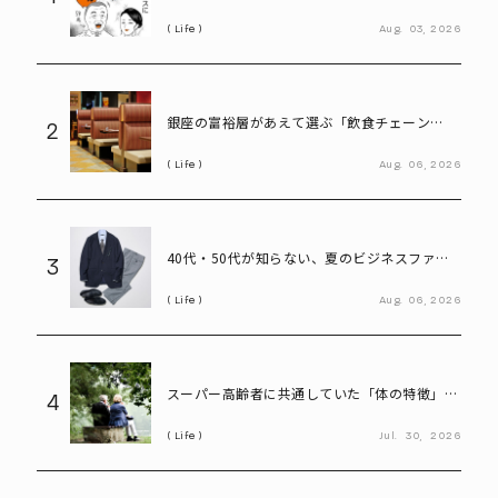
言ってしまう58歳
Life
Aug.
03,
2026
銀座の富裕層があえて選ぶ「飲食チェーン
2
店」。高級レストランにはない“価値”とは
Life
Aug.
06,
2026
40代・50代が知らない、夏のビジネスファッ
3
ション「残念な共通点」と改善ポイント
Life
Aug.
06,
2026
スーパー高齢者に共通していた「体の特徴」と
4
は? 慶應大研究で判明した長寿の秘密
Life
Jul.
30,
2026