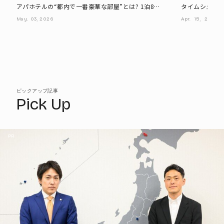
アパホテルの“都内で一番豪華な部屋”とは? 1泊8万
タイムシェア
円の「ラグジュアリーツインルーム」に行ってみた
型・賃貸型・
May.
03,
2026
Apr.
15,
2026
ピックアップ記事
Pick Up
PR