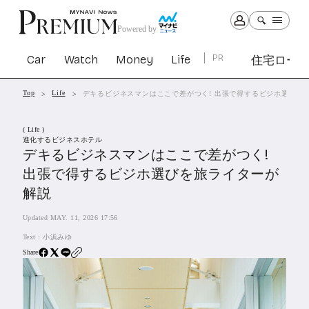
Powered by
Car
Watch
Money
Life
PR
住宅ロー
Top
Life
デキるビジネスマンはここで差がつく! 出張で得するビジホ選びを
Car
Watch
Money
Life
( Life )
1303
1030
1265
2342
進化するビジネスホテル
デキるビジネスマンはここで差がつく!
出張で得するビジホ選びを旅ライターが
PR
解説
住宅ローン
364
SBIネオトレード証券
Updated MAY. 11, 2026 17:56
27
Text :
小浜みゆ
Share
All Articles
特集&連載記事