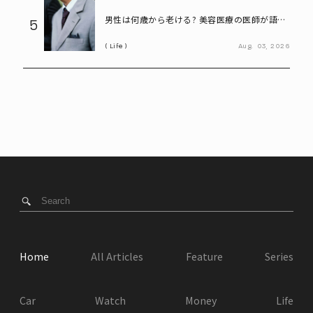
男性は何歳から老ける? 美容医療の医師が語る
5
「老化の初期サイン」
Life
Aug.
03,
2026
Home
All Articles
Feature
Series
Car
Watch
Money
Life