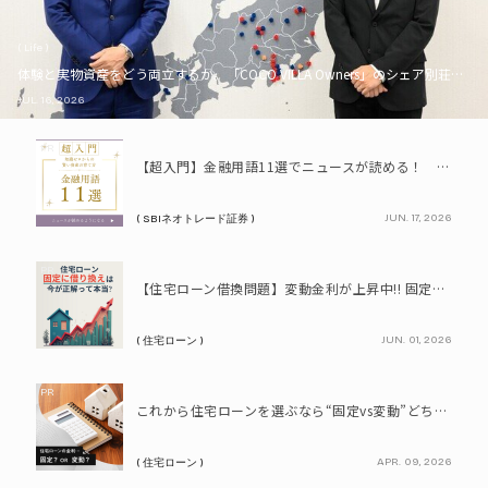
( Life )
体験と実物資産をどう両立するか。「COCO VILLA Owners」のシェア別荘とい
JUL. 16, 2026
PR
【超入門】金融用語11選でニュースが読める！ 知識ゼロからの賢い資産の育て方
JUN. 17, 2026
( SBIネオトレード証券 )
PR
【住宅ローン借換問題】変動金利が上昇中!! 固定に借り換えるなら今が正解って本当? シミュレーションで比較してみよう
JUN. 01, 2026
( 住宅ローン )
PR
これから住宅ローンを選ぶなら“固定vs変動”どちらが正解? 9割が利用したいと答えた「いま決めなくてもいい」ローンとは!?
APR. 09, 2026
( 住宅ローン )