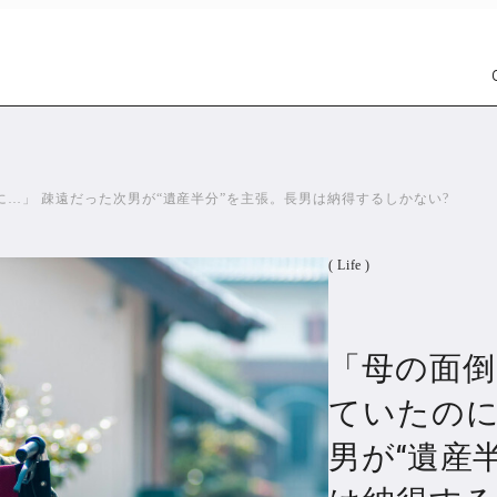
…」 疎遠だった次男が“遺産半分”を主張。長男は納得するしかない?
( Life )
「母の面倒
Car
Wat
1303
ていたのに
男が“遺産
PR