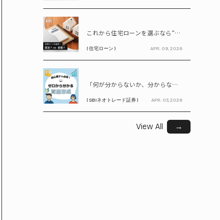
PR
これから住宅ローンを選ぶなら“固定vs変動”どちらが正解? 9割が利用したいと答えた「いま決めなくてもいい」ローンとは!?
( 住宅ローン )
APR. 09, 2026
PR
「何が分からないか、分からない」から卒業！ SBIネオトレード証券で学ぶ、はじめての資産形成
( SBIネオトレード証券 )
APR. 03, 2026
View All
→