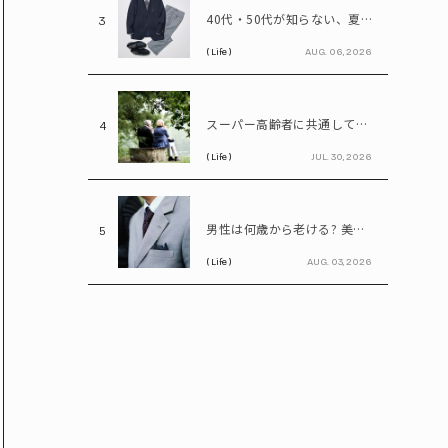
40代・50代が知らない、夏のビジネスファッション「残念な共通点」と改善ポイント
3
( Life )
AUG. 06, 2026
スーパー高齢者に共通していた「体の特徴」とは? 慶應大研究で判明した長寿の秘密
4
( Life )
JUL. 30, 2026
男性は何歳から老ける? 美容医療の医師が語る「老化の初期サイン」
5
( Life )
AUG. 03, 2026