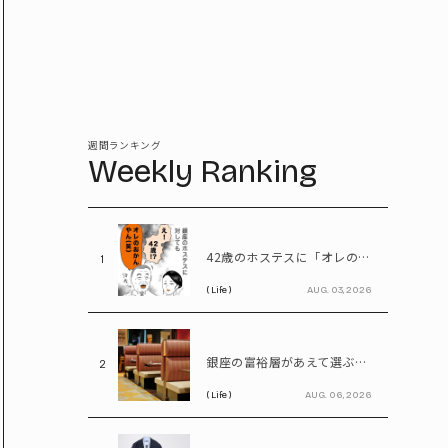
週間ランキング
Weekly Ranking
42歳のホステスに「オレのおかんやん(笑)」と言ってしまう58歳
1
( Life )
AUG. 03, 2026
銀座の富裕層があえて選ぶ「飲食チェーン店」。高級レストランにはない“価値”とは
2
( Life )
AUG. 06, 2026