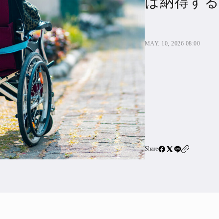
は納得する
住宅ロー
SBIネ
MAY. 10, 2026 08:00
All Articles
特集&連載記事
Featur
Series
Share