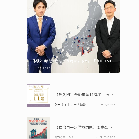
( Life )
体験と実物資産をどう両立するか。「COCO VILLA Owners
JUL. 16, 2026
PR
【超入門】金融用語11選でニュースが読める！ 知識ゼロからの賢い資産の育て方
( SBIネオトレード証券 )
JUN. 17, 2026
PR
【住宅ローン借換問題】変動金利が上昇中!! 固定に借り換えるなら今が正解って本当? シミュレーションで比較してみよう
( 住宅ローン )
JUN. 01, 2026