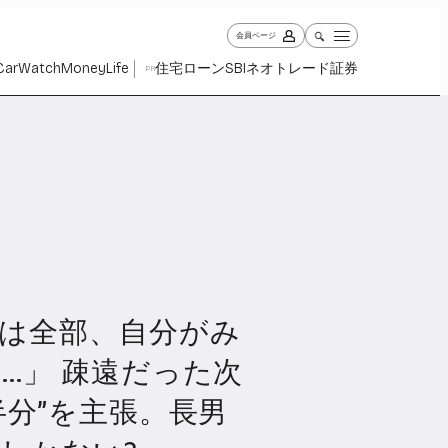
会員ページ
Car
Watch
Money
Life
住宅ローン
SBIネオトレード証券
PR
は全部、自分がみ
ch
Money
Life
1030
1265
2342
…」 疎遠だった次
半分”を主張。長男