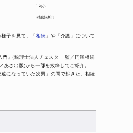
Tags
#相続
#新刊
の様子を見て、「
相続
」や「介護」について
入門』(税理士法人チェスター 監／円満相続
著／あさ出版)から一部を抜粋してご紹介。
疎遠になっていた次男」の間で起きた、相続