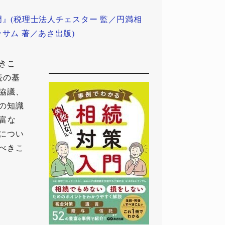
』(税理士法人チェスター 監／円満相
サム 著／あさ出版)
きこ
続の基
協議、
の知識
富な
につい
べきこ