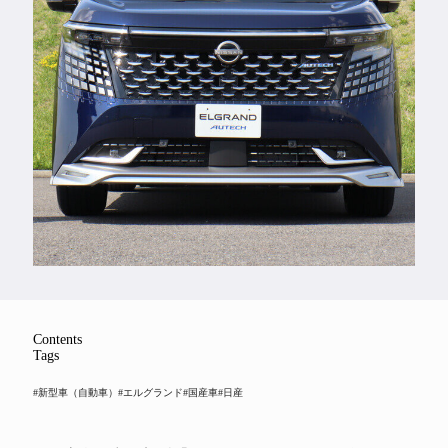
Feature
Series
Contents
Tags
#新型車（自動車）
#エルグランド
#国産車
#日産