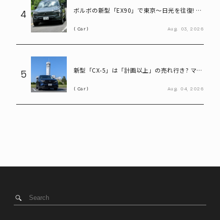
ボルボの新型「EX90」で東京～日光を往復! い
4
ろは坂も余裕な大型EVの実力とは
Car
Aug.
03,
2026
新型「CX-5」は「計画以上」の売れ行き? マツ
5
ダ決算会見で判明したこと
Car
Aug.
04,
2026