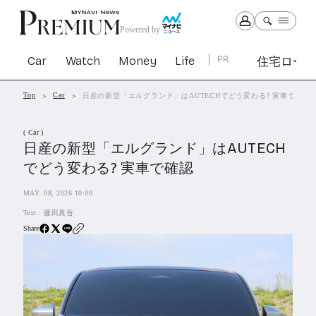
Powered by
Car
Watch
Money
Life
PR
住宅ロー
Top
Car
日産の新型「エルグランド」はAUTECHでどう変わる? 実車で確認
Car
Watch
Money
Life
( Car )
1305
1031
1267
2344
日産の新型「エルグランド」はAUTECH
でどう変わる? 実車で確認
PR
MAY. 08, 2026 10:00
住宅ローン
365
Text :
藤田真吾
SBIネオトレード証券
27
Share
All Articles
特集&連載記事