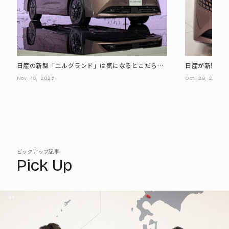
日産の新型「エルグランド」は気になるとこだらけ!
日産が新型「エ
担当者にいろいろ聞いてみた
りないものを盛
Nov.
18,
2025
Oct.
29,
2025
ピックアップ記事
Pick Up
PR