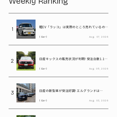
Weekly Ranking
軽EV「ラッコ」は実際のところ売れているの
1
か! BYDに最新の販売状況を聞く
Car
Aug.
07,
2026
日産キックスの販売状況が判明! 受注台数1.1台
2
超、どんな人が買っている?
Car
Aug.
05,
2026
日産の新型車が受注好調! エルグランドは
3
8,000台、キックスは1.1万台に到達
Car
Aug.
03,
2026