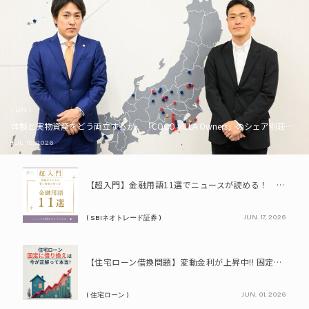
( Life )
体験と実物資産をどう両立するか。「COCO VILLA Owners」のシェア別荘とい
JUL. 16, 2026
PR
【超入門】金融用語11選でニュースが読める！ 知識ゼロからの賢い資産の育て方
JUN. 17, 2026
( SBIネオトレード証券 )
PR
【住宅ローン借換問題】変動金利が上昇中!! 固定に借り換えるなら今が正解って本当? シミュレーションで比較してみよう
JUN. 01, 2026
( 住宅ローン )