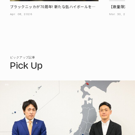
ブラックニッカが70周年! 新たな缶ハイボールを発
【数量限定】「
売 - オープニングイベントではニューヨークも登場
コレクション
Apr.
08,
2026
Mar.
30,
2026
ピックアップ記事
Pick Up
PR