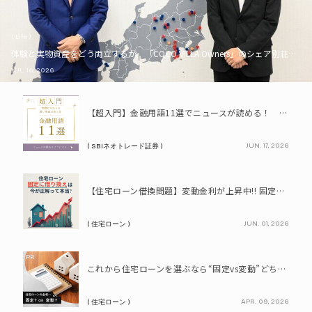
( Life )
体験と実物資産をどう両立するか。「COCO VILLA Owners」のシェア別荘とい
JUL. 16, 2026
PR
【超入門】金融用語11選でニュースが読める！ 知識ゼロからの賢い資産の育て方
JUN. 17, 2026
( SBIネオトレード証券 )
PR
【住宅ローン借換問題】変動金利が上昇中!! 固定に借り換えるなら今が正解って本当? シミュレーションで比較してみよう
JUN. 01, 2026
( 住宅ローン )
PR
これから住宅ローンを選ぶなら“固定vs変動”どちらが正解? 9割が利用したいと答えた「いま決めなくてもいい」ローンとは!?
APR. 09, 2026
( 住宅ローン )