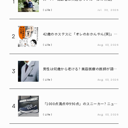
1
は? 慶應大研究で判明した長寿の秘密
Life
Jul.
30,
2026
42歳のホステスに「オレのおかんやん(笑)」と
2
言ってしまう58歳
Life
Aug.
03,
2026
男性は何歳から老ける? 美容医療の医師が語る
3
「老化の初期サイン」
Life
Aug.
03,
2026
「1000点満点中990点」のスニーカー? ニュー
4
バランス「990」が名作と呼ばれる理由
Life
Aug.
03,
2026