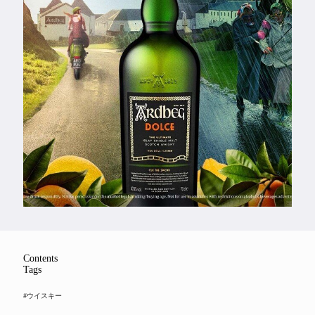
Feature
Series
Contents
Tags
#ウイスキー