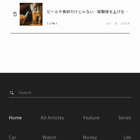
ビールや魚卵だけじゃない…尿酸値を上げる
5
「食べ物・飲み物」とは? 医師が警鐘
Life
Jul.
31,
2026
Home
All Articles
Feature
Series
Car
Watch
Money
Life