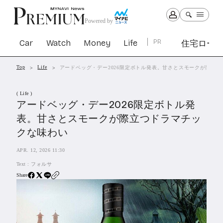
Powered by
Car
Watch
Money
Life
PR
住宅ロー
Top
Life
アードベッグ・デー2026限定ボトル発表。甘さとスモークが際立
Car
Watch
Money
Life
( Life )
1299
1027
1258
2338
アードベッグ・デー2026限定ボトル発
表。甘さとスモークが際立つドラマチッ
PR
クな味わい
住宅ローン
360
APR. 12, 2026 11:30
SBIネオトレード証券
26
Text :
フォルサ
Share
All Articles
特集&連載記事