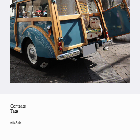
Feature
Series
Contents
Tags
#輸入車