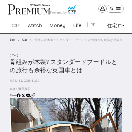
Powered by
Car
Watch
Money
Life
PR
住宅ロー
Top
Car
骨組みが木製? スタンダードプードルとの旅行も余裕な英国車とは
Car
Watch
Money
Life
( Car )
1305
1031
1267
2344
骨組みが木製? スタンダードプードルと
の旅行も余裕な英国車とは
PR
MAR. 12, 2026 11:30
住宅ローン
365
Text :
藤田真吾
SBIネオトレード証券
27
Share
All Articles
特集&連載記事