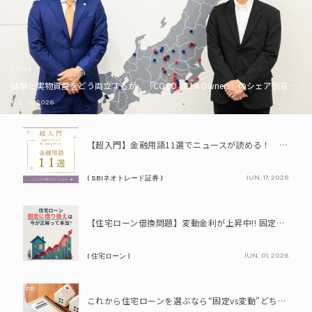
( Life )
体験と実物資産をどう両立するか。「COCO VILLA Owners」のシェア別荘とい
JUL. 16, 2026
PR
【超入門】金融用語11選でニュースが読める！ 知識ゼロからの賢い資産の育て方
JUN. 17, 2026
( SBIネオトレード証券 )
PR
【住宅ローン借換問題】変動金利が上昇中!! 固定に借り換えるなら今が正解って本当? シミュレーションで比較してみよう
JUN. 01, 2026
( 住宅ローン )
PR
これから住宅ローンを選ぶなら“固定vs変動”どちらが正解? 9割が利用したいと答えた「いま決めなくてもいい」ローンとは!?