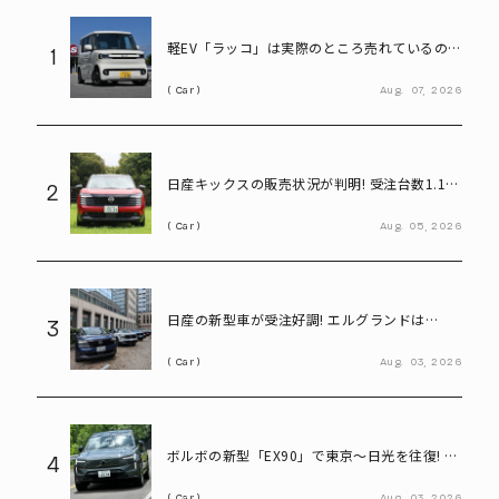
軽EV「ラッコ」は実際のところ売れているの
1
か! BYDに最新の販売状況を聞く
Car
Aug.
07,
2026
日産キックスの販売状況が判明! 受注台数1.1台
2
超、どんな人が買っている?
Car
Aug.
05,
2026
日産の新型車が受注好調! エルグランドは
3
8,000台、キックスは1.1万台に到達
Car
Aug.
03,
2026
ボルボの新型「EX90」で東京～日光を往復! い
4
ろは坂も余裕な大型EVの実力とは
Car
Aug.
03,
2026