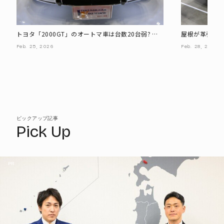
トヨタ「2000GT」のオートマ車は台数20台弱? 超
屋根が革張り?
希少な実物に遭遇!
タ「クラウン」
Feb.
25,
2026
Feb.
28,
2026
ピックアップ記事
Pick Up
PR