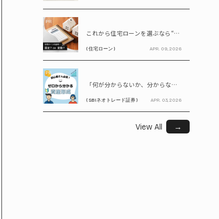
PR
これから住宅ローンを選ぶなら“固定vs変動”どちらが正解? 9割が利用したいと答えた「いま決めなくてもいい」ローンとは!?
( 住宅ローン )
APR. 09, 2026
PR
「何が分からないか、分からない」から卒業！ SBIネオトレード証券で学ぶ、はじめての資産形成
( SBIネオトレード証券 )
APR. 03, 2026
View All
→