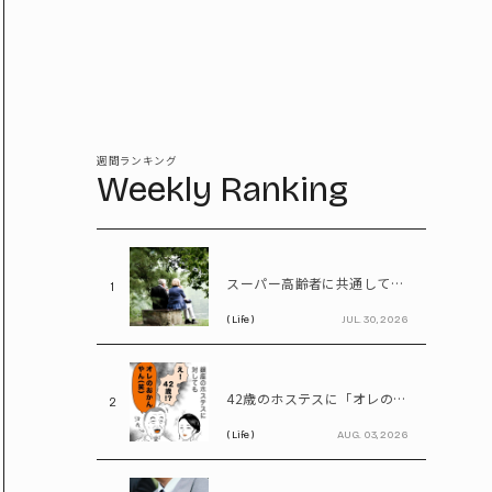
週間ランキング
Weekly Ranking
スーパー高齢者に共通していた「体の特徴」とは? 慶應大研究で判明した長寿の秘密
1
( Life )
JUL. 30, 2026
42歳のホステスに「オレのおかんやん(笑)」と言ってしまう58歳
2
( Life )
AUG. 03, 2026