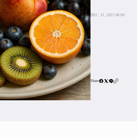
住宅ロー
SBIネ
DEC. 31, 2025 08:00
All Articles
特集&連載記事
Featur
Series
Share