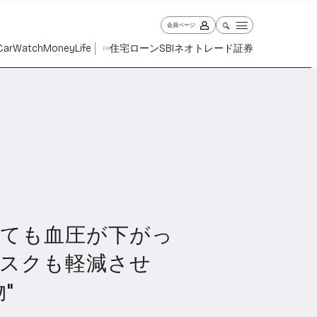
会員ページ
Car
Watch
Money
Life
住宅ローン
SBIネオトレード証券
PR
くても血圧が下がっ
ch
Money
Life
1027
1260
2338
リスクも軽減させ
"