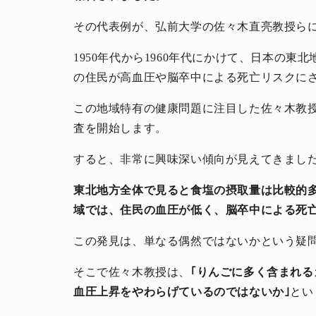
その代表例が、弘前大学の佐々木直亮教授ら
1950年代から1960年代にかけて、日本の東
の住民が高血圧や脳卒中による死亡リスクに
この地域特有の健康問題に注目した佐々木教
査を開始します。
すると、非常に興味深い傾向が見えてきまし
東北地方全体で見ると食塩の摂取量は比較的
域では、住民の血圧が低く、脳卒中による死
この発見は、単なる偶然ではないかという疑
そこで佐々木教授は、
｢りんごに多く含まれ
血圧上昇をやわらげているのではないか｣
とい