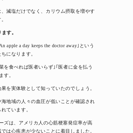
は、減塩だけでなく、カリウム摂取を増やす
す。
ります。
 day keeps the doctor away｣という
たちになります。
菜を食べれば医者いらず｣｢医者に金を払う
ます。
効果を実体験として知っていたのでしょう。
中海地域の人々の血圧が低いことが確認され
られています。
キーズは、アメリカ人の心筋梗塞発症率が高
域では心疾患が少ないことに着目しました。