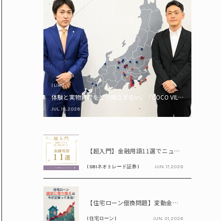
( Life )
体験と実物資産をどう両立するか。「COCO VILLA Owners
JUL. 16, 2026
PR
【超入門】金融用語11選でニュースが読める！ 知識ゼロからの賢い資産の育て方
( SBIネオトレード証券 )
JUN. 17, 2026
PR
【住宅ローン借換問題】変動金利が上昇中!! 固定に借り換えるなら今が正解って本当? シミュレーションで比較してみよう
( 住宅ローン )
JUN. 01, 2026