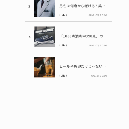
男性は何歳から老ける? 美容医療の医師が語る「老化の初期サイン」
3
( Life )
AUG. 03, 2026
「1000点満点中990点」のスニーカー? ニューバランス「990」が名作と呼ばれる理由
4
( Life )
AUG. 03, 2026
ビールや魚卵だけじゃない…尿酸値を上げる「食べ物・飲み物」とは? 医師が警鐘
5
( Life )
JUL. 31, 2026