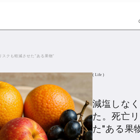
スクも軽減させた"ある果物"
( Life )
減塩しな
Car
Wat
1299
た。死亡
た"ある果物
PR