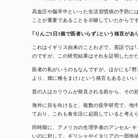
高血圧や脳卒中といった生活習慣病の予防に
ことが重要であることを示唆していたからで
｢りんご1日1個で医者いらず｣という格言があ
これはイギリス由来のことわざで、英語では｢An apple a
人生と暮らしを豊かに楽しむ上質な体験。
のですが、この研究結果はそれを証明したか
医者の私がいうのもなんですが、ほかにも｢野
より、畑に種をまけ｣という格言もあるといい
昔の人はカリウムが発見される前から、その
海外に目を向けると、複数の疫学研究で、地
ており、これも食生活に起因していると考え
同時期に、アメリカの生理学者のアンセル･
いのに対して、ギリシャやイタリアの一部地