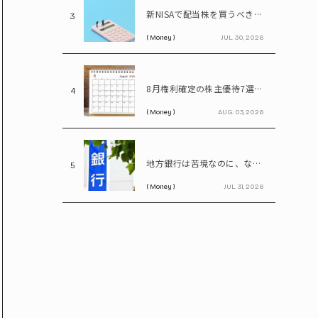
新NISAで配当株を買うべき理由…年間100万円の配当金なら約20万円の差がつく
3
( Money )
JUL. 30, 2026
8月権利確定の株主優待7選 イオン、無印、U-NEXT…今買いたい人気銘柄を紹介
4
( Money )
AUG. 03, 2026
地方銀行は苦境なのに、なぜ地銀株は上がる? 再編期待で注目の割安株を読み解く
5
( Money )
JUL. 31, 2026