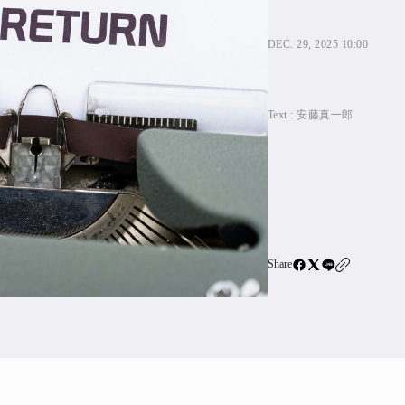
住宅ロー
SBIネ
DEC. 29, 2025 10:00
All Articles
Text :
安藤真一郎
特集&連載記事
Featur
Series
Share