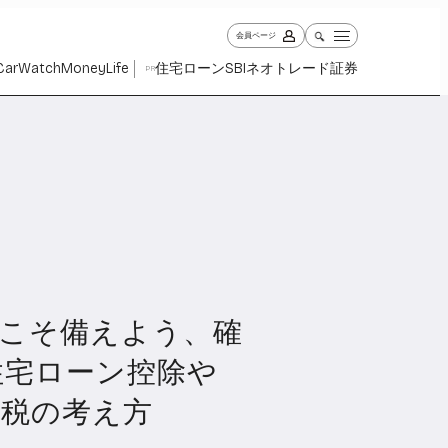
会員ページ
Car
Watch
Money
Life
住宅ローン
SBIネオトレード証券
PR
こそ備えよう、確
ch
Money
Life
1027
1260
2338
住宅ローン控除や
納税の考え方