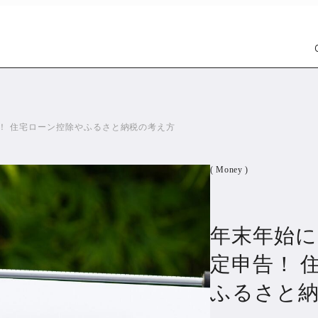
！ 住宅ローン控除やふるさと納税の考え方
( Money )
年末年始に
Car
Wat
1299
定申告！ 
ふるさと
PR