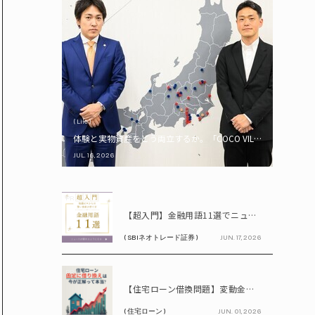
( Life )
体験と実物資産をどう両立するか。「COCO VILLA Owners
JUL. 16, 2026
PR
【超入門】金融用語11選でニュースが読める！ 知識ゼロからの賢い資産の育て方
( SBIネオトレード証券 )
JUN. 17, 2026
PR
【住宅ローン借換問題】変動金利が上昇中!! 固定に借り換えるなら今が正解って本当? シミュレーションで比較してみよう
( 住宅ローン )
JUN. 01, 2026