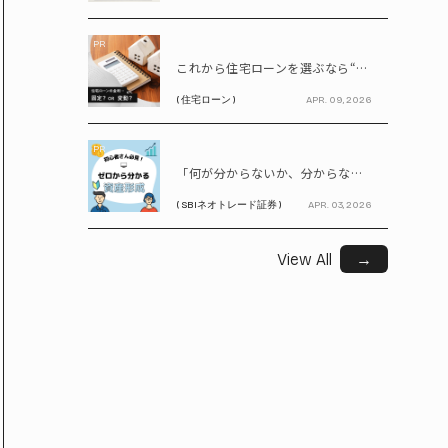
PR
これから住宅ローンを選ぶなら“固定vs変動”どちらが正解? 9割が利用したいと答えた「いま決めなくてもいい」ローンとは!?
( 住宅ローン )
APR. 09, 2026
PR
「何が分からないか、分からない」から卒業！ SBIネオトレード証券で学ぶ、はじめての資産形成
( SBIネオトレード証券 )
APR. 03, 2026
View All
→