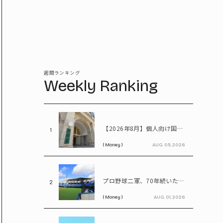
週間ランキング
Weekly Ranking
【2026年8月】個人向け国債、固定5年は2%台へ - 変動10年・固定3年は? 100万円購入時の利子も紹介
1
( Money )
AUG. 05, 2026
プロ野球二軍、70年続いた2リーグ制を解体――「3地区制」導入で何が変わる?
2
( Money )
AUG. 01, 2026