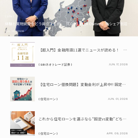
( Life )
体験と実物資産をどう両立するか。「COCO VILLA Owners」のシェア別荘とい
JUL. 16, 2026
PR
【超入門】金融用語11選でニュースが読める！ 知識ゼロからの賢い資産の育て方
JUN. 17, 2026
( SBIネオトレード証券 )
PR
【住宅ローン借換問題】変動金利が上昇中!! 固定に借り換えるなら今が正解って本当? シミュレーションで比較してみよう
JUN. 01, 2026
( 住宅ローン )
PR
これから住宅ローンを選ぶなら“固定vs変動”どちらが正解? 9割が利用したいと答えた「いま決めなくてもいい」ローンとは!?
APR. 09, 2026
( 住宅ローン )