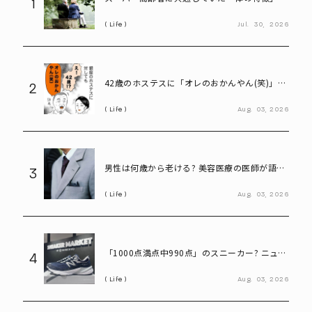
1
は? 慶應大研究で判明した長寿の秘密
Life
Jul.
30,
2026
42歳のホステスに「オレのおかんやん(笑)」と
2
言ってしまう58歳
Life
Aug.
03,
2026
男性は何歳から老ける? 美容医療の医師が語る
3
「老化の初期サイン」
Life
Aug.
03,
2026
「1000点満点中990点」のスニーカー? ニュー
4
バランス「990」が名作と呼ばれる理由
Life
Aug.
03,
2026