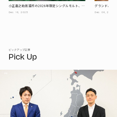
小正嘉之助蒸溜所の2026年限定シングルモルト、潮
グランドハイア
風と可憐なハマゴウの香りをカスクフィニッシュで
奏で楽しむ大
Dec.
16,
2025
Dec.
06,
2025
表現
開催
ピックアップ記事
Pick Up
PR