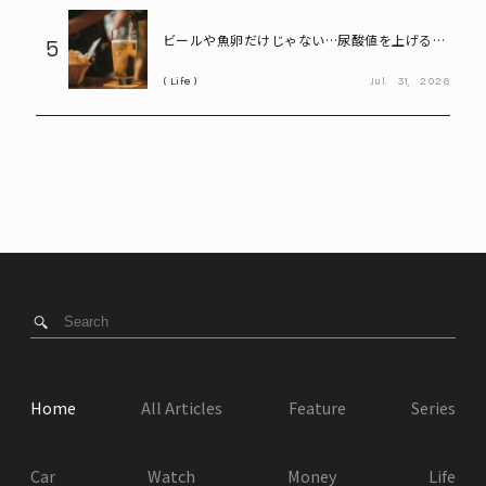
ビールや魚卵だけじゃない…尿酸値を上げる
5
「食べ物・飲み物」とは? 医師が警鐘
Life
Jul.
31,
2026
Home
All Articles
Feature
Series
Car
Watch
Money
Life