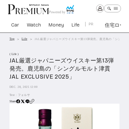
Powered by
Car
Watch
Money
Life
PR
住宅ロー
Top
Life
JAL厳選ジャパニーズウイスキー第13弾発売。鹿児島の「シングルモルト津貫
Car
Watch
Money
Life
( Life )
1301
1028
1261
2339
JAL厳選ジャパニーズウイスキー第13弾
発売。鹿児島の「シングルモルト津貫
PR
JAL EXCLUSIVE 2025」
住宅ローン
362
DEC. 28, 2025 12:00
SBIネオトレード証券
27
Text :
フォルサ
Share
All Articles
特集&連載記事