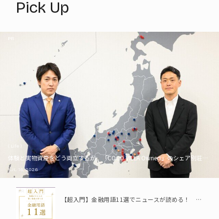
Pick Up
PR
( Life )
体験と実物資産をどう両立するか。「COCO VILLA Owners」のシェア別荘とい
JUL. 16, 2026
PR
【超入門】金融用語11選でニュースが読める！ 知識ゼロからの賢い資産の育て方