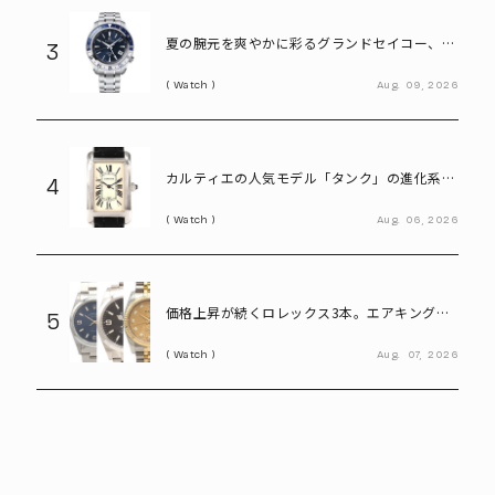
夏の腕元を爽やかに彩るグランドセイコー、ロ
3
レックス、オメガ――「ブルーダイヤル」のおすす
Watch
Aug.
09,
2026
め腕時計3選
カルティエの人気モデル「タンク」の進化系。
4
40代メンズが選びたい「タンクアメリカンLM
Watch
Aug.
06,
2026
WG」
価格上昇が続くロレックス3本。エアキング、
5
エクスプローラー、デイトジャスト
Watch
Aug.
07,
2026