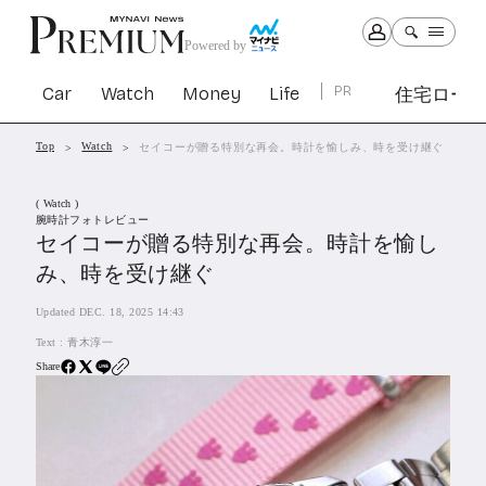
Powered by
Car
Watch
Money
Life
PR
住宅ロー
Top
Watch
セイコーが贈る特別な再会。時計を愉しみ、時を受け継ぐ
Car
Watch
Money
Life
( Watch )
1307
1031
1268
2347
腕時計フォトレビュー
セイコーが贈る特別な再会。時計を愉し
み、時を受け継ぐ
PR
住宅ローン
Updated DEC. 18, 2025 14:43
366
SBIネオトレード証券
Text :
青木淳一
27
Share
All Articles
特集&連載記事