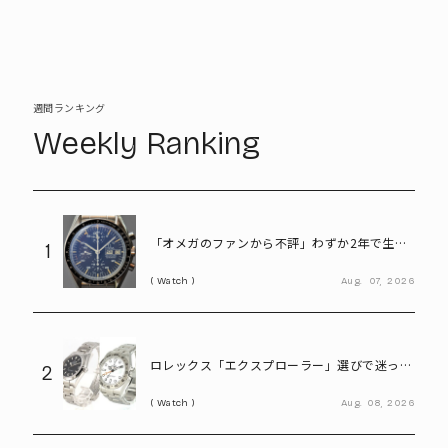
週間ランキング
Weekly Ranking
「オメガのファンから不評」わずか2年で生産
1
終了も、今や380万円の希少モデル。“幻のス
Watch
Aug.
07,
2026
ピードマスター”とは
ロレックス「エクスプローラー」選びで迷った
2
ら。「Ⅰ」と「Ⅱ」の違いをプロが解説
Watch
Aug.
08,
2026