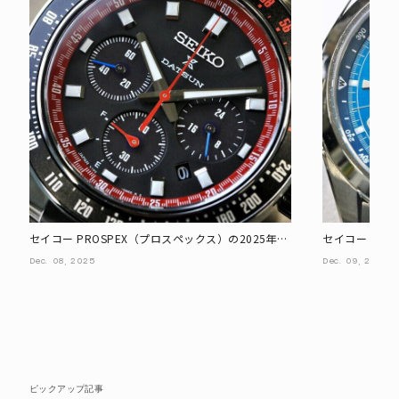
セイコー PROSPEX（プロスペックス）の2025年秋
セイコー PRO
冬、実機写真で見る新作（前編）
冬、実機写真
Dec.
08,
2025
Dec.
09,
2025
ピックアップ記事