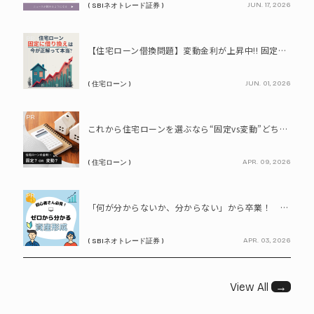
JUN. 17, 2026
( SBIネオトレード証券 )
PR
【住宅ローン借換問題】変動金利が上昇中!! 固定に借り換えるなら今が正解って本当? シミュレーションで比較してみよう
JUN. 01, 2026
( 住宅ローン )
PR
これから住宅ローンを選ぶなら“固定vs変動”どちらが正解? 9割が利用したいと答えた「いま決めなくてもいい」ローンとは!?
APR. 09, 2026
( 住宅ローン )
PR
「何が分からないか、分からない」から卒業！ SBIネオトレード証券で学ぶ、はじめての資産形成
APR. 03, 2026
( SBIネオトレード証券 )
View All
→