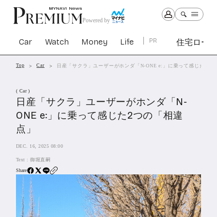
Powered by
Car
Watch
Money
Life
PR
住宅ロー
Top
Car
日産「サクラ」ユーザーがホンダ「N-ONE e:」に乗って感じた2つ
Car
Watch
Money
Life
( Car )
1303
1030
1265
2342
日産「サクラ」ユーザーがホンダ「N-
ONE e:」に乗って感じた2つの「相違
PR
点」
住宅ローン
364
DEC. 16, 2025 08:00
SBIネオトレード証券
27
Text :
御堀直嗣
Share
All Articles
特集&連載記事