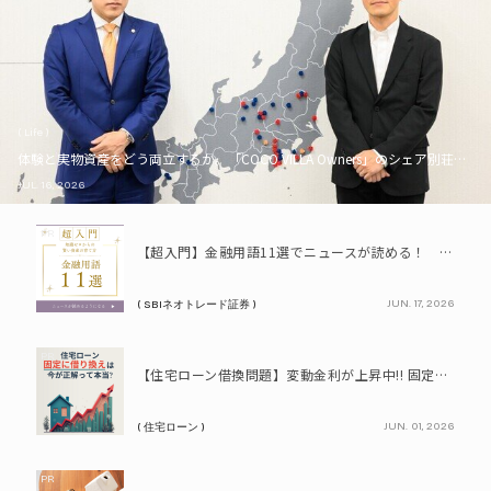
( Life )
体験と実物資産をどう両立するか。「COCO VILLA Owners」のシェア別荘とい
JUL. 16, 2026
PR
【超入門】金融用語11選でニュースが読める！ 知識ゼロからの賢い資産の育て方
JUN. 17, 2026
( SBIネオトレード証券 )
PR
【住宅ローン借換問題】変動金利が上昇中!! 固定に借り換えるなら今が正解って本当? シミュレーションで比較してみよう
JUN. 01, 2026
( 住宅ローン )
PR