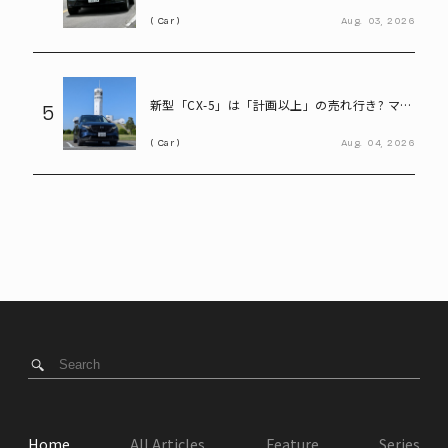
ろは坂も余裕な大型EVの実力とは
Car
Aug.
03,
2026
新型「CX-5」は「計画以上」の売れ行き? マツ
5
ダ決算会見で判明したこと
Car
Aug.
04,
2026
Home
All Articles
Feature
Series