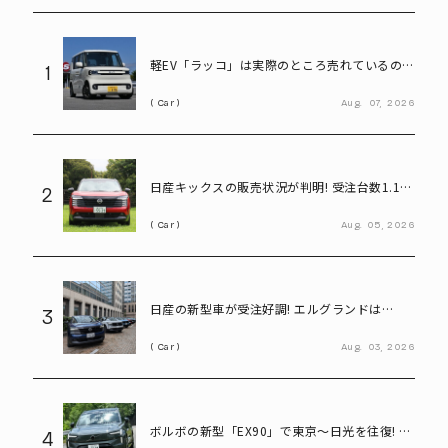
軽EV「ラッコ」は実際のところ売れているの
1
か! BYDに最新の販売状況を聞く
Car
Aug.
07,
2026
日産キックスの販売状況が判明! 受注台数1.1台
2
超、どんな人が買っている?
Car
Aug.
05,
2026
日産の新型車が受注好調! エルグランドは
3
8,000台、キックスは1.1万台に到達
Car
Aug.
03,
2026
ボルボの新型「EX90」で東京～日光を往復! い
4