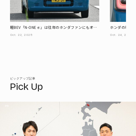
軽BEV「N-ONE e:」は往年のホンダファンにもオス
ホンダの軽BEV
スメできる? 試乗で確認
密あり? 開発陣
Oct.
22,
2025
Oct.
24,
2025
ピックアップ記事
Pick Up
PR