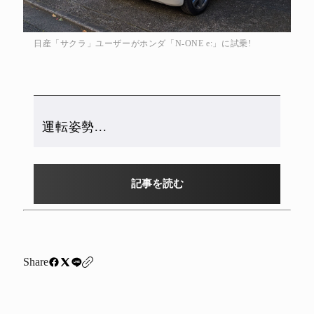
日産「サクラ」ユーザーがホンダ「N-ONE e:」に試乗!
運転姿勢...
記事を読む
Share