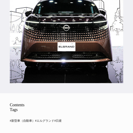
Feature
Series
Contents
Tags
#新型車（自動車）
#エルグランド
#日産