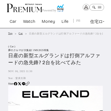
Powered by
Car
Watch
Money
Life
PR
住宅ロー
Top
Car
日産の新型エルグランドは打倒アルファードの急先鋒? 2台を比べて
Car
Watch
Money
Life
( Car )
1301
1028
1261
2339
夢のクルマが大集結! JMS2025特集
日産の新型エルグランドは打倒アルファ
ードの急先鋒? 2台を比べてみた
PR
住宅ローン
NOV. 06, 2025 11:30
362
SBIネオトレード証券
Text :
室井大和
27
Share
All Articles
特集&連載記事