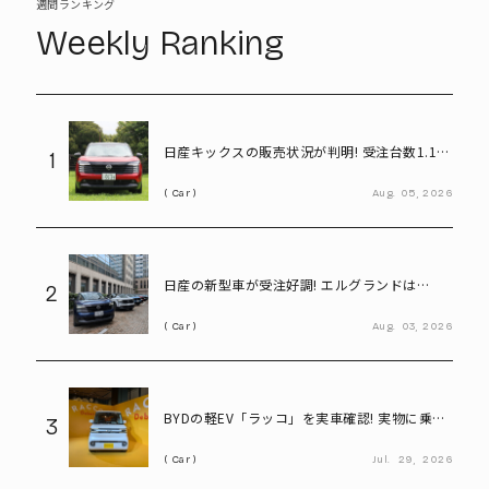
週間ランキング
Weekly Ranking
日産キックスの販売状況が判明! 受注台数1.1台
1
超、どんな人が買っている?
Car
Aug.
05,
2026
日産の新型車が受注好調! エルグランドは
2
8,000台、キックスは1.1万台に到達
Car
Aug.
03,
2026
BYDの軽EV「ラッコ」を実車確認! 実物に乗り
3
込んで気になる部分をチェック
Car
Jul.
29,
2026