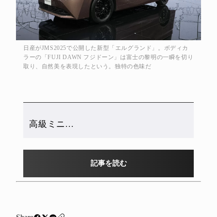
日産がJMS2025で公開した新型「エルグランド」。ボディカ
ラーの「FUJI DAWN フジドーン」は富士の黎明の一瞬を切り
取り、自然美を表現したという。独特の色味だ
高級ミニ...
記事を読む