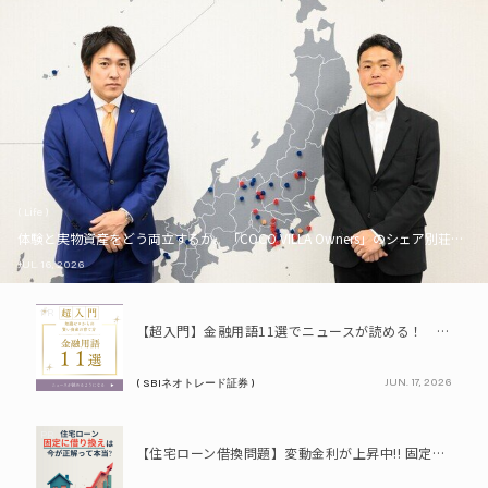
( Life )
体験と実物資産をどう両立するか。「COCO VILLA Owners」のシェア別荘とい
JUL. 16, 2026
PR
【超入門】金融用語11選でニュースが読める！ 知識ゼロからの賢い資産の育て方
JUN. 17, 2026
( SBIネオトレード証券 )
PR
【住宅ローン借換問題】変動金利が上昇中!! 固定に借り換えるなら今が正解って本当? シミュレーションで比較してみよう