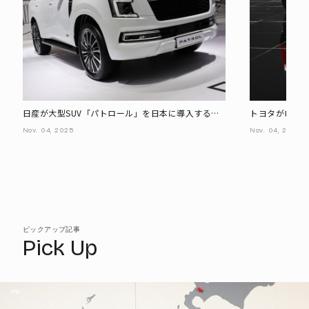
日産が大型SUV「パトロール」を日本に導入する理
トヨタがロール
由
ーの超豪華ク
Nov.
04,
2025
Nov.
04,
2025
ピックアップ記事
Pick Up
PR