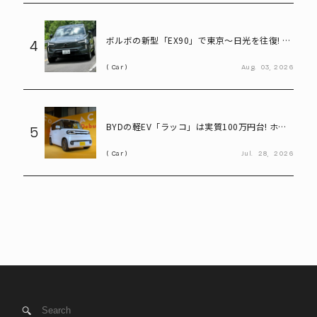
ボルボの新型「EX90」で東京～日光を往復! い
4
ろは坂も余裕な大型EVの実力とは
Car
Aug.
03,
2026
BYDの軽EV「ラッコ」は実質100万円台! ホン
5
ダ「N-BOX」と比べてみると?
Car
Jul.
28,
2026