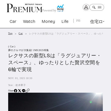
Powered by
Car
Watch
Money
Life
PR
住宅ロー
Top
Car
レクサスの新型LSは「ラグジュアリー・スペース」、ゆったりとし
Car
Watch
Money
Life
( Car )
1303
1030
1265
2342
夢のクルマが大集結! JMS2025特集
レクサスの新型LSは「ラグジュアリー・
スペース」、ゆったりとした贅沢空間を
PR
6輪で実現
住宅ローン
364
SBIネオトレード証券
NOV. 01, 2025 10:30
27
Text :
岩木華子
Share
All Articles
特集&連載記事