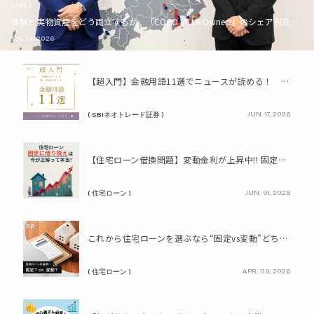
( Life )
体験と実物資産をどう両立するか。「COCO VILLA Owners」のシェア別荘とい
JUL. 16, 2026
PR
【超入門】金融用語11選でニュースが読める！ 知識ゼロからの賢い資産の育て方
JUN. 17, 2026
( SBIネオトレード証券 )
PR
【住宅ローン借換問題】変動金利が上昇中!! 固定に借り換えるなら今が正解って本当? シミュレーションで比較してみよう
JUN. 01, 2026
( 住宅ローン )
PR
これから住宅ローンを選ぶなら“固定vs変動”どちらが正解? 9割が利用したいと答えた「いま決めなくてもいい」ローンとは!?
APR. 09, 2026
( 住宅ローン )
PR