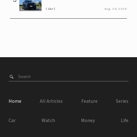
ダ決算会見で判明したこと
Car
Aug.
04,
2026
Home
All Articles
Feature
Series
Car
Watch
Money
Life