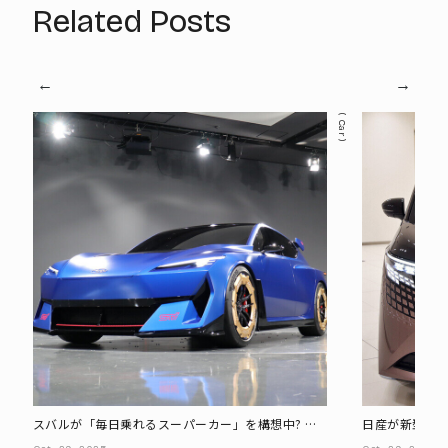
Related Posts
Car
スバルが「毎日乗れるスーパーカー」を構想中? 新
日産が新型「エ
しいBEVコンセプトを実車確認
りないものを盛