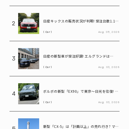
日産キックスの販売状況が判明! 受注台数1.1台
2
超、どんな人が買っている?
Car
Aug.
05,
2026
日産の新型車が受注好調! エルグランドは
3
8,000台、キックスは1.1万台に到達
Car
Aug.
03,
2026
ボルボの新型「EX90」で東京～日光を往復! い
4
ろは坂も余裕な大型EVの実力とは
Car
Aug.
03,
2026
新型「CX-5」は「計画以上」の売れ行き? マツ
5