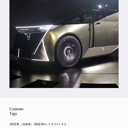
Feature
Series
Contents
Tags
#新型車（自動車）
#国産車
#レクサス
#トヨタ