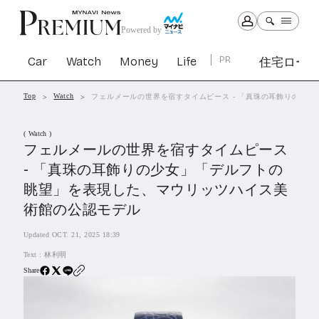
Powered by
Car
Watch
Money
Life
PR
住宅ロー
Top
Watch
フェルメールの世界を宿すタイムピース - 「真珠の耳飾りの少
Car
Watch
Money
Life
( Watch )
1307
1031
1268
2347
フェルメールの世界を宿すタイムピース
- 「真珠の耳飾りの少女」「デルフトの
PR
眺望」を表現した、マウリッツハイス美
住宅ローン
術館の公認モデル
366
SBIネオトレード証券
27
Updated OCT. 21, 2025 18:39
Text :
林利明
All Articles
Share
特集&連載記事