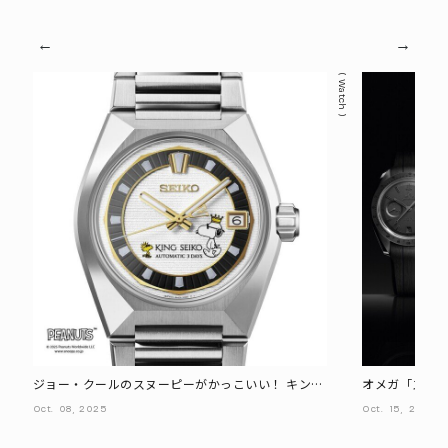
Watch
ジョー・クールのスヌーピーがかっこいい！ キング
オメガ「スピー
セイコー VANCから『PEANUTS』75周年記念モデル
オブ ザ ムーン
Oct.
08,
2025
Oct.
15,
2025