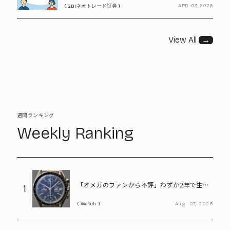
APR. 03, 2026
( SBIネオトレード証券 )
View All
→
週間ランキング
Weekly Ranking
「オメガのファンから不評」わずか2年で生産
1
終了も、今や380万円の希少モデル。“幻のス
Watch
Aug.
07,
2026
ピードマスター”とは