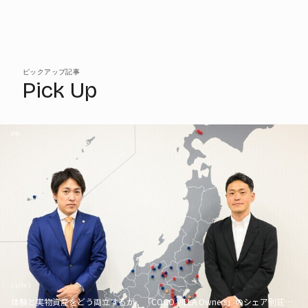
ピックアップ記事
Pick Up
PR
( Life )
体験と実物資産をどう両立するか。「COCO VILLA Owners」のシェア別荘とい