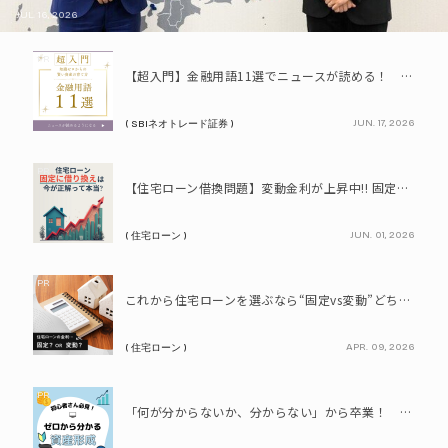
JUL. 16, 2026
PR
【超入門】金融用語11選でニュースが読める！ 知識ゼロからの賢い資産の育て方
JUN. 17, 2026
( SBIネオトレード証券 )
PR
【住宅ローン借換問題】変動金利が上昇中!! 固定に借り換えるなら今が正解って本当? シミュレーションで比較してみよう
JUN. 01, 2026
( 住宅ローン )
PR
これから住宅ローンを選ぶなら“固定vs変動”どちらが正解? 9割が利用したいと答えた「いま決めなくてもいい」ローンとは!?
APR. 09, 2026
( 住宅ローン )
PR
「何が分からないか、分からない」から卒業！ SBIネオトレード証券で学ぶ、はじめての資産形成