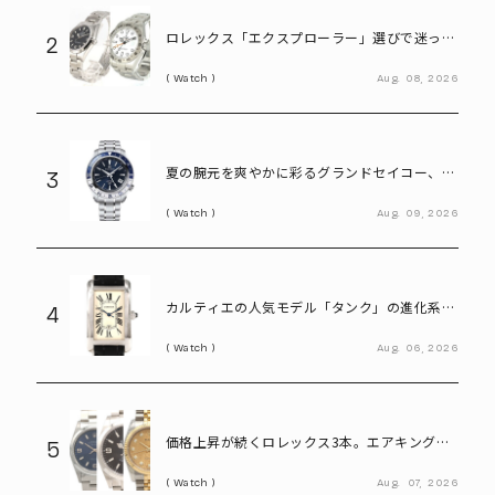
ロレックス「エクスプローラー」選びで迷った
2
ら。「Ⅰ」と「Ⅱ」の違いをプロが解説
Watch
Aug.
08,
2026
夏の腕元を爽やかに彩るグランドセイコー、ロ
3
レックス、オメガ――「ブルーダイヤル」のおすす
Watch
Aug.
09,
2026
め腕時計3選
カルティエの人気モデル「タンク」の進化系。
4
40代メンズが選びたい「タンクアメリカンLM
Watch
Aug.
06,
2026
WG」
価格上昇が続くロレックス3本。エアキング、
5
エクスプローラー、デイトジャスト
Watch
Aug.
07,
2026