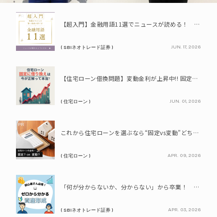
PR
【超入門】金融用語11選でニュースが読める！ 知識ゼロからの賢い資産の育て方
JUN. 17, 2026
( SBIネオトレード証券 )
PR
【住宅ローン借換問題】変動金利が上昇中!! 固定に借り換えるなら今が正解って本当? シミュレーションで比較してみよう
JUN. 01, 2026
( 住宅ローン )
PR
これから住宅ローンを選ぶなら“固定vs変動”どちらが正解? 9割が利用したいと答えた「いま決めなくてもいい」ローンとは!?
APR. 09, 2026
( 住宅ローン )
PR
「何が分からないか、分からない」から卒業！ SBIネオトレード証券で学ぶ、はじめての資産形成
APR. 03, 2026
( SBIネオトレード証券 )