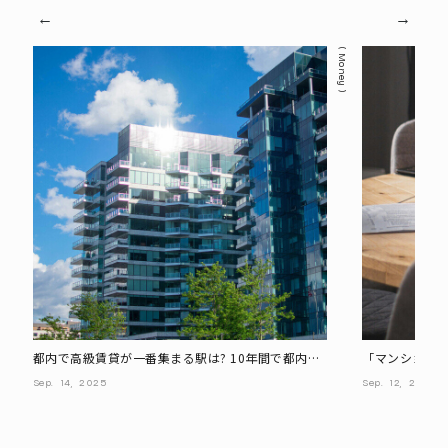
Money
都内で高級賃貸が一番集まる駅は? 10年間で都内平
「マンション
均との家賃差は約3～6倍に
国人富裕層も
Sep.
14,
2025
Sep.
12,
2025