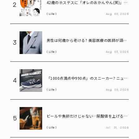
42歳のホステスに「オレのおかんやん(笑)」と
2
言ってしまう58歳
Life
Aug.
03,
2026
男性は何歳から老ける? 美容医療の医師が語る
3
「老化の初期サイン」
Life
Aug.
03,
2026
「1000点満点中990点」のスニーカー? ニュー
4
バランス「990」が名作と呼ばれる理由
Life
Aug.
03,
2026
ビールや魚卵だけじゃない…尿酸値を上げる
5
「食べ物・飲み物」とは? 医師が警鐘
Life
Jul.
31,
2026