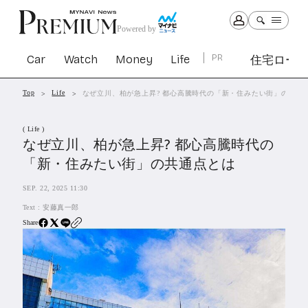
Powered by
Car
Watch
Money
Life
PR
住宅ロー
Top
Life
なぜ立川、柏が急上昇? 都心高騰時代の「新・住みたい街」の共通
Car
Watch
Money
Life
( Life )
1300
1027
1260
2339
なぜ立川、柏が急上昇? 都心高騰時代の
「新・住みたい街」の共通点とは
PR
SEP. 22, 2025 11:30
住宅ローン
361
Text :
安藤真一郎
SBIネオトレード証券
27
Share
All Articles
特集&連載記事