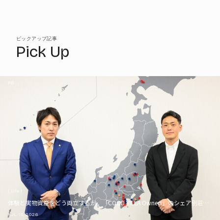
ピックアップ記事
Pick Up
PR
( Life )
体験と実物資産をどう両立するか。「COCO VILLA Owners」のシェア別荘とい
JUL. 16, 2026