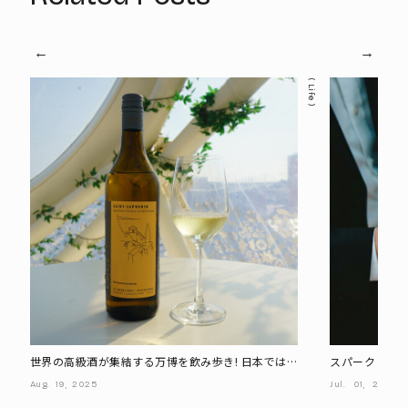
Life
世界の高級酒が集結する万博を飲み歩き! 日本ではお
スパークリング
目にかかれない一杯も
強おすすめ2銘
Aug.
19,
2025
Jul.
01,
2025