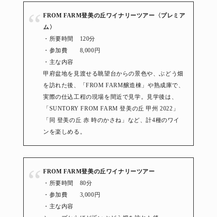
FROM FARM登美の丘ワイナリーツアー〈プレミア
ム〉
・所要時間 120分
・参加費 8,000円
・主な内容
甲府盆地を見渡せる眺望台からの景色や、ぶどう畑
を訪れた後、「FROM FARM醸造棟」や熟成庫で、
実際の仕込工程の現場を間近で見学。見学後は、
「SUNTORY FROM FARM 登美の丘 甲州 2022」
「同 登美の丘 赤 時のかさね」など、計4種のワイ
ンを楽しめる。
FROM FARM登美の丘ワイナリーツアー
・所要時間 80分
・参加費 3,000円
・主な内容