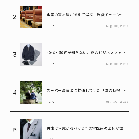
銀座の富裕層があえて選ぶ「飲食チェーン
2
店」。高級レストランにはない“価値”とは
Life
Aug.
06,
2026
40代・50代が知らない、夏のビジネスファッ
3
ション「残念な共通点」と改善ポイント
Life
Aug.
06,
2026
スーパー高齢者に共通していた「体の特徴」と
4
は? 慶應大研究で判明した長寿の秘密
Life
Jul.
30,
2026
男性は何歳から老ける? 美容医療の医師が語る
5
「老化の初期サイン」