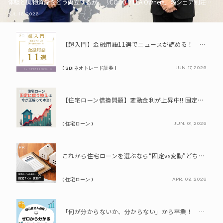
体験と実物資産をどう両立するか。「COCO VILLA Owners」のシェア別荘とい
JUL. 16, 2026
PR
【超入門】金融用語11選でニュースが読める！ 知識ゼロからの賢い資産の育て方
JUN. 17, 2026
( SBIネオトレード証券 )
PR
【住宅ローン借換問題】変動金利が上昇中!! 固定に借り換えるなら今が正解って本当? シミュレーションで比較してみよう
JUN. 01, 2026
( 住宅ローン )
PR
これから住宅ローンを選ぶなら“固定vs変動”どちらが正解? 9割が利用したいと答えた「いま決めなくてもいい」ローンとは!?
APR. 09, 2026
( 住宅ローン )
PR
「何が分からないか、分からない」から卒業！ SBIネオトレード証券で学ぶ、はじめての資産形成