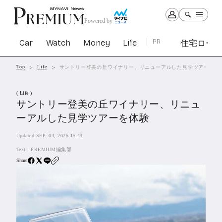
Powered by
Car
Watch
Money
Life
PR
住宅ロー
Top
Life
サントリー登美の丘ワイナリー、リニューアルした見学ツアーを体
Car
Watch
Money
Life
( Life )
1303
1030
1265
2342
サントリー登美の丘ワイナリー、リニュ
ーアルした見学ツアーを体験
PR
Updated SEP. 04, 2025 15:43
住宅ローン
364
Text :
PREMIUM編集部
SBIネオトレード証券
27
Share
All Articles
特集&連載記事