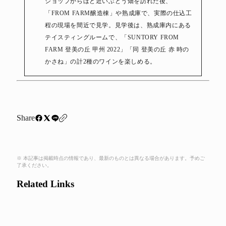
ショップからほど近いぶどう畑を訪れた後、
「FROM FARM醸造棟」や熟成庫で、実際の仕込工
程の現場を間近で見学。見学後は、熟成庫内にある
テイスティングルームで、「SUNTORY FROM
FARM 登美の丘 甲州 2022」「同 登美の丘 赤 時の
かさね」の計2種のワインを楽しめる。
Share
※ 本記事は掲載時点の情報であり、最新のものとは異なる場合があります。予めご
了承ください。
Related Links