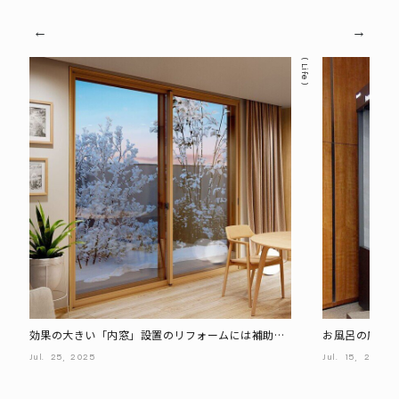
Life
効果の大きい「内窓」設置のリフォームには補助金
お風呂の床は
も - パナソニックが内窓ラインナップを拡充
ック ハウジン
Jul.
25,
2025
Jul.
15,
2025
ム「ビバス ヒー