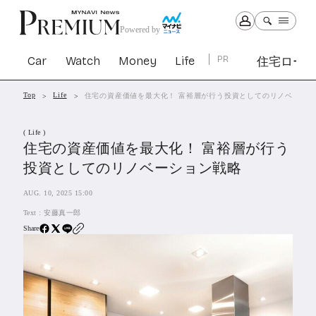
Powered by
Car
Watch
Money
Life
PR
住宅ロー
Top
Life
住宅の資産価値を最大化！ 富裕層が行う投資としてのリノベーシ
Car
Watch
Money
Life
( Life )
1303
1030
1265
2342
住宅の資産価値を最大化！ 富裕層が行う
投資としてのリノベーション戦略
PR
AUG. 10, 2025 15:00
住宅ローン
364
Text :
安藤真一郎
SBIネオトレード証券
27
Share
All Articles
特集&連載記事