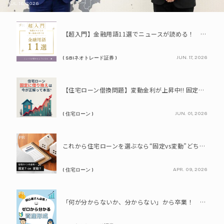
JUL. 16, 2026
PR
【超入門】金融用語11選でニュースが読める！ 知識ゼロからの賢い資産の育て方
JUN. 17, 2026
( SBIネオトレード証券 )
PR
【住宅ローン借換問題】変動金利が上昇中!! 固定に借り換えるなら今が正解って本当? シミュレーションで比較してみよう
JUN. 01, 2026
( 住宅ローン )
PR
これから住宅ローンを選ぶなら“固定vs変動”どちらが正解? 9割が利用したいと答えた「いま決めなくてもいい」ローンとは!?
APR. 09, 2026
( 住宅ローン )
PR
「何が分からないか、分からない」から卒業！ SBIネオトレード証券で学ぶ、はじめての資産形成