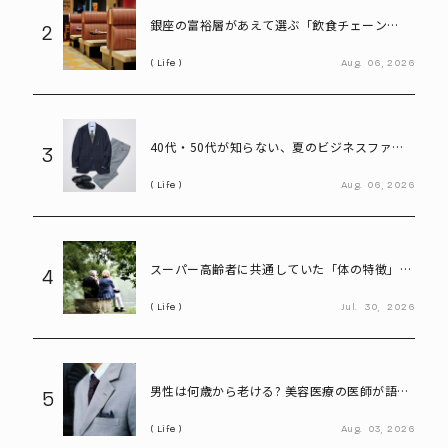
銀座の富裕層があえて選ぶ「飲食チェーン
2
店」。高級レストランにはない“価値”とは
Life
Aug.
06,
2026
40代・50代が知らない、夏のビジネスファッ
3
ション「残念な共通点」と改善ポイント
Life
Aug.
06,
2026
スーパー高齢者に共通していた「体の特徴」と
4
は? 慶應大研究で判明した長寿の秘密
Life
Jul.
30,
2026
男性は何歳から老ける? 美容医療の医師が語る
5
「老化の初期サイン」
Life
Aug.
03,
2026