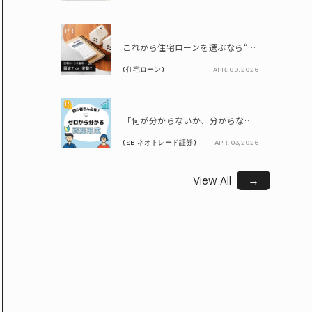
PR
これから住宅ローンを選ぶなら“固定vs変動”どちらが正解? 9割が利用したいと答えた「いま決めなくてもいい」ローンとは!?
( 住宅ローン )
APR. 09, 2026
PR
「何が分からないか、分からない」から卒業！ SBIネオトレード証券で学ぶ、はじめての資産形成
( SBIネオトレード証券 )
APR. 03, 2026
View All
→