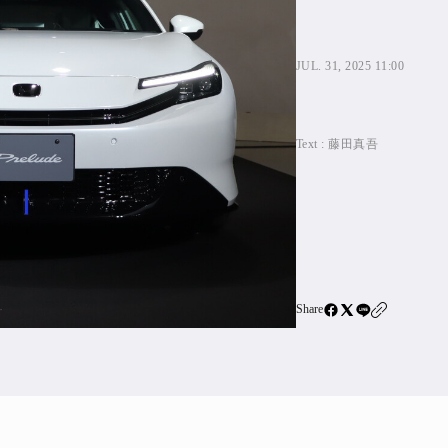
住宅ロー
SBIネ
JUL. 31, 2025 11:00
All Articles
Text :
藤田真吾
特集&連載記事
Featur
Series
Share