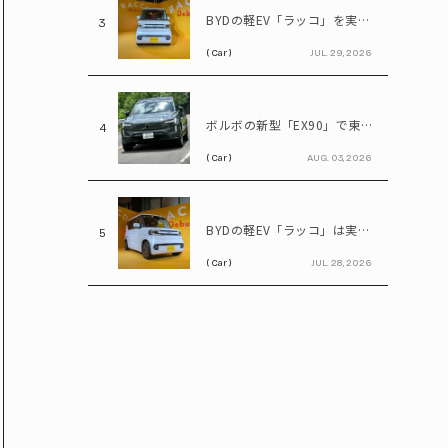
BYDの軽EV「ラッコ」を実車確認! 実物に乗り込んで気になる部分をチェック
3
( Car )
JUL. 29, 2026
ボルボの新型「EX90」で東京～日光を往復! いろは坂も余裕な大型EVの実力とは
4
( Car )
AUG. 03, 2026
BYDの軽EV「ラッコ」は実質100万円台! ホンダ「N-BOX」と比べてみると?
5
( Car )
JUL. 28, 2026