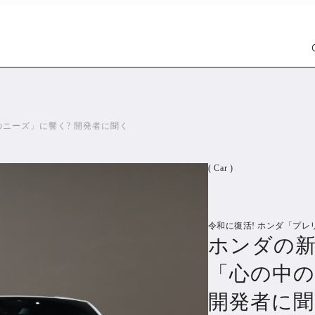
ニーズ」に響く? 開発者に聞く
( Car )
令和に復活! ホンダ「プレ
Car
Wat
ホンダの
1299
「心の中の
PR
開発者に聞