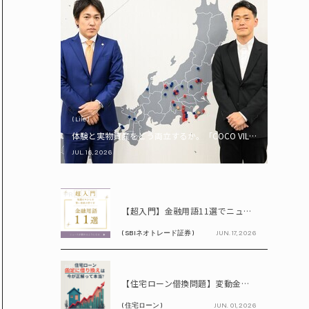
( Life )
体験と実物資産をどう両立するか。「COCO VILLA Owners
JUL. 16, 2026
PR
【超入門】金融用語11選でニュースが読める！ 知識ゼロからの賢い資産の育て方
( SBIネオトレード証券 )
JUN. 17, 2026
PR
【住宅ローン借換問題】変動金利が上昇中!! 固定に借り換えるなら今が正解って本当? シミュレーションで比較してみよう
( 住宅ローン )
JUN. 01, 2026