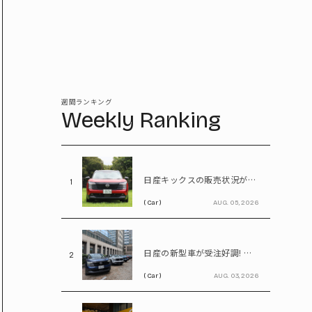
週間ランキング
Weekly Ranking
日産キックスの販売状況が判明! 受注台数1.1台超、どんな人が買っている?
1
( Car )
AUG. 05, 2026
日産の新型車が受注好調! エルグランドは8,000台、キックスは1.1万台に到達
2
( Car )
AUG. 03, 2026