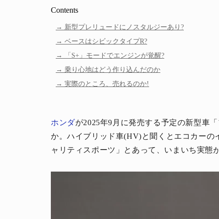
Contents
新型プレリュードにノスタルジーあり?
ベースはシビックタイプR?
「S+」モードでエンジンが覚醒?
乗り心地はどう作り込んだのか
実際のところ、売れるのか!
ホンダ
が2025年9月に発売する予定の新型
か。ハイブリッド車(HV)と聞くとエコカー
ャリティスポーツ」とあって、いまいち実態