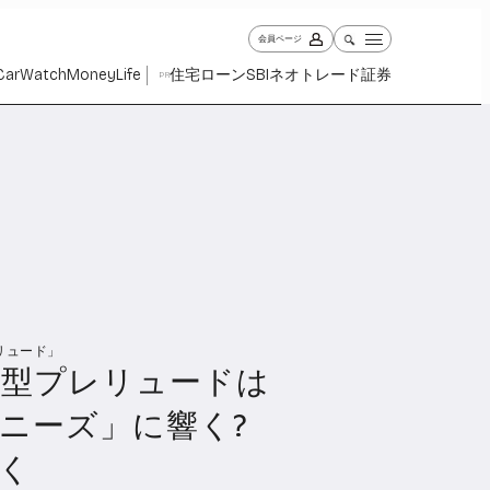
会員ページ
Car
Watch
Money
Life
住宅ローン
SBIネオトレード証券
PR
リュード」
ch
Money
Life
新型プレリュードは
1027
1258
2338
ニーズ」に響く?
く