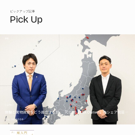
ピックアップ記事
Pick Up
PR
( Life )
体験と実物資産をどう両立するか。「COCO VILLA Owners」のシェア別荘とい
JUL. 16, 2026
PR