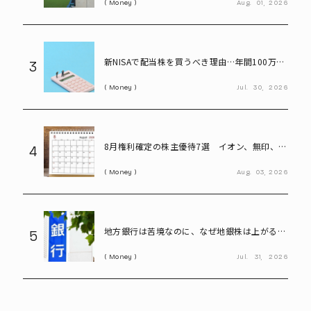
Money
Aug.
01,
2026
新NISAで配当株を買うべき理由…年間100万円
3
の配当金なら約20万円の差がつく
Money
Jul.
30,
2026
8月権利確定の株主優待7選 イオン、無印、U-
4
NEXT…今買いたい人気銘柄を紹介
Money
Aug.
03,
2026
地方銀行は苦境なのに、なぜ地銀株は上がる?
5
再編期待で注目の割安株を読み解く
Money
Jul.
31,
2026