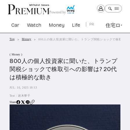
Powered by
Car
Watch
Money
Life
PR
住宅ロー
Top
Money
800人の個人投資家に聞いた、トランプ関税ショックで株取引への
Car
Watch
Money
Life
( Money )
1301
1029
1263
2339
800人の個人投資家に聞いた、トランプ
関税ショックで株取引への影響は? 20代
PR
は積極的な動き
住宅ローン
363
JUL. 16, 2025 18:13
SBIネオトレード証券
27
Text :
岩木華子
Share
All Articles
特集&連載記事