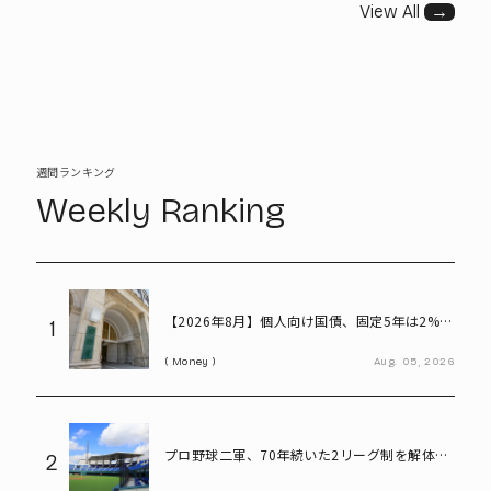
View All
→
週間ランキング
Weekly Ranking
【2026年8月】個人向け国債、固定5年は2%台
1
へ - 変動10年・固定3年は? 100万円購入時の
Money
Aug.
05,
2026
利子も紹介
プロ野球二軍、70年続いた2リーグ制を解体
2
――「3地区制」導入で何が変わる?