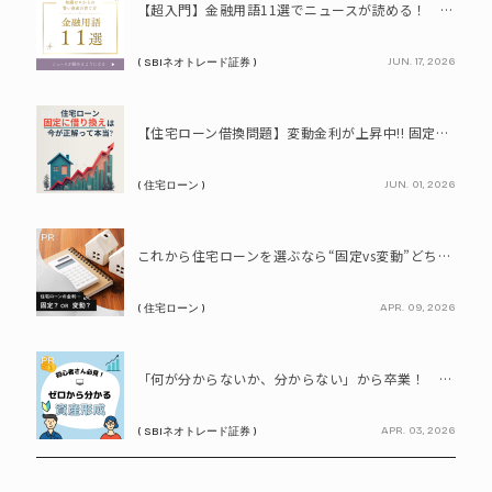
【超入門】金融用語11選でニュースが読める！ 知識ゼロからの賢い資産の育て方
JUN. 17, 2026
( SBIネオトレード証券 )
PR
【住宅ローン借換問題】変動金利が上昇中!! 固定に借り換えるなら今が正解って本当? シミュレーションで比較してみよう
JUN. 01, 2026
( 住宅ローン )
PR
これから住宅ローンを選ぶなら“固定vs変動”どちらが正解? 9割が利用したいと答えた「いま決めなくてもいい」ローンとは!?
APR. 09, 2026
( 住宅ローン )
PR
「何が分からないか、分からない」から卒業！ SBIネオトレード証券で学ぶ、はじめての資産形成
APR. 03, 2026
( SBIネオトレード証券 )