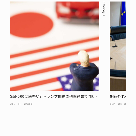
Money
S&P500は底堅い? トランプ関税の税率通告で"低迷
期待外れのG7
が予想される"投資商品とは
緊迫」の影響
Jul.
11,
2025
Jun.
24,
2025