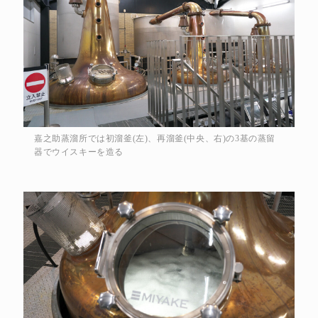
嘉之助蒸溜所では初溜釜(左)、再溜釜(中央、右)の3基の蒸留
器でウイスキーを造る