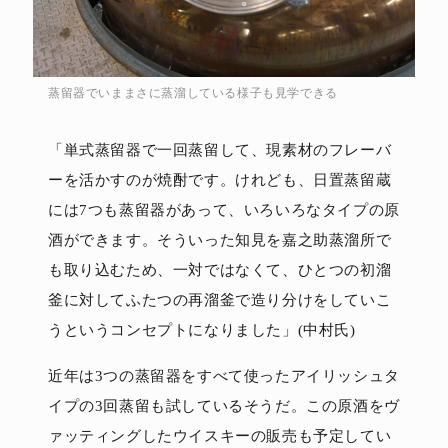
蒸留器でいままさに蒸溜している様子も見学できる
「単式蒸留器で一回蒸留して、現素材のフレーバ
ーを活かすのが焼酎です。けれども、日置蒸留蔵
には7つも蒸留器があって、いろいろなタイプの原
酒ができます。そういった知見を嘉之助蒸溜所で
も取り込むため、一対ではなくて、ひとつの初溜
釜に対してふたつの再溜釜で造り分けをしていこ
うというコンセプトになりました」(中村氏)
近年は3つの蒸留器をすべて使ったアイリッシュタ
イプの3回蒸留も試しているそうだ。この原酒をヴ
ァッティングしたウイスキーの販売も予定してい