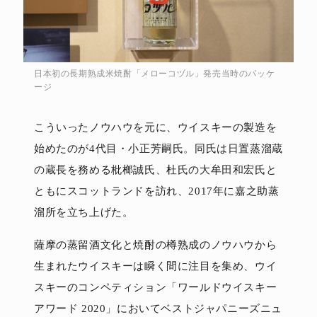
日本初の長期熟成米焼酎「メローコヅル」発売当時のパッケ
ージ
こういったノウハウを元に、ウイスキーの製造を
始めたのが4代目・小正芳嗣氏。同氏は日置蒸溜蔵
の蔵長を務める枇榔誠氏、杜氏の大牟田和宏氏と
ともにスコットランドを訪れ、2017年に嘉之助蒸
溜所を立ち上げた。
薩摩の蒸留酒文化と焼酎の樽熟成のノウハウから
生まれたウイスキーは瞬く間に注目を集め、ウイ
スキーのコンペティション「ワールドウイスキー
アワード 2020」においてベストジャパニーズニュ