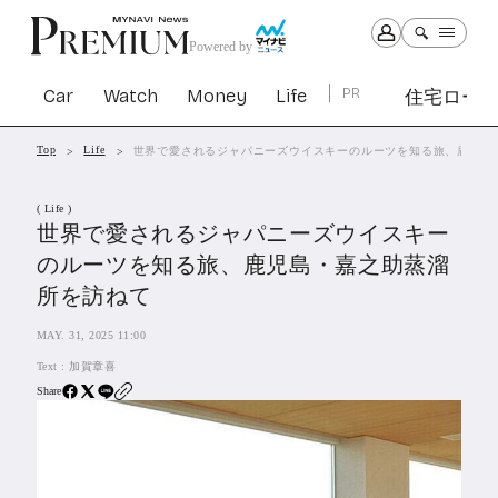
Powered by
Car
Watch
Money
Life
PR
住宅ロー
Top
Life
世界で愛されるジャパニーズウイスキーのルーツを知る旅、鹿児島
Car
Watch
Money
Life
( Life )
1299
1027
1260
2338
世界で愛されるジャパニーズウイスキー
のルーツを知る旅、鹿児島・嘉之助蒸溜
PR
所を訪ねて
住宅ローン
361
MAY. 31, 2025 11:00
SBIネオトレード証券
27
Text :
加賀章喜
Share
All Articles
特集&連載記事