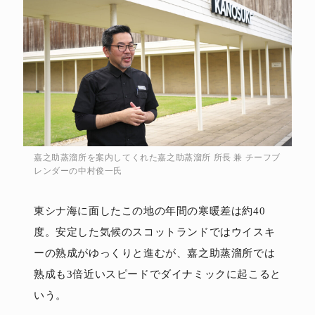
嘉之助蒸溜所を案内してくれた嘉之助蒸溜所 所長 兼 チーフブ
レンダーの中村俊一氏
東シナ海に面したこの地の年間の寒暖差は約40
度。安定した気候のスコットランドではウイスキ
ーの熟成がゆっくりと進むが、嘉之助蒸溜所では
熟成も3倍近いスピードでダイナミックに起こると
いう。