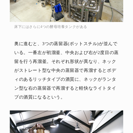
床下にはさらに4つの酵母培養タンクがある
奥に進むと、3つの蒸留器(ポットスチル)が並んで
いる。一番左が初溜釜、中央および右が2度目の蒸
留を行う再溜釜。それぞれ形状が異なり、ネック
がストレート型な中央の蒸留器で再溜するとボデ
ィのあるリッチタイプの酒質に、ネックがランタ
ン型な右の蒸留器で再溜すると軽快なライトタイ
プの酒質になるという。