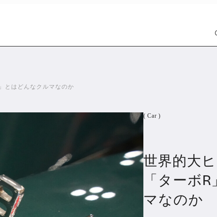
R」とはどんなクルマなのか
( Car )
世界的大ヒ
Car
Wat
1301
「ターボR
マなのか
PR