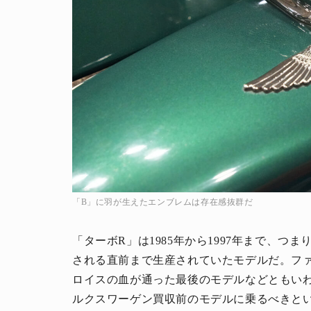
人生と暮らしを豊かに楽しむ上質な体験。
「B」に羽が生えたエンブレムは存在感抜群だ
「ターボR」は1985年から1997年まで、
される直前まで生産されていたモデルだ。フ
ロイスの血が通った最後のモデルなどともい
ルクスワーゲン買収前のモデルに乗るべきと