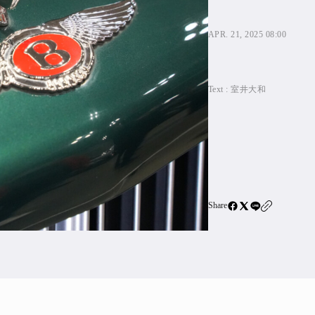
住宅ロー
SBIネ
APR. 21, 2025 08:00
All Articles
Text :
室井大和
特集&連載記事
Featur
Series
Share