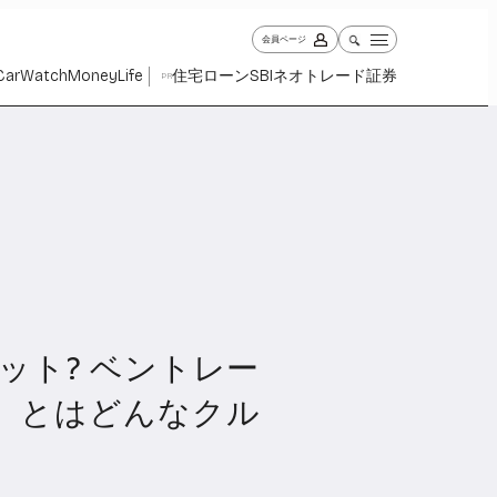
会員ページ
Car
Watch
Money
Life
住宅ローン
SBIネオトレード証券
PR
ット? ベントレー
ch
Money
Life
1029
1263
2339
」とはどんなクル