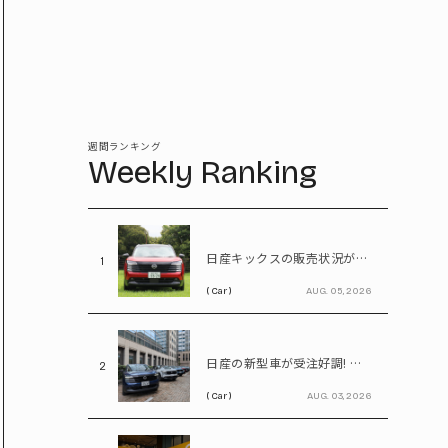
週間ランキング
Weekly Ranking
日産キックスの販売状況が判明! 受注台数1.1台超、どんな人が買っている?
1
( Car )
AUG. 05, 2026
日産の新型車が受注好調! エルグランドは8,000台、キックスは1.1万台に到達
2
( Car )
AUG. 03, 2026