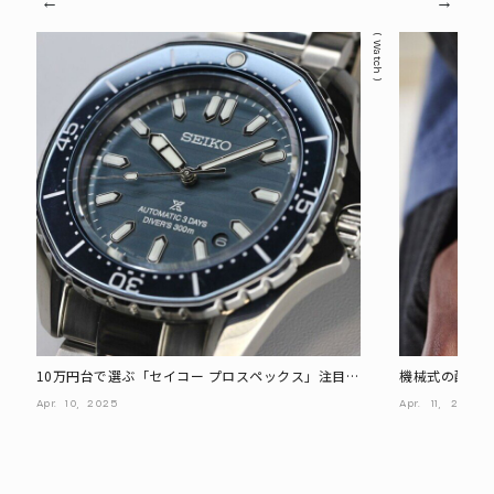
Watch
10万円台で選ぶ「セイコー プロスペックス」注目モ
機械式の醍醐味
デル 5選
ク文字盤の腕時
Apr.
10,
2025
Apr.
11,
2025