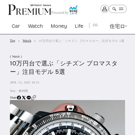
Powered by
Car
Watch
Money
Life
PR
住宅ロー
Top
Watch
10万円台で選ぶ「シチズン プロマスター」注目モデル 5選
Car
Watch
Money
Life
( Watch )
1301
1029
1263
2339
10万円台で選ぶ「シチズン プロマスタ
ー」注目モデル 5選
PR
APR. 15, 2025 18:25
住宅ローン
363
Text :
林利明
SBIネオトレード証券
27
Share
All Articles
特集&連載記事