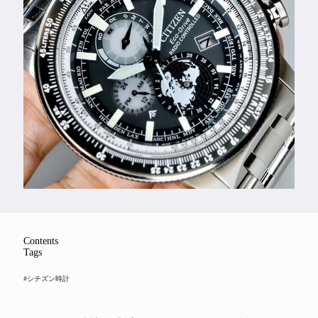
Feature
Series
Contents
Tags
#シチズン時計