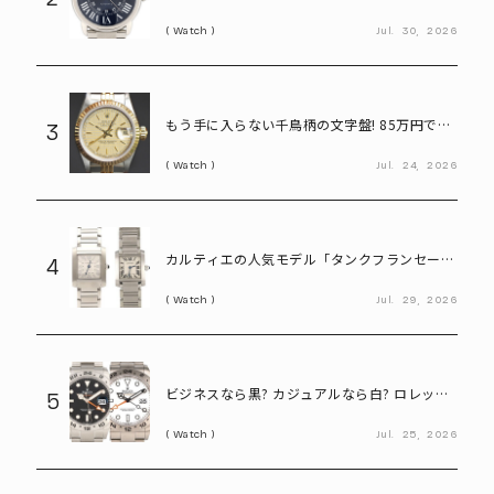
で狙えるカルティエ「ロンドソロXL」
Watch
Jul.
30,
2026
もう手に入らない千鳥柄の文字盤! 85万円で買
3
えるヴィンテージロレックス「デイトジャスト
Watch
Jul.
24,
2026
Ref.69173」
カルティエの人気モデル「タンクフランセー
4
ズ」。写真だけで新旧モデルを見分けられる?
Watch
Jul.
29,
2026
ビジネスなら黒? カジュアルなら白? ロレック
5
ス「エクスプローラーⅡ」の選び方
Watch
Jul.
25,
2026