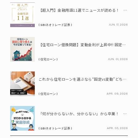
PR
【超入門】金融用語11選でニュースが読める！ 知識ゼロからの賢い資産の育て方
JUN. 17, 2026
( SBIネオトレード証券 )
PR
【住宅ローン借換問題】変動金利が上昇中!! 固定に借り換えるなら今が正解って本当? シミュレーションで比較してみよう
JUN. 01, 2026
( 住宅ローン )
PR
これから住宅ローンを選ぶなら“固定vs変動”どちらが正解? 9割が利用したいと答えた「いま決めなくてもいい」ローンとは!?
APR. 09, 2026
( 住宅ローン )
PR
「何が分からないか、分からない」から卒業！ SBIネオトレード証券で学ぶ、はじめての資産形成
APR. 03, 2026
( SBIネオトレード証券 )