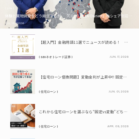
( Life )
体験と実物資産をどう両立するか。「COCO VILLA Owners」のシェア別荘とい
JUL. 16, 2026
PR
【超入門】金融用語11選でニュースが読める！ 知識ゼロからの賢い資産の育て方
JUN. 17, 2026
( SBIネオトレード証券 )
PR
【住宅ローン借換問題】変動金利が上昇中!! 固定に借り換えるなら今が正解って本当? シミュレーションで比較してみよう
JUN. 01, 2026
( 住宅ローン )
PR
これから住宅ローンを選ぶなら“固定vs変動”どちらが正解? 9割が利用したいと答えた「いま決めなくてもいい」ローンとは!?
APR. 09, 2026
( 住宅ローン )