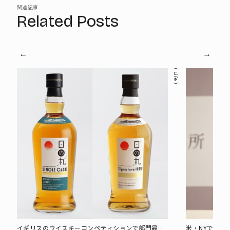
関連記事
Related Posts
Life
イギリスのウイスキーコンペティションで部門最高
米・NYで醸す