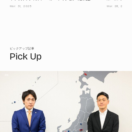
賞を受賞した、2種類の日の丸ウイスキー・カスク
SAKEを日本
Mar.
31,
2025
Mar.
28,
2025
ストレングス
ピックアップ記事
Pick Up
PR