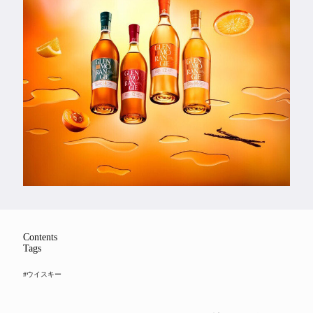
Feature
Series
Contents
Tags
#ウイスキー