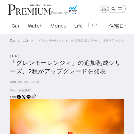
Powered by
Car
Watch
Money
Life
PR
住宅ロー
Top
Life
「グレンモーレンジィ」の追加熟成シリーズ、2種がアップグレー
Car
Watch
Money
Life
( Life )
1301
1028
1261
2339
「グレンモーレンジィ」の追加熟成シリ
ーズ、2種がアップグレードを発表
PR
APR. 08, 2025 10:00
住宅ローン
362
Text :
安藤美耶
SBIネオトレード証券
27
Share
All Articles
特集&連載記事