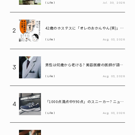
Life
Jul.
30,
2026
42歳のホステスに「オレのおかんやん(笑)」と
2
言ってしまう58歳
Life
Aug.
03,
2026
男性は何歳から老ける? 美容医療の医師が語る
3
「老化の初期サイン」
Life
Aug.
03,
2026
「1000点満点中990点」のスニーカー? ニュー
4
バランス「990」が名作と呼ばれる理由
Life
Aug.
03,
2026