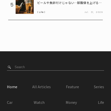
ビールや魚卵だけじゃない…尿酸値を上げる
5
「食べ物・飲み物」とは? 医師が警鐘
Life
Jul.
31,
2026
Home
All Articles
Feature
Series
Car
Watch
Money
Life