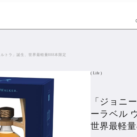
ウルトラ」誕生、世界最軽量888本限定
( Life )
「ジョニー
Car
Wat
1299
ーラベル 
世界最軽量
PR