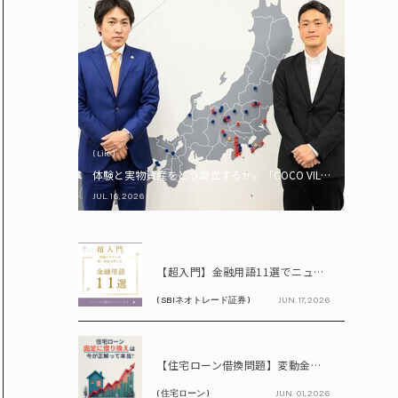
( Life )
体験と実物資産をどう両立するか。「COCO VILLA Owners
JUL. 16, 2026
PR
【超入門】金融用語11選でニュースが読める！ 知識ゼロからの賢い資産の育て方
( SBIネオトレード証券 )
JUN. 17, 2026
PR
【住宅ローン借換問題】変動金利が上昇中!! 固定に借り換えるなら今が正解って本当? シミュレーションで比較してみよう
( 住宅ローン )
JUN. 01, 2026