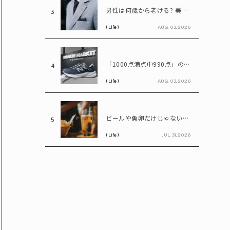
男性は何歳から老ける? 美容医療の医師が語る「老化の初期サイン」
3
( Life )
AUG. 03, 2026
「1000点満点中990点」のスニーカー? ニューバランス「990」が名作と呼ばれる理由
4
( Life )
AUG. 03, 2026
ビールや魚卵だけじゃない…尿酸値を上げる「食べ物・飲み物」とは? 医師が警鐘
5
( Life )
JUL. 31, 2026