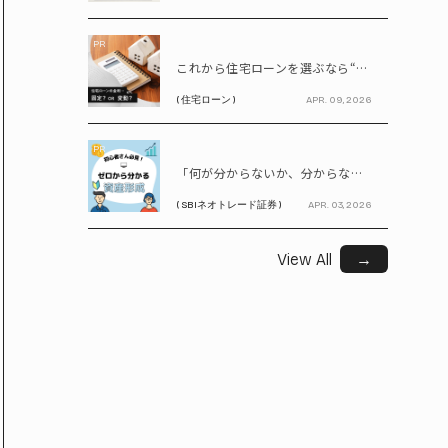
PR
これから住宅ローンを選ぶなら“固定vs変動”どちらが正解? 9割が利用したいと答えた「いま決めなくてもいい」ローンとは!?
( 住宅ローン )
APR. 09, 2026
PR
「何が分からないか、分からない」から卒業！ SBIネオトレード証券で学ぶ、はじめての資産形成
( SBIネオトレード証券 )
APR. 03, 2026
View All
→