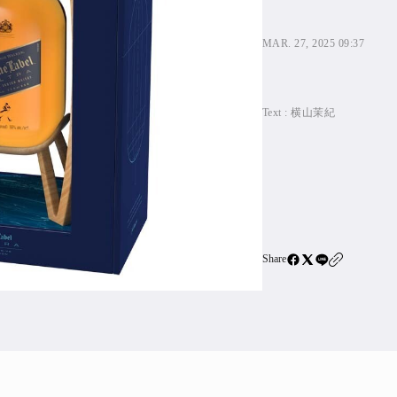
住宅ロー
SBIネ
MAR. 27, 2025 09:37
All Articles
Text :
横山茉紀
特集&連載記事
Featur
Series
Share