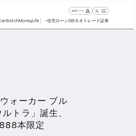
会員ページ
Car
Watch
Money
Life
住宅ローン
SBIネオトレード証券
PR
ウォーカー ブル
ch
Money
Life
1027
1260
2338
ウルトラ」誕生、
888本限定