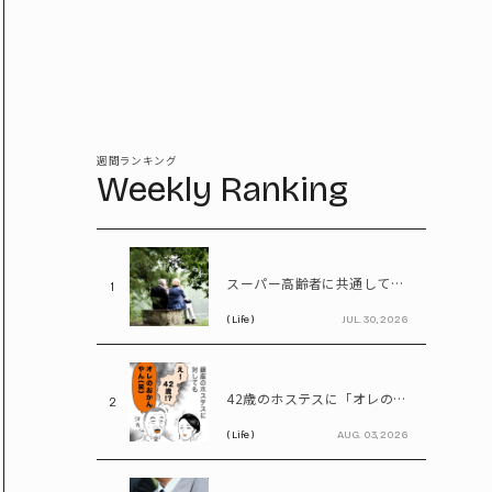
週間ランキング
Weekly Ranking
スーパー高齢者に共通していた「体の特徴」とは? 慶應大研究で判明した長寿の秘密
1
( Life )
JUL. 30, 2026
42歳のホステスに「オレのおかんやん(笑)」と言ってしまう58歳
2
( Life )
AUG. 03, 2026