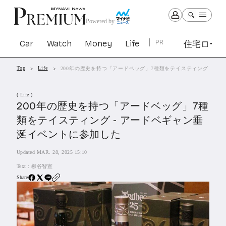
Powered by
Car
Watch
Money
Life
PR
住宅ロー
Top
Life
200年の歴史を持つ「アードベッグ」7種類をテイスティング - 
Car
Watch
Money
Life
( Life )
1301
1029
1263
2339
200年の歴史を持つ「アードベッグ」7種
類をテイスティング - アードベギャン垂
PR
涎イベントに参加した
住宅ローン
363
Updated MAR. 28, 2025 15:10
SBIネオトレード証券
27
Text :
柳谷智宣
Share
All Articles
特集&連載記事