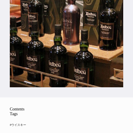
Feature
Series
Contents
Tags
#ウイスキー