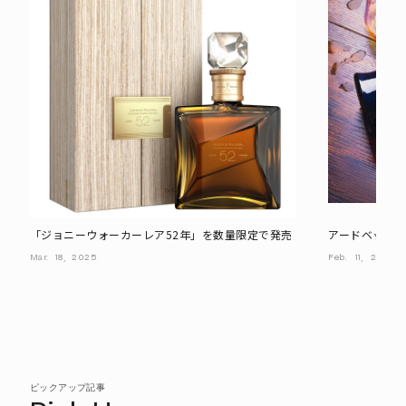
「ジョニーウォーカーレア52年」を数量限定で発売
アードベッグ 
別なウイスキ
Mar.
18,
2025
Feb.
11,
2025
ピックアップ記事