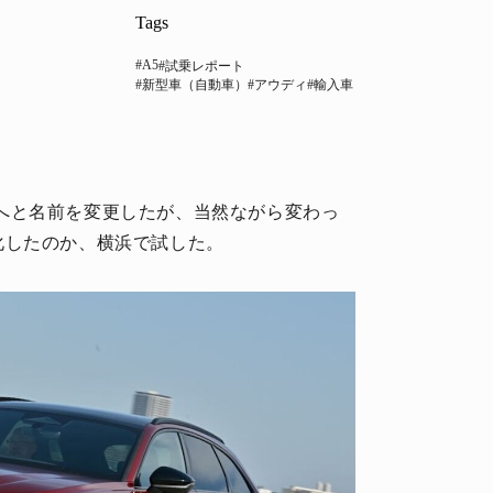
Tags
#A5
#試乗レポート
#新型車（自動車）
#アウディ
#輸入車
」へと名前を変更したが、当然ながら変わっ
化したのか、横浜で試した。