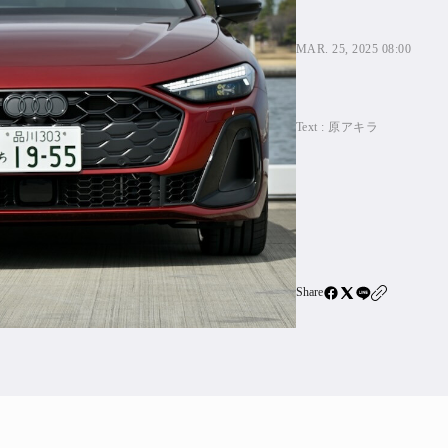
住宅ロー
SBIネ
MAR. 25, 2025 08:00
All Articles
Text :
原アキラ
特集&連載記事
Featur
Series
Share