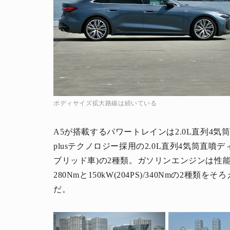
ボディサイズ拡大路線は続いている
A5が搭載するパワートレインは2.0L直列4気
plusテクノロジー採用の2.0L直列4気筒直噴
ブリッド車)の2種類。ガソリンエンジンは性能違い
280Nmと150kW(204PS)/340Nmの2種類をそ
だ。