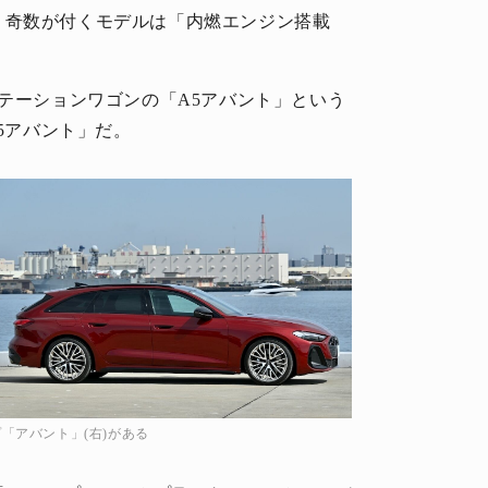
、奇数が付くモデルは「内燃エンジン搭載
ステーションワゴンの「A5アバント」という
S5アバント」だ。
プ「アバント」(右)がある