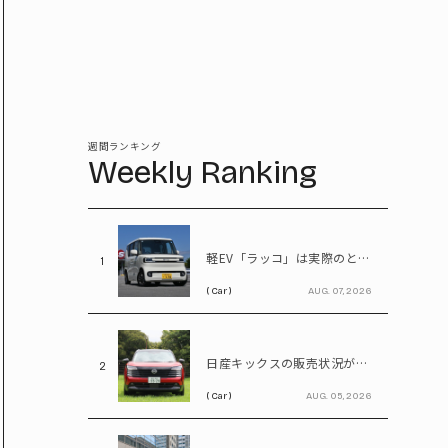
週間ランキング
Weekly Ranking
軽EV「ラッコ」は実際のところ売れているのか! BYDに最新の販売状況を聞く
1
( Car )
AUG. 07, 2026
日産キックスの販売状況が判明! 受注台数1.1台超、どんな人が買っている?
2
( Car )
AUG. 05, 2026