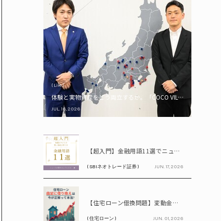
( Life )
体験と実物資産をどう両立するか。「COCO VILLA Owners
JUL. 16, 2026
PR
【超入門】金融用語11選でニュースが読める！ 知識ゼロからの賢い資産の育て方
( SBIネオトレード証券 )
JUN. 17, 2026
PR
【住宅ローン借換問題】変動金利が上昇中!! 固定に借り換えるなら今が正解って本当? シミュレーションで比較してみよう
( 住宅ローン )
JUN. 01, 2026