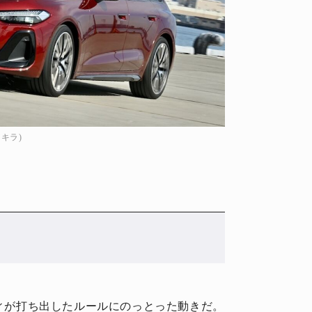
キラ)
ディが打ち出したルールにのっとった動きだ。