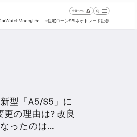
会員ページ
Car
Watch
Money
Life
住宅ローン
SBIネオトレード証券
PR
新型「A5/S5」に
ch
Money
Life
1030
1265
2342
変更の理由は? 改良
なったのは…