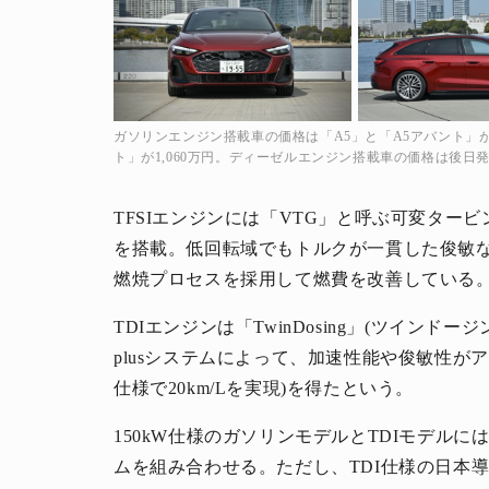
ガソリンエンジン搭載車の価格は「A5」と「A5アバント」が59
ト」が1,060万円。ディーゼルエンジン搭載車の価格は後日
TFSIエンジンには「VTG」と呼ぶ可変ター
を搭載。低回転域でもトルクが一貫した俊敏
燃焼プロセスを採用して燃費を改善している
TDIエンジンは「TwinDosing」(ツインド
plusシステムによって、加速性能や俊敏性が
仕様で20km/Lを実現)を得たという。
150kW仕様のガソリンモデルとTDIモデルには
ムを組み合わせる。ただし、TDI仕様の日本