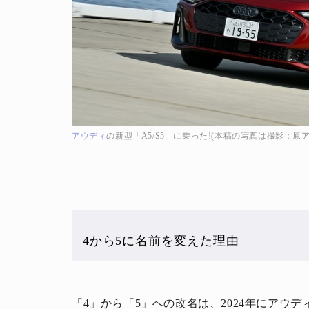
アウディ
の新型「A5/S5」に乗った!(本稿の写真は撮影：原ア
4から5に名前を変えた理由
「4」から「5」への改名は、2024年にアウ