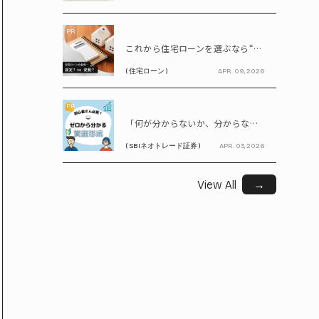
PR
これから住宅ローンを選ぶなら“固定vs変動”どちらが正解? 9割が利用したいと答えた「いま決めなくてもいい」ローンとは!?
( 住宅ローン )
APR. 09, 2026
PR
「何が分からないか、分からない」から卒業！ SBIネオトレード証券で学ぶ、はじめての資産形成
( SBIネオトレード証券 )
APR. 03, 2026
View All
→