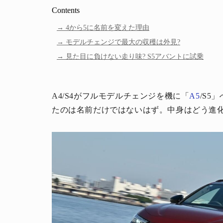
Contents
4から5に名前を変えた理由
モデルチェンジで最大の収穫は外見?
見た目に負けない走り味? S5アバントに試乗
A4/S4がフルモデルチェンジを機に「
A5
/S5
たのは名前だけではないはず。中身はどう進