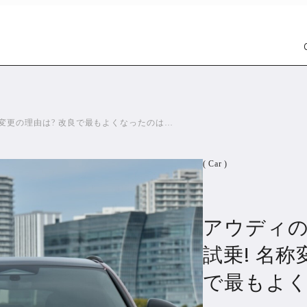
名称変更の理由は? 改良で最もよくなったのは…
( Car )
アウディの
Car
Wat
1303
試乗! 名称
で最もよく
PR