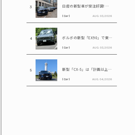
日産の新型車が受注好調! エルグランドは8,000台、キックスは1.1万台に到達
3
( Car )
AUG. 03, 2026
ボルボの新型「EX90」で東京～日光を往復! いろは坂も余裕な大型EVの実力とは
4
( Car )
AUG. 03, 2026
新型「CX-5」は「計画以上」の売れ行き? マツダ決算会見で判明したこと
5
( Car )
AUG. 04, 2026