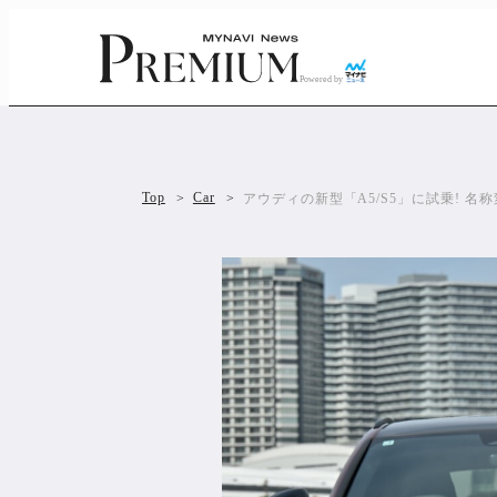
Powered by
Top
Car
アウディの新型「A5/S5」に試乗! 