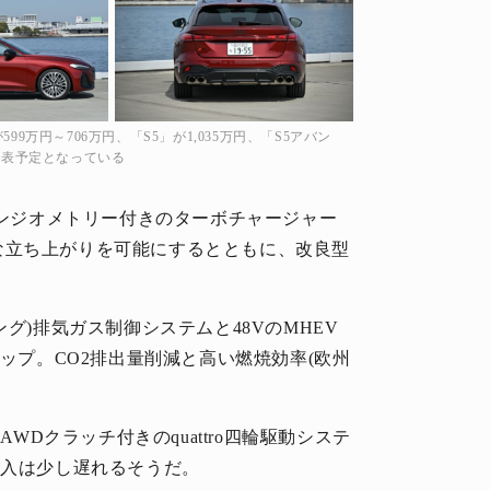
9万円～706万円、「S5」が1,035万円、「S5アバン
発表予定となっている
ビンジオメトリー付きのターボチャージャー
な立ち上がりを可能にするとともに、改良型
。
ージング)排気ガス制御システムと48VのMHEV
アップ。CO2排出量削減と高い燃焼効率(欧州
AWDクラッチ付きのquattro四輪駆動システ
導入は少し遅れるそうだ。