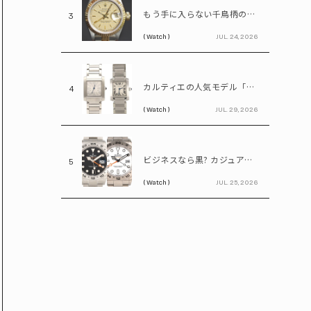
もう手に入らない千鳥柄の文字盤! 85万円で買えるヴィンテージロレックス「デイトジャスト Ref.69173」
3
( Watch )
JUL. 24, 2026
カルティエの人気モデル「タンクフランセーズ」。写真だけで新旧モデルを見分けられる?
4
( Watch )
JUL. 29, 2026
ビジネスなら黒? カジュアルなら白? ロレックス「エクスプローラーⅡ」の選び方
5
( Watch )
JUL. 25, 2026