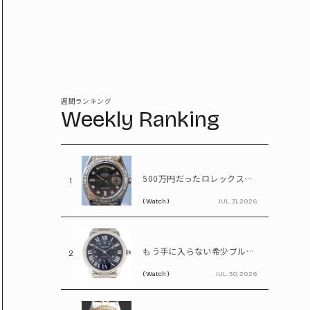
週間ランキング
Weekly Ranking
500万円だったロレックスが1,380万円に。プラチナ×ダイヤが輝く「パールマスター」
1
( Watch )
JUL. 31, 2026
もう手に入らない希少ブルーダイヤル。55万円で狙えるカルティエ「ロンドソロXL」
2
( Watch )
JUL. 30, 2026