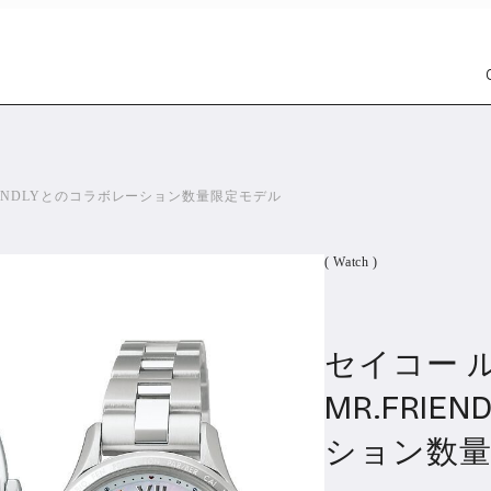
IENDLYとのコラボレーション数量限定モデル
( Watch )
セイコー 
Car
Wat
1299
MR.FRI
ション数
PR