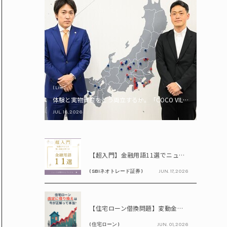
( Life )
体験と実物資産をどう両立するか。「COCO VILLA Owners
JUL. 16, 2026
PR
【超入門】金融用語11選でニュースが読める！ 知識ゼロからの賢い資産の育て方
( SBIネオトレード証券 )
JUN. 17, 2026
PR
【住宅ローン借換問題】変動金利が上昇中!! 固定に借り換えるなら今が正解って本当? シミュレーションで比較してみよう
( 住宅ローン )
JUN. 01, 2026