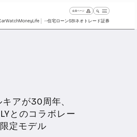
会員ページ
Car
Watch
Money
Life
住宅ローン
SBIネオトレード証券
PR
ルキアが30周年、
ch
Money
Life
1027
1260
2338
ENDLYとのコラボレー
量限定モデル