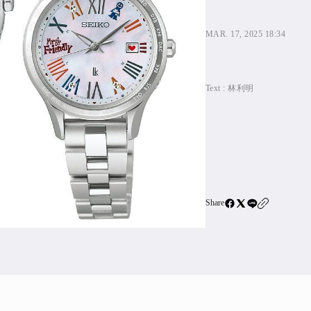
住宅ロー
SBIネ
MAR. 17, 2025 18:34
All Articles
Text :
林利明
特集&連載記事
Featur
Series
Share