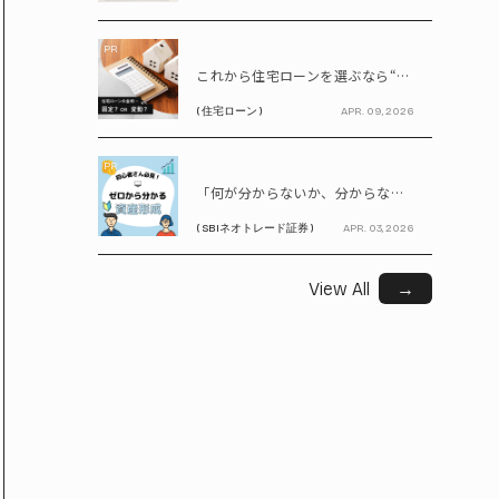
PR
これから住宅ローンを選ぶなら“固定vs変動”どちらが正解? 9割が利用したいと答えた「いま決めなくてもいい」ローンとは!?
( 住宅ローン )
APR. 09, 2026
PR
「何が分からないか、分からない」から卒業！ SBIネオトレード証券で学ぶ、はじめての資産形成
( SBIネオトレード証券 )
APR. 03, 2026
View All
→