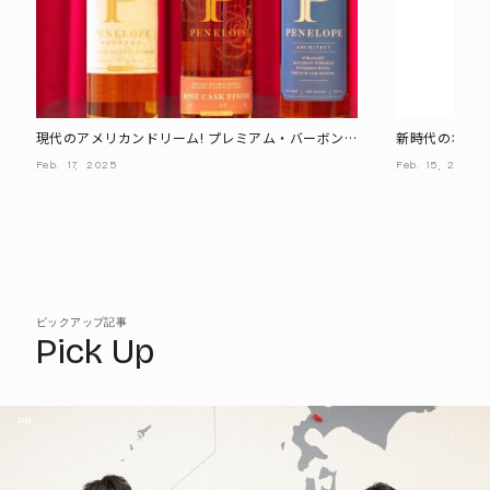
現代のアメリカンドリーム! プレミアム・バーボン
新時代のオー
「PENELOPE」(ペネロピ)が日本上陸
デ・ロゼ・オ
Feb.
17,
2025
Feb.
15,
2025
ピックアップ記事
Pick Up
PR