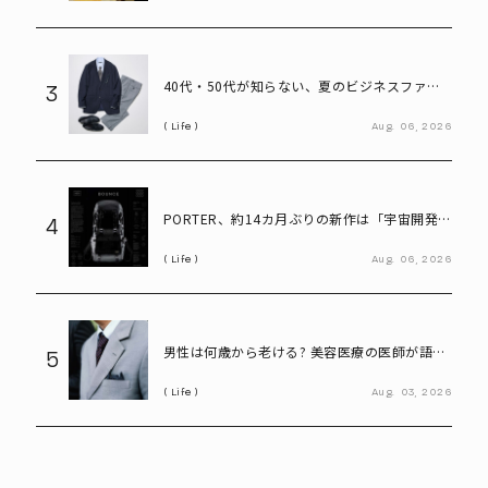
40代・50代が知らない、夏のビジネスファッ
3
ション「残念な共通点」と改善ポイント
Life
Aug.
06,
2026
PORTER、約14カ月ぶりの新作は「宇宙開発素
4
材」採用――型崩れしにくい「BOUNCE」発売
Life
Aug.
06,
2026
男性は何歳から老ける? 美容医療の医師が語る
5
「老化の初期サイン」
Life
Aug.
03,
2026