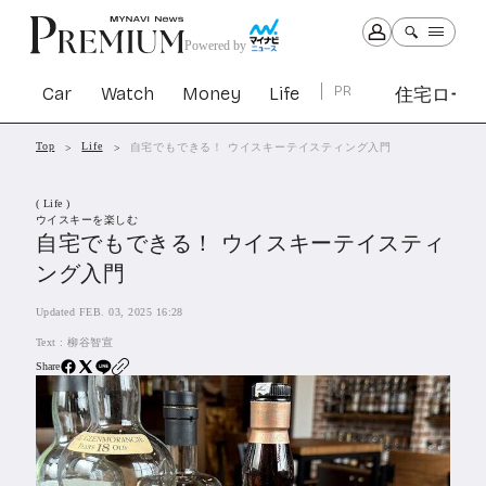
Powered by
Car
Watch
Money
Life
PR
住宅ロー
Top
Life
自宅でもできる！ ウイスキーテイスティング入門
Car
Watch
Money
Life
( Life )
1305
1031
1267
2344
ウイスキーを楽しむ
自宅でもできる！ ウイスキーテイスティ
ング入門
PR
住宅ローン
Updated FEB. 03, 2025 16:28
365
SBIネオトレード証券
Text :
柳谷智宣
27
Share
All Articles
特集&連載記事