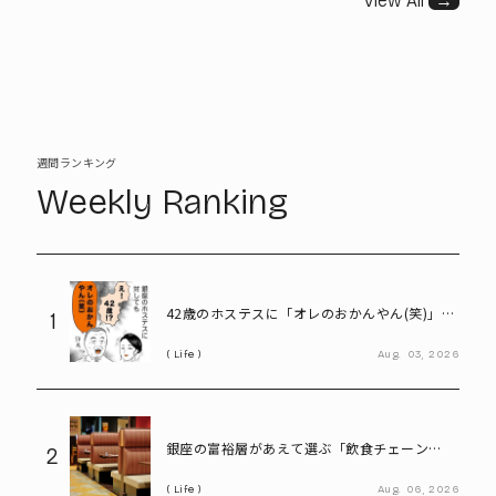
View All
→
週間ランキング
Weekly Ranking
42歳のホステスに「オレのおかんやん(笑)」と
1
言ってしまう58歳
Life
Aug.
03,
2026
銀座の富裕層があえて選ぶ「飲食チェーン
2
店」。高級レストランにはない“価値”とは
Life
Aug.
06,
2026