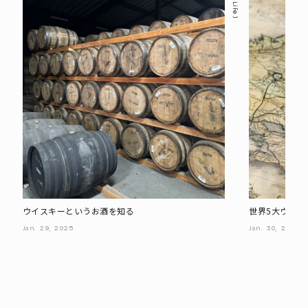
Life
ウイスキーというお酒を知る
世界5大ウイス
Jan.
29,
2025
Jan.
30,
2025