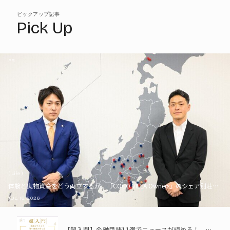
ピックアップ記事
Pick Up
PR
( Life )
体験と実物資産をどう両立するか。「COCO VILLA Owners」のシェア別荘とい
JUL. 16, 2026
PR
【超入門】金融用語11選でニュースが読める！ 知識ゼロからの賢い資産の育て方