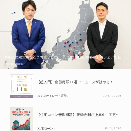
( Life )
体験と実物資産をどう両立するか。「COCO VILLA Owners」のシェア別荘とい
JUL. 16, 2026
PR
【超入門】金融用語11選でニュースが読める！ 知識ゼロからの賢い資産の育て方
JUN. 17, 2026
( SBIネオトレード証券 )
PR
【住宅ローン借換問題】変動金利が上昇中!! 固定に借り換えるなら今が正解って本当? シミュレーションで比較してみよう
JUN. 01, 2026
( 住宅ローン )