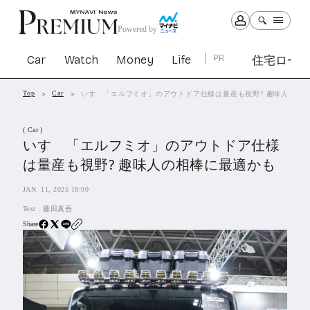
Powered by
Car
Watch
Money
Life
PR
住宅ロー
Top
Car
いすゞ「エルフミオ」のアウトドア仕様は量産も視野? 趣味人の相
Car
Watch
Money
Life
( Car )
1303
1030
1265
2342
いすゞ「エルフミオ」のアウトドア仕様
は量産も視野? 趣味人の相棒に最適かも
PR
JAN. 11, 2025 10:00
住宅ローン
364
Text :
藤田真吾
SBIネオトレード証券
27
Share
All Articles
特集&連載記事