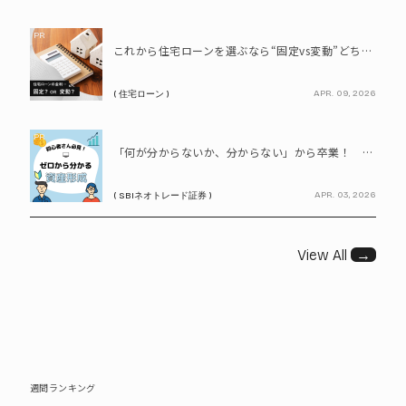
PR
これから住宅ローンを選ぶなら“固定vs変動”どちらが正解? 9割が利用したいと答えた「いま決めなくてもいい」ローンとは!?
APR. 09, 2026
( 住宅ローン )
PR
「何が分からないか、分からない」から卒業！ SBIネオトレード証券で学ぶ、はじめての資産形成
APR. 03, 2026
( SBIネオトレード証券 )
View All
→
週間ランキング