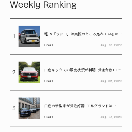
Weekly Ranking
軽EV「ラッコ」は実際のところ売れているの
1
か! BYDに最新の販売状況を聞く
Car
Aug.
07,
2026
日産キックスの販売状況が判明! 受注台数1.1台
2
超、どんな人が買っている?
Car
Aug.
05,
2026
日産の新型車が受注好調! エルグランドは
3
8,000台、キックスは1.1万台に到達
Car
Aug.
03,
2026