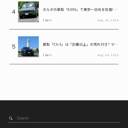
ボルボの新型「EX90」で東京～日光を往復! い
4
ろは坂も余裕な大型EVの実力とは
Car
Aug.
03,
2026
新型「CX-5」は「計画以上」の売れ行き? マツ
5
ダ決算会見で判明したこと
Car
Aug.
04,
2026