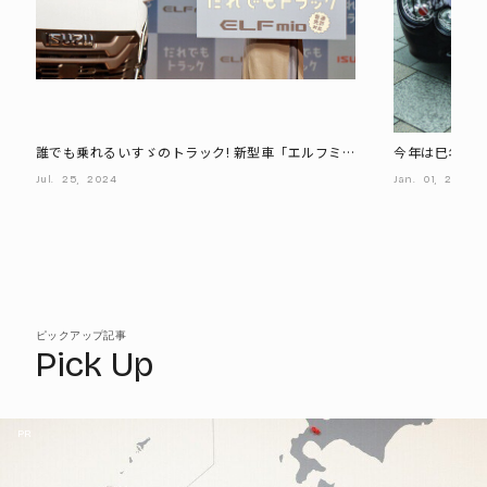
誰でも乗れるいすゞのトラック! 新型車「エルフミ
今年は巳年! 
オ」の特徴は?
ロチ」
Jul.
25,
2024
Jan.
01,
2025
ピックアップ記事
Pick Up
PR