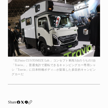
「ELFmio CUSTOMIZE Lab.」コンセプト車両3台のうちの1台
「Travio」。普通免許で運転できるキャンピングカー専用シャ
シ「Travio」に日本特種ボディ―が架装した多目的キャンピン
グカーだ
Share