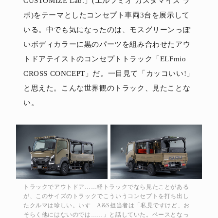
CUSTOMIZE Lab.」(エルフミオ カスタマイズ ラ
ボ)をテーマとしたコンセプト車両3台を展示して
いる。中でも気になったのは、モスグリーンっぽ
いボディカラーに黒のパーツを組み合わせたアウ
トドアテイストのコンセプトトラック「ELFmio
CROSS CONCEPT」だ。一目見て「カッコいい!」
と思えた。こんな世界観のトラック、見たことな
い。
トラックでアウトドア……軽トラックでなら見たことがある
が、このサイズのトラックでこういうコンセプトを打ち出し
たクルマは珍しい。いすゞA&S担当者は「私見ですけど、お
そらく他にはないのでは……」と話していた。ベースとなっ