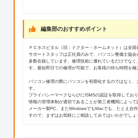
北/清武町今泉/清武町岡/清武町加納/清武町木原/清武町正
町/江南/小松/小松台北町/小松台西/小松台東/小松台南町
島/佐土原町下富田/佐土原町下那珂/佐土原町西上那珂/佐
町/下原町/昭栄町/城ケ崎/浄土江町/昭和町/新栄町/神宮/神
編集部のおすすめポイント
王町/大工/高岡町飯田/高岡町内山/高岡町浦之名/高岡町
高浜/高岡町花見/高洲町/高千穂通/高松町/田代町/橘通西/
町/中央通/月見ケ丘/堤内/恒久/恒久南/鶴島/出来島町/天満
ＰＣホスピタル（旧：ドクター・ホームネット）は全国
爪/西池町/錦本町/錦町/西高松町/花ケ島町/花殿町/花山手
サポートスタッフは正社員のみで、パソコン整備士協会
町/船塚/古城町/平和が丘北町/平和が丘西町/平和が丘東町/
多数在籍しています。修理技術に優れているだけでなく
山/マナビ野/丸島町/丸山/港/港東/南方町/南高松町/南花
す。最短即日での修理が可能で、お客様の待ち時間を極
町/矢の先町/山崎町/大和町/吉野/吉村町/淀川/和知川原/
パソコン修理の際にパソコンを初期化するのではなく、
す。
プライバシーマークならびにISMSの認証を取得してお
情報の管理体制が適切であることが第三者機関によって
メーカー製PC、またWindowsでもMacでも、たと
すので、まずはお気軽にご相談してみてはいかがでしょ