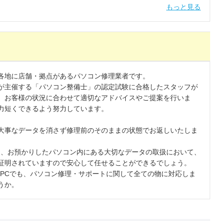
手/清武町新町/清武町西新町/清武町船引/霧島/郡司分/熊野/源藤
もっと見る
/権現町/桜ケ丘町/桜町/佐土原町石崎/佐土原町上田島/佐土原町下田
土原町東上那珂/佐土原町松小路/塩路/潮見町/島之内/清水/下北方
宮町/神宮西/神宮東/新城町/新別府町/末広/瀬頭/瀬頭町/曽師町/大
小山田/高岡町上倉永/高岡町紙屋/高岡町五町/高岡町下倉永/高岡町
橘通東/谷川/谷川町/田野町あけぼの/田野町乙/田野町甲/田吉/千草
/天満町/東宮/富吉/中津瀬町/中西町/長嶺/中村西/中村東/波島/新名
各地に店舗・拠点があるパソコン修理業者です。
西/花山手東/原町/稗原町/東大宮/東大淀/日の出町/広島/広原/福島
が主催する「パソコン整備士」の認定試験に合格したスタッフが
別府町/芳士/細江/堀川町/本郷/本郷北方/本郷南方/前原町/松橋/松
、お客様の状況に合わせて適切なアドバイスやご提案を行いま
ケ島町/南町/宮崎駅東/宮田町/宮の元町/宮脇町/村角町/元宮町/柳丸
力短くできるよう努力しています。
大事なデータを消さず修理前のそのままの状態でお返しいたしま
り、お預かりしたパソコン内にある大切なデータの取扱において、
証明されていますので安心して任せることができるでしょう。
え自作PCでも、パソコン修理・サポートに関して全ての物に対応しま
うか。