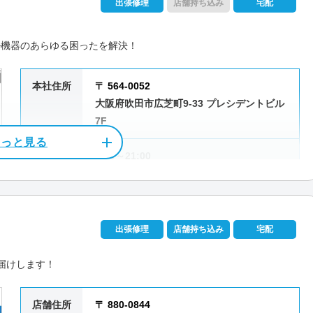
出張修理
店舗持ち込み
宅配
ル機器のあらゆる困ったを解決！
本社住所
〒 564-0052
大阪府吹田市広芝町9-33 プレシデントビル
7F
受付時間
9:00～21:00
定休日
なし（年中無休）
資格/免許
パソコン整備士
出張修理
店舗持ち込み
宅配
料金
作業料金3,300円～
届けします！
店舗住所
〒 880-0844