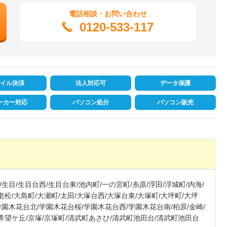
電話相談・お問い合わせ
0120-533-117
イル決済
法人対応可
データ保護
ーカー対応
パソコン処分
パソコン販売
/生目/生目台西/生目台東/池内町/一の宮町/糸原/浮田/浮城町/内海/
老松/大島町/大瀬町/太田/大塚台西/大塚台東/大塚町/大坪町/大坪
/学園木花台北/学園木花台桜/学園木花台西/学園木花台南/柏原/金崎/
/希望ケ丘/京塚/京塚町/清武町あさひ/清武町池田台/清武町池田台