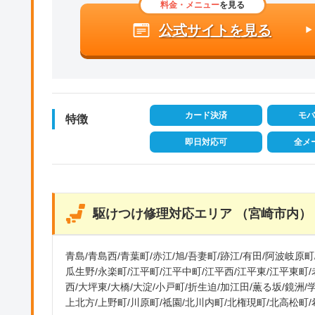
料金・メニュー
を見る
公式サイトを見る
カード決済
モバ
特徴
即日対応可
全メ
駆けつけ修理対応エリア （宮崎市内）
青島/青島西/青葉町/赤江/旭/吾妻町/跡江/有田/阿波岐原町
瓜生野/永楽町/江平町/江平中町/江平西/江平東/江平東町/
西/大坪東/大橋/大淀/小戸町/折生迫/加江田/薫る坂/鏡洲
上北方/上野町/川原町/祗園/北川内町/北権現町/北高松町