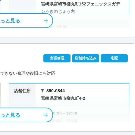
宮崎県宮崎市柳丸町152フェニックスガデ
電話相談・お問い合わせ
ンうきのじょう内
0120-533-117
営業時間
11:00～19:30
受付時間
10:00～19:00
バイル決済
法人対応可
データ保護
定休日
なし（年中無休）
出張修理
店舗持ち込み
宅配
ーカー対応
パソコン処分
パソコン販売
資格/免許
マイクロソフト認定技術資格者（MCP）
でできない修理や復旧にも対応
料金
基本診断料金 6,600円
赤江/旭/吾妻町/跡江/有田/阿波岐原町/生目/生目台西/生目台東/池
店舗住所
〒 880-0844
浮田/浮城町/内海/瓜生野/永楽町/江平町/江平中町/江平西/江平東/
宮崎県宮崎市柳丸町4-2
町/大瀬町/太田/大塚台西/大塚台東/大塚町/大坪町/大坪西/大坪東/大
もっと見る
生迫/加江田/薫る坂/鏡洲/学園木花台北/学園木花台桜/学園木花台西/
営業時間
平日 10:00～19:00
電話相談・お問い合わせ
金崎/上北方/上野町/川原町/祗園/北川内町/北権現町/北高松町/希望
日曜 10:00～18:00
0570-066-620
清武町あさひ/清武町池田台/清武町池田台北/清武町今泉/清武町岡/清