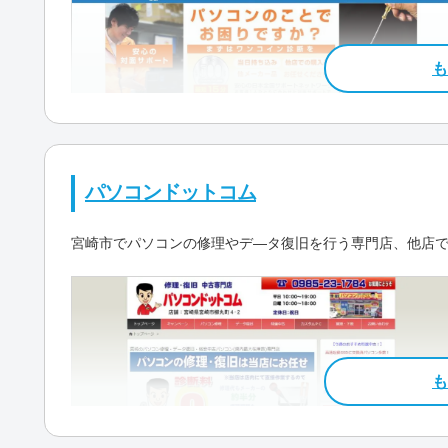
料金・メニュー
を見る
公式サイトを見る
カード決済
モ
特徴
パソコンドットコム
即日対応可
全メ
宮崎市でパソコンの修理やデ―タ復旧を行う専門店、他店
青島/青島西/青葉町/
内町/一の宮町/糸原/
駆けつけ修理対応エリア
江平東町/老松/大島
料金・メニュー
を見る
橋/大淀/小戸町/折
公式サイトを見る
学園木花台南/柏原/
ケ丘/京塚/京塚町/
この業者の特徴