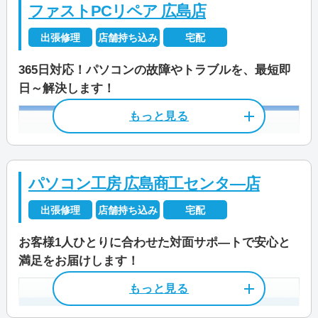
JR山陽本線「横川」駅から徒歩8分・
ファストPCリペア 広島店
広島電鉄「横川」駅から徒歩8分
出張修理
店舗持ち込み
宅配
JR山陽本線「新白島」駅から徒歩10
365日対応！パソコンの故障やトラブルを、最短即
分
日～解決します！
営業時間
9:00～18:00
店舗住所
〒 730-0011
広島県広島市中区基町11-5 和光紙屋
受付時間
9:00～21:00
町ビル1F
定休日
不定休
パソコン工房 広島商工センタ―店
営業時間
平日 10:00～19:00
土 10:00～18:00
出張修理
店舗持ち込み
宅配
資格/免許
パソコン整備士
日 10:00～18:00
お客様1人ひとりに合わせた対面サポ―トで安心と
料金
作業料金3,300円～
満足をお届けします！
定休日
祝日/年末年始/夏季休業等
店舗住所
〒 733-0002
資格/免許
パソコン整備士
料金・メニュー
を見る
広島県広島市西区楠木町1-10-24 第二