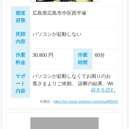
公式サイトを見る
082-243-5377
いので、お近くの方は店舗への持ち込み修理を検
電話相談・お問い合わせ
たパソコンの修理やデータ復旧にも対応します。
料金
パソコンデ―タ復旧料22,000円～
0120-240-499
カード決済
モバイル決済
法人対応可
討してみてはいかがでしょうか。事前に電話予約
都道
広島県広島市中区西平塚
また、パソコン修理以外にも、パソコンの販売と
電話相談・お問い合わせ
が必要とのことですので、まずは電話でトラブル
府県
データ保護
即日対応可
全メーカー対応
買い取りも行っているので、現在使ってるパソコ
082-245-5833
電話相談・お問い合わせ
内容や持ち込み希望日時をご相談ください。 Win
料金・メニュー
を見る
0120-533-117
詳細は公式HPでご確認ください。
パソコン処分
パソコン販売
ンを下取りに出して新しいパソコンへ乗り換える
依頼
パソコンが起動しない
特徴
dowsからMacまで、どんなメーカー・機種のパ
公式サイトを見る
引用元：
パソコン修理24
内容
場合にもシームレスなサービスを受けることがで
ソコンでも修理可能で、自分で組み立てたりカス
カード決済
モバイル決済
詳細は公式HPでご確認ください。
法人対応可
きるでしょう。
駆けつけ修理対応エリア
詳細は公式HPでご確認ください。
タマイズしたパソコンの修理でも対応可能です。
引用元：
PC再生工房
作業
30,800 円
作業
60分
データ保護
即日対応可
全メーカー対応
引用元：
ＰＣホスピタル（旧：ドクター・ホームネット）
作業スタッフは全員パソコン整備士協会の資格を
料金
時間
電話相談・お問い合わせ
愛知県/岐阜県/宮崎県/宮城県/京都府/広島県/三重
パソコン処分
パソコン販売
082-244-8220
取得している正社員で、プライバシーマークなら
料金・メニュー
を見る
県/静岡県/石川県/千葉県/大阪府/鳥取県/東京都/
サポ
パソコンが起動しなくてお困りのお
びにISMSの国際規格ISO 270001の認証を取得し
公式サイトを見る
栃木県/福井県/和歌山県/
ート
客さまよりご依頼。 診断の結果、Wi
ており、情報の管理体制が適切であることが第三
駆けつけ修理対応エリア
内容
ndowsのシステム破損が原因と判明し
者機関によって証明されていますので、安心して
ました。 CHKDSKコマンドにて修復
この業者の特徴
広島市内
引用元：
https://pc-repair-express.com/result/8545/
特徴
お任せできるでしょう。
を実施。 正常に起動することを確認
電話相談・お問い合わせ
0570-066-620
しました。 また、ハードディスクの
広島市に店舗を構えるパソコンドック24は全国
カード決済
モバイル決済
法人対応可
使用時間が2万時間を超えているた
この業者の特徴
に84店舗を展開しており、技術で地域に貢献す
料金・メニュー
を見る
データ保護
即日対応可
全メーカー対応
め、大切なデータはバックアップを