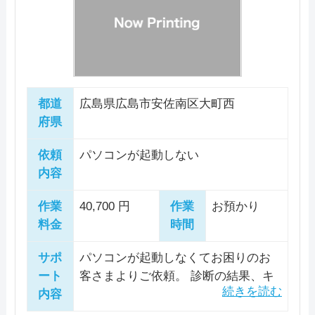
るパソコン修理専門店です。最短即日修理に対応
詳細は公式HPでご確認ください。
コムイン広島は、データを保護しながら高品質な
公式サイトを見る
取りながら使用されることをお勧め
パソコン処分
パソコン販売
しているので、お急ぎの場合でも安心してまかせ
引用元：
パソコン工房GOODWILL
いたしますとお伝えして作業完了と
修理を提供しています。さまざまな故障に対応
られそうです。店舗への持込修理のほか、出張修
しました。
し、複雑な設定やアップグレードのサポートも行
理や宅配修理にも対応しています。近くに店舗が
駆けつけ修理対応エリア
います。 サービス内容は、OSのアップグレード
電話相談・お問い合わせ
ない場合や、店舗へパソコンの持ち込みが難しい
0120-835-124
からワイヤレス機器の設定、記憶容量の増設まで
都道
広島県広島市安佐南区大町西
広島市
デスクトップなどは宅配修理がおすすめです。送
幅広く、専門的な知識と経験で対応します。ま
府県
料は発送時のみの負担です。パソコン修理の他
た、パソコンの寿命を延ばすために重要になって
詳細は公式HPでご確認ください。
依頼
パソコンが起動しない
料金・メニュー
を見る
に、データ復旧は豊富なメニューで取り扱ってい
くるメンテナンスも定期的に受けるように推奨し
引用元：
ファストPCリペア
内容
ます。対応可能なメディアはパソコン、メモリか
公式サイトを見る
ています。 製造メーカーに修理依頼すると高額
らサーバーまでありとあらゆるメディアです。
になりがちな故障でも、コムイン広島では部品単
作業
40,700 円
作業
お預かり
料金
時間
位での修理によりコストを抑えることが可能で
電話相談・お問い合わせ
す。郵送または持込での受付、出張ピックアップ
料金・メニュー
を見る
082-244-8220
サポ
パソコンが起動しなくてお困りのお
も対応しているため、大変便利です。 コムイン
公式サイトを見る
ート
客さまよりご依頼。 診断の結果、キ
広島は、パソコンのトータルサポートをお約束し
内容
ーボードに水をこぼしたことによる
ます。困ったことがあれば、相談してみてはいか
詳細は公式HPでご確認ください。
水没が原因と判明しました。 分解し