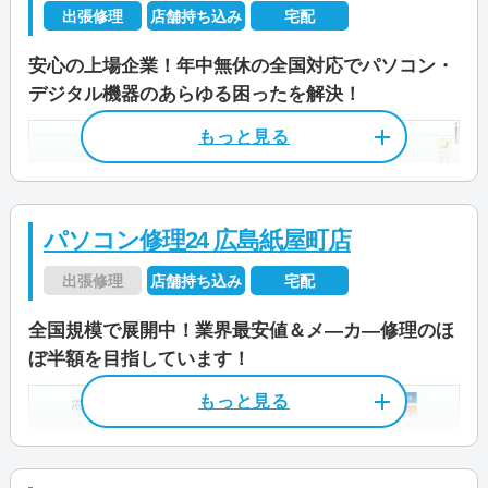
出張修理
店舗持ち込み
宅配
安心の上場企業！年中無休の全国対応でパソコン・
デジタル機器のあらゆる困ったを解決！
パソコン修理24 広島紙屋町店
出張修理
店舗持ち込み
宅配
全国規模で展開中！業界最安値＆メ―カ―修理のほ
ぼ半額を目指しています！
店舗住所
〒 733-0002
広島県広島市西区楠木町1-10-24 第二
奥田ビル1F