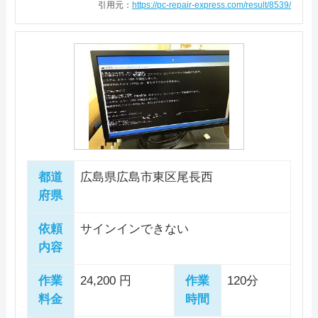
引用元：
https://pc-repair-express.com/result/8539/
引用元：
PC LAB
て内部を清掃し、水をふき取ったと
がでしょうか。
電話相談・お問い合わせ
ころ、SSDについては破損していま
082-546-9939
したが、その他は正常に稼働可能と
料金・メニュー
を見る
判断いたしましたので、交換用のSS
詳細は公式HPでご確認ください。
Dをご準備いただき、SSDを交換して
公式サイトを見る
引用元：
パソコンドック24
Windowsのクリーンインストールを
いたしました。 動作確認を行い、正
常に起動できることと動作に問題な
電話相談・お問い合わせ
いことを確認して作業完了としまし
082-243-5377
都道
広島県広島市東区尾長西
た。
府県
詳細は公式HPでご確認ください。
依頼
サインインできない
引用元：
コムイン広島
内容
作業
24,200 円
作業
120分
料金
時間