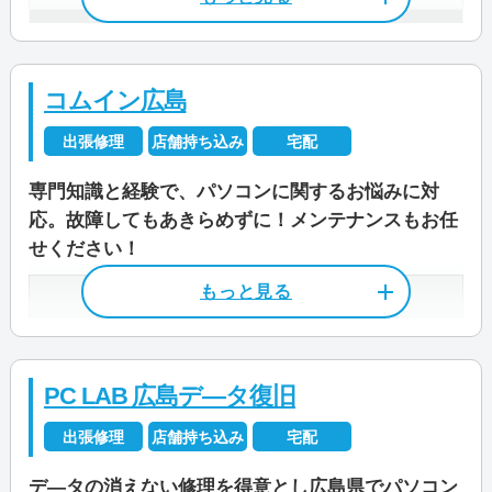
P）
広島県広島市中区竹屋町8-12 益井ビ
料金・メニュー
を見る
安芸区/安佐南区/安佐北区/佐伯区/西区/中区/東
パソコン処分
パソコン販売
ル1F
公式サイトを見る
料金
基本診断料金 6,600円
区/南区
コムイン広島
受付時間
10:30～19:00
駆けつけ修理対応エリア
出張修理
店舗持ち込み
宅配
料金・メニュー
を見る
電話相談・お問い合わせ
この業者の特徴
定休日
火曜
山形県/東京都/神奈川県/埼玉県/新潟県/長野県/愛
公式サイトを見る
0120-835-124
専門知識と経験で、パソコンに関するお悩みに対
知県/大阪府/京都府/兵庫県/広島県/福岡県
ＰＣホスピタル（旧：ドクター・ホームネット）
料金
作業料金3,300円～
応。故障してもあきらめずに！メンテナンスもお任
は全国各地に拠点があり、パソコンの修理・設
せください！
店舗住所
〒 730-0051
この業者の特徴
定・サポートを行っている会社です 。
電話相談・お問い合わせ
広島県広島市中区大手町3-1-7
料金・メニュー
を見る
0570-066-620
土日祝を含む年中無休で対応可能なため、お仕事
特徴
広島電鉄「中電前駅」から北へ徒歩0
パソコン修理24はパソコントラブルの修理か
公式サイトを見る
で平日は時間が取れない方でも依頼しやすいでし
分
ら、 パソコン初心者やパソコンに 詳しくない方
カード決済
モバイル決済
法人対応可
ょう。別途で料金はかかりますが、夜間や早朝の
へのサポートなど、 パソコンライフのすべての
PC LAB 広島デ―タ復旧
データ保護
即日対応可
全メーカー対応
出張修理にも対応しています。
営業時間
10:00～19:00
ことを相談できる業者です。 Windowsはもちろ
特徴
電話相談・お問い合わせ
出張修理
店舗持ち込み
宅配
すべてのメーカーのパソコン修理が可能で、自作
パソコン処分
パソコン販売
082-245-5833
ん、Macの修理も対応しています。 広島市内に
定休日
水/木曜日
PCやMacの修理にも対応しています。パソコン
カード決済
モバイル決済
法人対応可
デ―タの消えない修理を得意とし広島県でパソコン
は持ち込み修理が可能な店舗が2箇所あり、「広