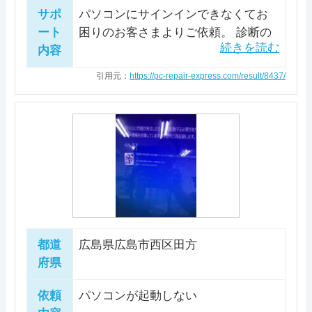
サポ
パソコンにサインインできなくてお
ート
困りのお客さまよりご依頼。 診断の
内容
結果、Windowsのシステム破損が原
因と判明しました。 復元後、修復を
引用元：
https://pc-repair-express.com/result/8437/
おこない、正常にサインインできる
こと確認。 ハードディスクの使用時
間が長くなっておりますので、早め
にバックアップとお買い替えもご検
討くださいとお伝えして作業を完了
しました。
都道
広島県広島市西区田方
府県
依頼
パソコンが起動しない