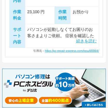
内容
作業
23,100 円
作業
お預かり
料金
時間
サポ
パソコンが起動しなくてお困りのお
ート
客さまよりご依頼。 症状を確認した
内容
ところ、ブルースクリーンが表示さ
れて起動しない状態になっていまし
引用元：
https://pc-repair-express.com/result/8864/
た。 ブルースクリーン後にエラーロ
グ、HDD、メモリー等の状態を確認
し、問題がありそうなサービスの停
止と開始を行って検証を実施。 診断
の結果、Rapport Management Servic
eが原因でパソコンが起動しないこと
が判明しました。 Rapport Manageme
nt Serviceを起動項目から削除し、パ
ソコンが正常に起動することを確