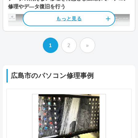
以外にも、タブレット、スマートフォン、デジタ
修理やデ―タ復旧を行う
資格/免許
パソコン整備士
島駅前店」と「広島紙屋町店」でお近くの店舗を
データ保護
即日対応可
全メーカー対応
駆けつけ修理対応エリア
ル家電、ホームネットワークの設定など、あらゆ
店舗住所
〒 730-0052
ご利用いただけます。 「広島駅前店」は訪問修
パソコン処分
パソコン販売
安芸区/安佐南区/安佐北区/佐伯区/西区/中区/東
るお困りごとを解決します。
料金
診断料金550円～
広島市中区千田町 2丁目 9 番 1 号
特徴
理にも対応しているので、状況に合わせてサポー
区/南区
作業料金2,200円～
ト方法を選びましょう。 お急ぎの方向けに優先
カード決済
モバイル決済
法人対応可
営業時間
9 :30～18:00
広島市内にある「広島店」は持ち込み修理に対応
駆けつけ修理対応エリア
診断＆特急作業等スピードコースのご用意もあり
1
2
»
しており店舗にお持ちいただいたパソコンをその
データ保護
即日対応可
全メーカー対応
この業者の特徴
ます。 出張費は店舗からの距離によって変わる
料金・メニュー
を見る
全国
定休日
土曜/日曜/祝日/年末年始
場で修理します。店舗が近くにない場合やお急ぎ
パソコン処分
パソコン販売
ため、なるべくお近くの店舗へ相談するのがおす
公式サイトを見る
ファストPCリペアでは店舗へ持ち込む「持込修
の場合は出張修理をご活用ください。
料金
基本出張費3,300円～
すめです。詳しくはホームページでご確認くださ
広島市
のパソコン修理事例
理」のほか、修理スタッフがご希望の場所へ訪問
この業者の特徴
支払いは現金以外にクレジットカードやQRコー
い。
しその場で診断・修理を行う「出張修理」、パソ
駆けつけ修理対応エリア
ド決済など柔軟に対応してくれます。ホームペー
店舗住所
パソコン工房GOODWILLは日本全国に店舗を構
〒 730-0052
電話相談・お問い合わせ
コンを郵送して待つだけで修理ができる「宅配修
料金・メニュー
を見る
ジではサポートメニューや料金表が見れますので
082-546-9939
―
え、年中無休で対応しています。 広島市は西区
広島県広島市中区千田町2-9-1
理」があります。出張修理は全国に対応してお
公式サイトを見る
料金・メニュー
を見る
参考にしてみてください。
に店舗があり、直接店頭へ持ち込む持込修理のほ
り、最短即日で対応可能です。 広島市にある
公式サイトを見る
営業時間
10:00～18:00
か、出張修理や宅配修理も行っています。 土日
料金・メニュー
を見る
「広島店」は9:00～18:00で営業しており、持ち
祝日も対応してもらえるので、平日なかなか時間
料金・メニュー
を見る
込み修理が可能な店舗です。出張料金がかからな
定休日
日曜
公式サイトを見る
電話相談・お問い合わせ
特徴
がとれない方も安心です。 メーカー保証の切れ