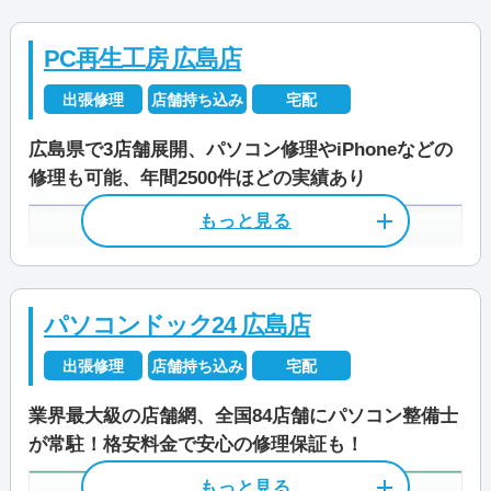
公式サイトを見る
奥田ビル1F
料金
検査費2,200円～
PC再生工房 広島店
JR山陽本線「横川」駅から徒歩8分・
広島電鉄「横川」駅から徒歩8分
出張修理
店舗持ち込み
宅配
電話相談・お問い合わせ
料金・メニュー
を見る
JR山陽本線「新白島」駅から徒歩10
0120-533-117
公式サイトを見る
広島県で3店舗展開、パソコン修理やiPhoneなどの
分
修理も可能、年間2500件ほどの実績あり
店舗住所
〒 733-0834
営業時間
9:00～18:00
広島県広島市西区草津新町2-23-24
電話相談・お問い合わせ
特徴
0120-240-499
受付時間
9:00～21:00
営業時間
10:30～19:30
カード決済
モバイル決済
法人対応可
パソコンドック24 広島店
定休日
不定休
受付時間
10:00～19:00
データ保護
即日対応可
全メーカー対応
出張修理
店舗持ち込み
宅配
資格/免許
パソコン整備士
パソコン処分
パソコン販売
特徴
定休日
なし（年中無休）
業界最大級の店舗網、全国84店舗にパソコン整備士
料金
作業料金3,300円～
が常駐！格安料金で安心の修理保証も！
カード決済
モバイル決済
法人対応可
資格/免許
マイクロソフト認定技術資格者（MC
店舗住所
〒 730-0048
駆けつけ修理対応エリア
データ保護
即日対応可
全メーカー対応