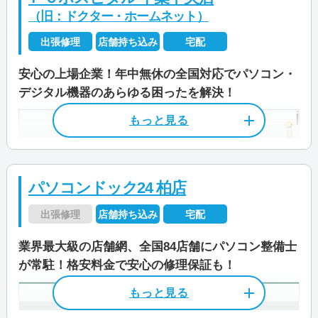
（旧：ドクター・ホームネット）
出張修理
店舗持ち込み
宅配
安心の上場企業！年中無休の全国対応でパソコン・
デジタル機器のあらゆる困ったを解決！
パソコンドック24 柏店
出張修理
店舗持ち込み
宅配
業界最大級の店舗網、全国84店舗にパソコン整備士
が常駐！格安料金で安心の修理保証も！
店舗住所
〒 260-0027
千葉県千葉市中央区新田町7-5 石出ビ