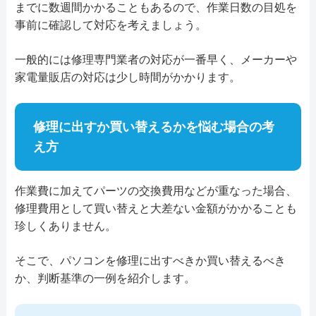
までに数週間かかることもあるので、作業日数の目処を
電話相談・お問い合わせ
事前に確認して対応を考えましょう。
0120-501-653
詳細は公式HPでご確認ください。
引用元：
液晶修理センタ―
一般的には修理専門業者の対応が一番早く、メーカーや
家電量販店の対応は少し時間がかかります。
詳細は公式HPでご確認ください。
引用元：
PC-EXPERT
修理に出すか買い替えるかを悩む場合の考
え方
作業費に加えてパーツの交換費用などが重なった場合、
修理費用として買い替えと大差ない金額がかかることも
珍しくありません。
そこで、パソコンを修理に出すべきか買い替えるべき
か、判断基準の一例を紹介します。