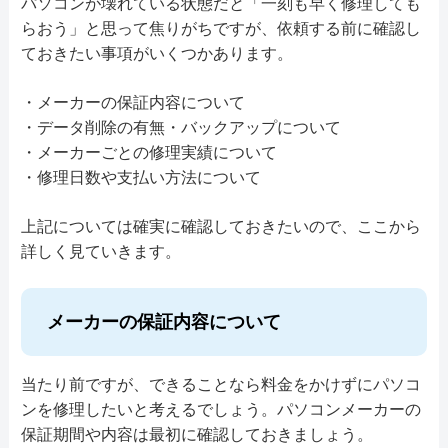
パソコンが壊れている状態だと「一刻も早く修理しても
詳細は公式HPでご確認ください。
受付時間
10:00～17:00
windowsノ―トパソコン：8,800円〜
山/根戸/根戸新田/八幡町/花野井/東柏/東逆井/東
データ保護
即日対応可
全メーカー対応
らおう」と思って焦りがちですが、依頼する前に確認し
料金・メニュー
を見る
この業者の特徴
引用元：
ＰＣらく―ん
Macノ―トパソコン：10,000円〜
ておきたい事項がいくつかあります。
中新宿/東山/光ケ丘/光ケ丘団地/日立台/ひばりが
詳細は公式HPでご確認ください。
公式サイトを見る
パソコン処分
パソコン販売
定休日
土曜/日曜/祝日
PCデポはケーズデンキ内の「パソコンクリニッ
丘/藤ケ谷/藤ケ谷新田/藤心/布施/布瀬/布施下/布
引用元：
パソコンドック24
・メーカーの保証内容について
ク」やPCデポ各店舗でパソコンの修理や診断を
施新田/布瀬新田/布施新町/船戸/船戸山高野/弁天
料金
技術料11,000円～
料金・メニュー
を見る
・データ削除の有無・バックアップについて
駆けつけ修理対応エリア
行っている業者です。専門のエンジニア・アドバ
下/増尾/増尾台/松ケ崎/松ケ崎新田/松葉町/緑ケ
電話相談・お問い合わせ
・メーカーごとの修理実績について
公式サイトを見る
イザーが常駐しており、パソコンのお困りごとを
0120-533-117
丘/緑台/みどり台/南柏/南柏中央/南逆井/南高柳/
・修理日数や支払い方法について
千葉県
料金・メニュー
を見る
相談できます。 パソコンが購入時よりも重くな
南増尾/箕輪/箕輪新田/向原町/柳戸/弥生町/豊町/
上記については確実に確認しておきたいので、ここから
公式サイトを見る
ってしまった、パソコンが異常に熱くなるなどの
吉野沢/呼塚/呼塚新田/若柴/若白毛/若葉町/鷲野
電話相談・お問い合わせ
詳細は公式HPでご確認ください。
詳しく見ていきます。
料金・メニュー
を見る
様々なトラブルに対応してくれます。違う店舗で
谷/鷲野谷新田/
0474-940-940
引用元：
ＰＣホスピタル（旧：ドクター・ホームネット）
公式サイトを見る
買ったパソコンや、メーカー保証が切れているパ
電話相談・お問い合わせ
メーカーの保証内容について
ソコンも受け付けており、修理の前には必ず見積
この業者の特徴
0120-501-653
もりを出してもらえるので安心です。 依頼する
電話相談・お問い合わせ
ファストPCリペアでは店舗へ持ち込む「持込修
際には予約は不要で店舗に行ったらそのまま対応
当たり前ですが、できることなら料金をかけずにパソコ
特徴
050-5328-7359
ンを修理したいと考えるでしょう。パソコンメーカーの
理」のほか、修理スタッフがご希望の場所へ訪問
してもらえるので急いでいるときにもおすすめで
カード決済
モバイル決済
法人対応可
保証期間や内容は最初に確認しておきましょう。
しその場で診断・修理を行う「出張修理」、パソ
す。