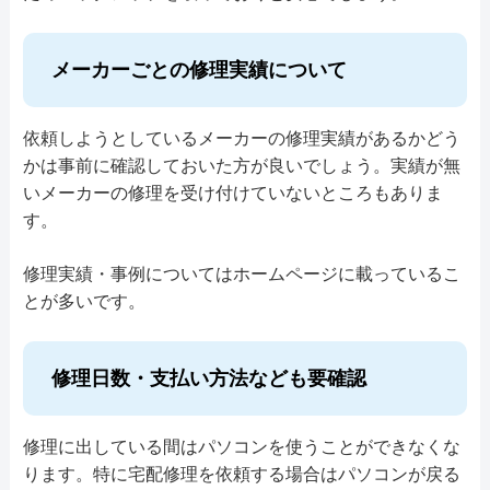
ようなメーカーの古い機種でも修理対応可能で、
わせのある液晶割れに関しては最短15分から修
報の管理体制が適切であることが第三者機関によ
修理延命、高速化、データ復旧に対応します。
理を行う事が可能です。 あらゆるメーカーのパ
って証明されていますので、安心してお任せでき
依頼方法は宅配便で送る宅配修理サービスのみで
メーカーごとの修理実績について
ソコンに対応しており、Windowsのパソコンだけ
るでしょう。
す。パソコンを郵送する際はACアダプタなどの
ではなくMacの液晶修理にも非常に力を入れてい
付属品も忘れないようにしましょう。 支払い方
依頼しようとしているメーカーの修理実績があるかどう
ます。 修理の際はデータを保護しながら作業し
法は商品と引き換えに代金をお支払いいただく
かは事前に確認しておいた方が良いでしょう。実績が無
料金・メニュー
を見る
てくれるので、パソコンが故障してしまう前の状
いメーカーの修理を受け付けていないところもありま
か、銀行振込、カード決済でお支払いいただきま
公式サイトを見る
態になってお客様の元へ返送してもらえます。
す。
す。 修理の保証期間は1ヶ月から、中古パソコン
は3ヶ月から最長1年3ヶ月まで延長可能ですので
修理実績・事例についてはホームページに載っているこ
修理後も安心です。
料金・メニュー
を見る
とが多いです。
電話相談・お問い合わせ
0120-835-124
公式サイトを見る
料金・メニュー
を見る
修理日数・支払い方法なども要確認
公式サイトを見る
詳細は公式HPでご確認ください。
電話相談・お問い合わせ
引用元：
ファストPCリペア
修理に出している間はパソコンを使うことができなくな
0474-940-940
ります。特に宅配修理を依頼する場合はパソコンが戻る