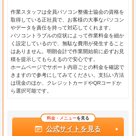
台/南柏/南柏中央/南逆井/南高柳/南増尾/箕輪/箕輪
新田/向原町/柳戸/弥生町/豊町/吉野沢/呼塚/呼塚新
作業スタッフは全員パソコン整備士協会の資格を
田/若柴/若白毛/若葉町/鷲野谷/鷲野谷新田/
取得している正社員で、お客様の大事なパソコン
やデータを責任を持って対応してくれます。
パソコントラブルの症状によって作業料金を細か
く設定しているので、無駄な費用が発生すること
はありません。明朗会計で作業開始前に必ずお見
積を提示してもらえるので安心です。
ホームページでサポート内容ごとの料金を確認で
きますので参考にしてみてください。支払い方法
は現金のほか、クレジットカードやQRコードか
ら選択可能です。
料金・メニュー
を見る
公式サイトを見る