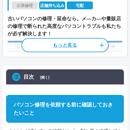
定休日
不定休
で、当日の持ち込みでも受付可能です。店舗修理
駆けつけ修理対応エリア
中新宿/東山/光ケ丘/光ケ丘団地/日立台/ひばりが
で出張修理と宅配修理に対応していますので、お
データ保護
即日対応可
全メーカー対応
出張修理
店舗持ち込み
宅配
電話相談・お問い合わせ
のほか、宅配修理も可能で、安心の6ヶ月修理保
丘/藤ケ谷/藤ケ谷新田/藤心/布施/布瀬/布施下/布
好きなサポート方法をお選びいただけます。
青田新田飛地/青葉台/あかね町/明原/あけぼの/曙
パソコン処分
パソコン販売
料金
遠隔サポ―ト料2,980円～
045-523-7618
古いパソコンの修理・延命なら。メ―カ―や量販店
証制度も付いています。宅配修理の場合は、店舗
施新田/布瀬新田/布施新町/船戸/船戸山高野/弁天
橋/旭町/東/東上町/東台本町/泉/泉町/泉村新田/伊
の修理で断られた高度なパソコントラブルも私たち
か宅配修理センターへお電話にてお問い合わせ
下/増尾/増尾台/松ケ崎/松ケ崎新田/松葉町/緑ケ
作業スタッフは全員パソコン整備士協会の資格を
勢原/今谷上町/今谷南町/岩井/岩井村新田/永楽台/
が必ず解決します！
店舗住所
〒 274-0072
駆けつけ修理対応エリア
後、パソコンを送れば預かりにて対応をしてもら
料金・メニュー
を見る
丘/緑台/みどり台/南柏/南柏中央/南逆井/南高柳/
取得している正社員で、お客様の大事なパソコン
大青田/大井/大井新田/大島田/大津ケ丘/大塚町/大
千葉県船橋市三山8-47-6 三山ビル1階
えます。新しいパソコンに買い替えたいが何が良
公式サイトを見る
南増尾/箕輪/箕輪新田/向原町/柳戸/弥生町/豊町/
やデータを責任を持って対応してくれます。
柏市/我孫子市/流山市/野田市/守谷市/取手市
室/大山台/加賀/風早/柏/柏下/柏中村下/柏の葉/柏
京成線「大久保駅」から徒歩30分程
特徴
いか分からない方向けに、予算と使用用途に合わ
吉野沢/呼塚/呼塚新田/若柴/若白毛/若葉町/鷲野
パソコントラブルの症状によって作業料金を細か
堀之内新田/片山/片山新田/金山/上利根/かやの町/
度
せた提案も可能なようです。
カード決済
モバイル決済
法人対応可
谷/鷲野谷新田/
く設定しているので、無駄な費用が発生すること
北柏/北柏台/亀甲台町/小青田/高南台/五條谷/酒井
京成線「実籾駅」から徒歩30分程度
料金・メニュー
を見る
電話相談・お問い合わせ
はありません。明朗会計で作業開始前に必ずお見
データ保護
即日対応可
全メーカー対応
目次
根/逆井/逆井藤ノ台/桜台/しいの木台/篠籠田/宿連
[開く]
050-5328-7359
公式サイトを見る
積を提示してもらえるので安心です。
営業時間
9:00～18:00
料金・メニュー
を見る
寺/正連寺/新柏/新逆井/新富町/新十余二/水道橋/
パソコン処分
パソコン販売
ホームページでサポート内容ごとの料金を確認で
末広町/関場町/千間橋/染井入新田/高田/高柳/高柳
公式サイトを見る
受付時間
24時間
きますので参考にしてみてください。支払い方法
新田/中央/中央町/千代田/塚崎/つくしが丘/手賀/
パソコン修理を依頼する前に確認しておき
電話相談・お問い合わせ
駆けつけ修理対応エリア
は現金のほか、クレジットカードやQRコードか
手賀新田/手賀の杜/常盤台/戸張/戸張新田/富里/豊
04-7113-1999
たいこと
店舗住所
〒 277-0855
定休日
月曜/第二水曜/第四水曜
特徴
ら選択可能です。
電話相談・お問い合わせ
上町/豊四季/豊四季台/豊住/豊平町/十余二/中新
―
千葉県柏市南柏1丁目5-18 染谷ビル4F
04-7137-9530
カード決済
モバイル決済
法人対応可
料金
液晶パネル交換
宿/中十余二/中原/名戸ケ谷/西柏台/西町/西原/西