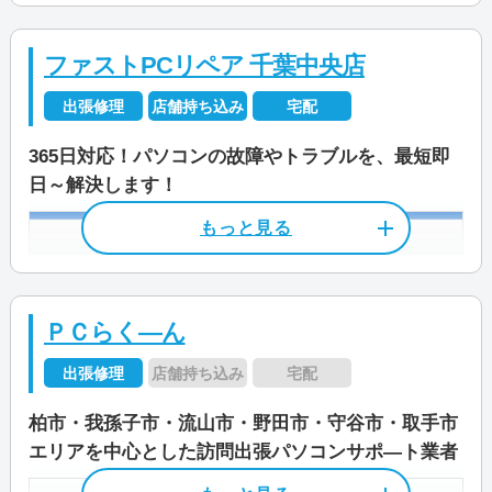
ル1F
JR「千葉」駅から徒歩9分
ファストPCリペア 千葉中央店
京成電鉄「千葉中央」駅から徒歩6分
出張修理
店舗持ち込み
宅配
営業時間
9:00～18:00
365日対応！パソコンの故障やトラブルを、最短即
日～解決します！
受付時間
9:00～21:00
店舗住所
〒 277-0842
千葉県柏市末広町7-15 新海ビル2階
定休日
不定休
「柏駅」中央改札 西口から徒歩3分
資格/免許
パソコン整備士
ＰＣらく―ん
営業時間
9:00～18:00
料金
作業料金3,300円～
出張修理
店舗持ち込み
宅配
定休日
日/祝
柏市・我孫子市・流山市・野田市・守谷市・取手市
資格/免許
パソコン整備士
エリアを中心とした訪問出張パソコンサポ―ト業者
料金・メニュー
を見る