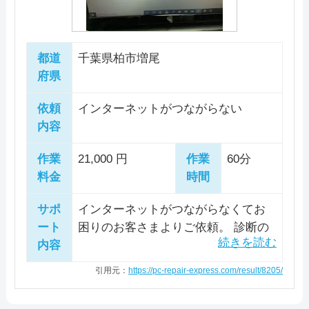
都道
千葉県柏市増尾
府県
依頼
インターネットがつながらない
内容
作業
21,000 円
作業
60分
料金
時間
サポ
インターネットがつながらなくてお
ート
困りのお客さまよりご依頼。 診断の
内容
結果、VAIO Smart NetworkとWindow
sの無線LAN機能がオフになっている
引用元：
https://pc-repair-express.com/result/8205/
ことが原因と判明しました。 どちら
も有効に変更し、無線LANで正常にイ