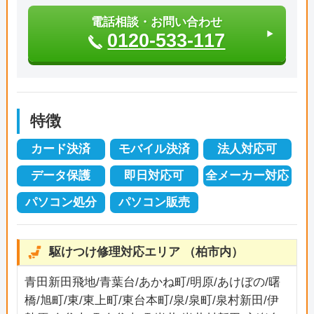
電話相談・お問い合わせ
0120-533-117
特徴
カード決済
モバイル決済
法人対応可
データ保護
即日対応可
全メーカー対応
パソコン処分
パソコン販売
駆けつけ修理対応エリア （柏市内）
青田新田飛地/青葉台/あかね町/明原/あけぼの/曙
橋/旭町/東/東上町/東台本町/泉/泉町/泉村新田/伊