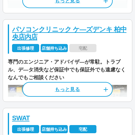
公式サイトを見る
店舗住所
〒 260-0027
料金
診断料金550円～
千葉県千葉市中央区新田町7-5 石出ビ
作業料金2,200円～
ル1F
電話相談・お問い合わせ
パソコンクリニック ケ―ズデンキ 柏中
JR「千葉」駅から徒歩9分
0120-533-117
料金・メニュー
を見る
央店内店
京成電鉄「千葉中央」駅から徒歩6分
公式サイトを見る
出張修理
店舗持ち込み
宅配
営業時間
9:00～18:00
専門のエンジニア・アドバイザ―が常駐。トラブ
特徴
受付時間
9:00～21:00
ル、デ―タ消失など保証中でも保証外でも遠慮なく
店舗住所
〒 277-0827
電話相談・お問い合わせ
なんでもご相談ください
04-7137-9530
千葉県柏市松葉町5丁目1-10 501
カード決済
モバイル決済
法人対応可
定休日
不定休
データ保護
即日対応可
全メーカー対応
受付時間
―
資格/免許
パソコン整備士
パソコン処分
パソコン販売
定休日
―
特徴
料金
作業料金3,300円～
SWAT
資格/免許
IT整備士協会1級
駆けつけ修理対応エリア
カード決済
モバイル決済
法人対応可
出張修理
店舗持ち込み
宅配