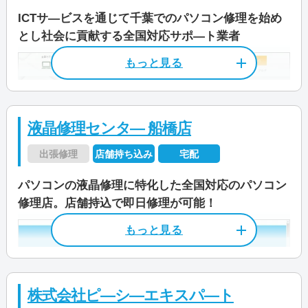
料金・メニュー
を見る
データ保護
即日対応可
全メーカー対応
青田新田飛地/青葉台/あかね町/明原/あけぼの/曙
料金
出張診断費3,300円～
ICTサ―ビスを通じて千葉でのパソコン修理を始め
公式サイトを見る
橋/旭町/東/東上町/東台本町/泉/泉町/泉村新田/伊
パソコン処分
パソコン販売
デスクトップPC預かり価格3,300円～
とし社会に貢献する全国対応サポ―ト業者
勢原/今谷上町/今谷南町/岩井/岩井村新田/永楽台/
店舗住所
〒 227-0872
もっと見る
大青田/大井/大井新田/大島田/大津ケ丘/大塚町/大
千葉県柏市十余二276番60
駆けつけ修理対応エリア
料金・メニュー
を見る
電話相談・お問い合わせ
室/大山台/加賀/風早/柏/柏下/柏中村下/柏の葉/柏
0120-835-124
この業者の特徴
公式サイトを見る
営業時間
10:00～20:00
堀之内新田/片山/片山新田/金山/上利根/かやの町/
愛知県/岐阜県/宮崎県/宮城県/京都府/広島県/三重
液晶修理センタ― 船橋店
北柏/北柏台/亀甲台町/小青田/高南台/五條谷/酒井
県/静岡県/石川県/千葉県/大阪府/鳥取県/東京都/
ＰＣホスピタル（旧：ドクター・ホームネット）
定休日
不定休
根/逆井/逆井藤ノ台/桜台/しいの木台/篠籠田/宿連
栃木県/福井県/和歌山県/
出張修理
店舗持ち込み
宅配
は年中無休で営業、対応エリアは全国で、全ての
電話相談・お問い合わせ
寺/正連寺/新柏/新逆井/新富町/新十余二/水道橋/
メーカーパソコンや自作PCへの対応が可能なパ
料金
スピード解決（簡易処置）3,300円
04-7113-1999
特徴
パソコンの液晶修理に特化した全国対応のパソコン
末広町/関場町/千間橋/染井入新田/高田/高柳/高柳
ソコンの専門業者です。
この業者の特徴
訪問基本料金5,500円
修理店。店舗持込で即日修理が可能！
カード決済
モバイル決済
法人対応可
新田/中央/中央町/千代田/塚崎/つくしが丘/手賀/
パソコン修理業界では唯一の上場企業であり、技
店舗住所
〒 270-1426
パソコンドック24は全国84店舗を展開し、デー
手賀新田/手賀の杜/常盤台/戸張/戸張新田/富里/豊
術力、お客様対応、個人情報等データの取り扱い
データ保護
即日対応可
全メーカー対応
千葉県白井市笹塚2-5
料金・メニュー
を見る
タ復旧やパソコンのネットワーク導入など幅広い
上町/豊四季/豊四季台/豊住/豊平町/十余二/中新
などで信頼できる業者です。
特徴
パソコン処分
パソコン販売
サービスを提供する専門業者です。柏市内にある
公式サイトを見る
宿/中十余二/中原/名戸ケ谷/西柏台/西町/西原/西
営業時間
24時間
柏市周辺では、千葉市にある「千葉中央店」で店
株式会社ピ―シ―エキスパ―ト
パソコンドック24 柏店の営業時間は9:00～18:00
カード決済
モバイル決済
法人対応可
山/根戸/根戸新田/八幡町/花野井/東柏/東逆井/東
頭での持ち込み修理が可能です。そのほか、全国