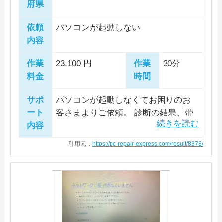
府県
依頼
パソコンが起動しない
内容
作業
23,100 円
作業
30分
料金
時間
サポ
パソコンが起動しなくてお困りのお
ート
客さまよりご依頼。 診断の結果、帯
内容
電が原因と判明しました。 パソコン
の裏蓋を開けて、放電作業を実施。
引用元：
https://pc-repair-express.com/result/8378/
正常に起動することを確認しまし
た。 お客さまにも何度かシャットダ
ウンと起動を繰り返して問題ないこ
とをご確認していただき、作業完了
としました。