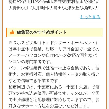
勢原/今谷上町/今谷南町/岩井/岩井村新田/永楽台/
大青田/大井/大井新田/大島田/大津ケ丘/大塚町/大
室/大山台/加賀/風早/柏/柏下/柏中村下/柏の葉/柏
もっと見る
堀之内新田/片山/片山新田/金山/上利根/かやの町/
北柏/北柏台/亀甲台町/小青田/高南台/五條谷/酒井
編集部のおすすめポイント
根/逆井/逆井藤ノ台/桜台/しいの木台/篠籠田/宿連
寺/正連寺/新柏/新逆井/新富町/新十余二/水道橋/末
ＰＣホスピタル（旧：ドクター・ホームネット）
広町/関場町/千間橋/染井入新田/高田/高柳/高柳新
は年中無休で営業、対応エリアは全国で、全ての
田/中央/中央町/千代田/塚崎/つくしが丘/手賀/手賀
メーカーパソコンや自作PCへの対応が可能なパ
新田/手賀の杜/常盤台/戸張/戸張新田/富里/豊上町/
ソコンの専門業者です。
豊四季/豊四季台/豊住/豊平町/十余二/中新宿/中十
パソコン修理業界では唯一の上場企業であり、技
余二/中原/名戸ケ谷/西柏台/西町/西原/西山/根戸/
術力、お客様対応、個人情報等データの取り扱い
根戸新田/八幡町/花野井/東柏/東逆井/東中新宿/東
などで信頼できる業者です。
山/光ケ丘/光ケ丘団地/日立台/ひばりが丘/藤ケ谷/
柏市周辺では、千葉市にある「千葉中央店」で店
藤ケ谷新田/藤心/布施/布瀬/布施下/布施新田/布瀬
頭での持ち込み修理が可能です。そのほか、全国
新田/布施新町/船戸/船戸山高野/弁天下/増尾/増尾
で出張修理と宅配修理に対応していますので、お
台/松ケ崎/松ケ崎新田/松葉町/緑ケ丘/緑台/みどり
好きなサポート方法をお選びいただけます。