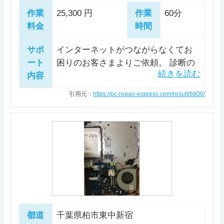
削除などでシステムのクリーンアッ
作業
25,300 円
作業
60分
プを実施し、正常な動作を確認して
料金
時間
作業完了としました。
サポ
インターネットがつながらなくてお
ート
困りのお客さまよりご依頼。 診断の
内容
結果、無線LANルーターの設定ができ
ていなかったことが原因と判明しま
引用元：
https://pc-repair-express.com/result/8800/
した。 ONU、無線LANルーター配線
整理、無線LANルーター内の再設定を
行い、無線LAN接続でインターネット
につながることを確認し、作業完了
としました。
都道
千葉県柏市東中新宿