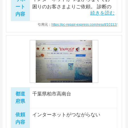
ート
困りのお客さまよりご依頼。 診断の
内容
結果、インターネットにつなげるた
めに必要なWindowsシステムの機能
引用元：
https://pc-repair-express.com/result/10112/
が無効化されてることが原因と判明
しました。 インターネットがつなが
らない場合、モデムやルーターの故
障や設定誤り、セキュリティーソフ
トの影響などが原因の場合が多いで
すが、今回のようにパソコンの一部
設定が無効になっていることが原因
の場合もあります。 msconfigで無効
にされている該当の機能を有効に戻
都道
千葉県柏市高南台
してから、インターネットがつなが
府県
ること、メールの送受信が正常にで
きることを確認いたしました。 ま
依頼
インターネットがつながらない
た、追加の作業として不要なスター
内容
トアップ項目停止、一時ファイルの