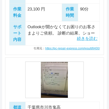
―
詳細は公式HPでご確認ください。
理を行う事が可能です。 あらゆるメーカーのパ
パソコン修理24はパソコントラブルの修理か
ソコンの修理でも対応可能です。 作業スタッフ
引用元：
NetService
作業
23,100 円
作業
90分
ソコンに対応しており、Windowsのパソコンだけ
ら、 パソコン初心者やパソコンに 詳しくない方
は全員パソコン整備士協会の資格を取得している
料金
時間
ではなくMacの液晶修理にも非常に力を入れてい
へのサポートなど、 パソコンライフのすべての
正社員で、プライバシーマークならびにISMSの
料金・メニュー
を見る
ます。 修理の際はデータを保護しながら作業し
ことを相談できる業者です。 Windowsはもちろ
国際規格ISO 270001の認証を取得しており、情
公式サイトを見る
サポ
Outlookが開かなくてお困りのお客さ
てくれるので、パソコンが故障してしまう前の状
ん、Macの修理も対応しています。 市川市内に
報の管理体制が適切であることが第三者機関によ
ート
まよりご依頼。 診断の結果、ショー
態になってお客様の元へ返送してもらえます。
内容
トカットからexeファイルまでアイコ
は店舗がありませんが、周辺だと船橋市に「千葉
って証明されていますので、安心してお任せでき
ンにユーザー制御がかかってる状態
船橋店」がございます。土日も営業していますの
るでしょう。
電話相談・お問い合わせ
引用元：
https://pc-repair-express.com/result/8400/
になってることが原因の可能性が高
047-321-6225
で、平日に時間が取れない方もパソコンの修理を
料金・メニュー
を見る
いと判明しました。 プログラム互換
してもらえます。 通常2日～1週間程度で修理が
公式サイトを見る
性のトラブルシューティング ツール
料金・メニュー
を見る
完了します。トラブル原因や故障内容によって
にてショートカットキーの作り直し
詳細は公式HPでご確認ください。
公式サイトを見る
は、即日ご返却可能なケースもあります。 支払
とMicrosoft Officeの修復作業を実
引用元：
有限会社 相沢総合研究所
施。 Outlookが正常に開くことと、使
い方法は現金のほか、クレジットカードにも対応
電話相談・お問い合わせ
用に問題ないことを確認し、作業完
0474-940-940
しています。
電話相談・お問い合わせ
了としました。
0120-835-124
都道
千葉県市川市鬼高
料金・メニュー
を見る