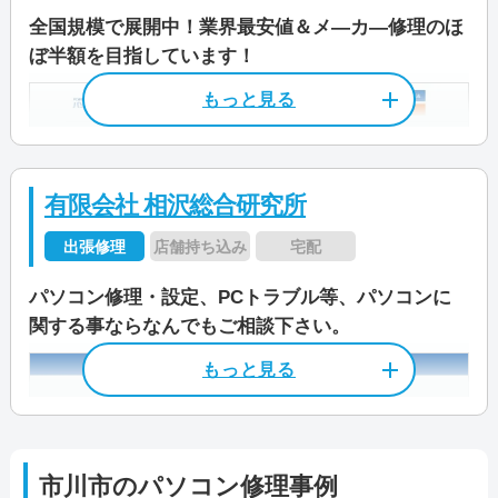
データ保護
即日対応可
全メーカー対応
洲/大野町/大町/大和田/押切/鬼越/鬼高/欠真間/柏
全国規模で展開中！業界最安値＆メ―カ―修理のほ
料金・メニュー
を見る
井町/加藤新田/上妙典/河原/香取/北方/北国分/行
料金
―
ぼ半額を目指しています！
パソコン処分
パソコン販売
もっと見る
公式サイトを見る
徳駅前/国府台/高谷/高谷新町/国分/幸/塩浜/塩焼/
店舗住所
〒 274-0072
島尻/下貝塚/下新宿/下妙典/新田/末広/菅野/須和
千葉県船橋市三山8-47-6 三山ビル1階
この業者の特徴
料金・メニュー
を見る
駆けつけ修理対応エリア
田/関ケ島/曽谷/高石神/高浜町/宝/田尻/千鳥町/稲
京成線「大久保駅」から徒歩30分程
電話相談・お問い合わせ
公式サイトを見る
荷木/富浜/中国分/中山/新浜/原木/東大和田/東国
―
度
ＰＣホスピタル（旧：ドクター・ホームネット）
0120-835-124
有限会社 相沢総合研究所
分/東菅野/東浜/日之出/平田/広尾/福栄/二俣/二俣
京成線「実籾駅」から徒歩30分程度
は年中無休で営業、対応エリアは全国で、全ての
出張修理
店舗持ち込み
宅配
新町/奉免町/北方町/堀之内/本行徳/本塩/真間/湊/
メーカーパソコンや自作PCへの対応が可能なパ
この業者の特徴
電話相談・お問い合わせ
営業時間
9:00～18:00
湊新田/南大野/南行徳/南八幡/宮久保/妙典/本北
ソコンの専門業者です。
047-321-6225
パソコン修理・設定、PCトラブル等、パソコンに
PCデポはケーズデンキ内の「パソコンクリニッ
方/八幡/若宮/
パソコン修理業界では唯一の上場企業であり、技
特徴
関する事ならなんでもご相談下さい。
受付時間
24時間
ク」やPCデポ各店舗でパソコンの修理や診断を
術力、お客様対応、個人情報等データの取り扱い
店舗住所
〒 273-0005
カード決済
モバイル決済
法人対応可
行っている業者です。専門のエンジニア・アドバ
などで信頼できる業者です。
定休日
月曜/第二水曜/第四水曜
千葉県船橋市本町2丁目2-7 船橋本町
イザーが常駐しており、パソコンのお困りごとを
データ保護
即日対応可
全メーカー対応
市川市周辺では、千葉市にある「千葉中央店」で
プラザビル1F
特徴
相談できます。 パソコンが購入時よりも重くな
料金
液晶パネル交換
店頭での持ち込み修理が可能です。そのほか、全
パソコン処分
パソコン販売
JR「船橋駅」「京成船橋駅」から真
カード決済
モバイル決済
法人対応可
ってしまった、パソコンが異常に熱くなるなどの
windowsノ―トパソコン：8,800円〜
市川市
のパソコン修理事例
国で出張修理と宅配修理に対応していますので、
っすぐ一本道