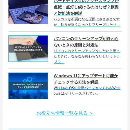
ハードディスクのアクセスランプが
点滅・点灯し続けるのはなぜ？原因
と対処法を解説
パソコンが不調になる原因はさまざまです
が、動きが遅くなったりフリーズしたり…
パソコンのクリーンアップが終わら
ないときの原因と対処法
パソコンのクリーンアップをしたいと思っ
たときに、なかなか終わらないというトラ
ブル…
Windows 11にアップデート可能か
チェックする方法を解説
Windows OSの最新バージョンであるWind
ows 11がリリースされてい…
お役立ち情報一覧を見る ＞