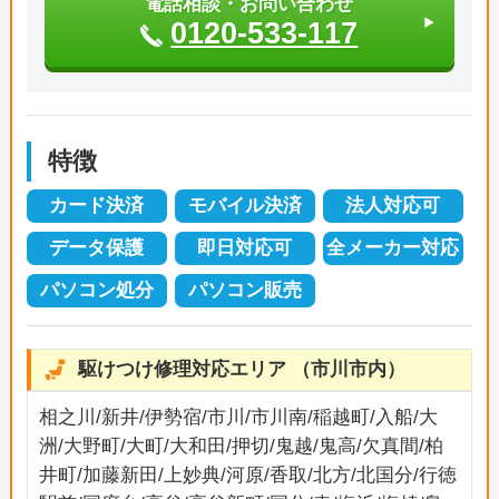
電話相談・お問い合わせ
0120-533-117
特徴
カード決済
モバイル決済
法人対応可
データ保護
即日対応可
全メーカー対応
パソコン処分
パソコン販売
駆けつけ修理対応エリア （市川市内）
相之川/新井/伊勢宿/市川/市川南/稲越町/入船/大
洲/大野町/大町/大和田/押切/鬼越/鬼高/欠真間/柏
井町/加藤新田/上妙典/河原/香取/北方/北国分/行徳