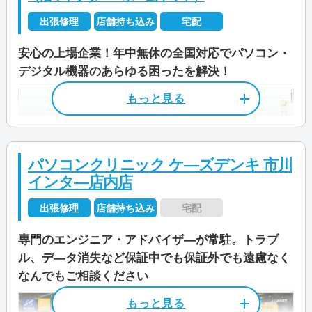
出張修理
店舗持ち込み
宅配
安心の上場企業！年中無休の全国対応でパソコン・
デジタル機器のあらゆる困ったを解決！
パソコンクリニック ケ―ズデンキ 市川
インタ―店内店
出張修理
店舗持ち込み
宅配
専門のエンジニア・アドバイザ―が常駐。トラブ
ル、デ―タ消失など保証中でも保証外でも遠慮なく
店舗住所
〒 260-0027
なんでもご相談ください
千葉県千葉市中央区新田町7-5 石出ビ
ル1F