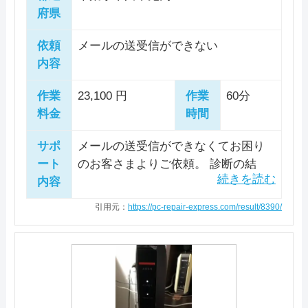
詳細は公式HPでご確認ください。
府県
引用元：
液晶修理センタ―
公式サイトを見る
詳細は公式HPでご確認ください。
引用元：
ファストPCリペア
依頼
メールの送受信ができない
内容
電話相談・お問い合わせ
作業
23,100 円
作業
60分
0120-240-499
料金
時間
サポ
メールの送受信ができなくてお困り
詳細は公式HPでご確認ください。
ート
のお客さまよりご依頼。 診断の結
引用元：
パソコン修理24
内容
果、ご使用されてるYahoo!メールの
仕様変更が原因と判明しました。 Out
引用元：
https://pc-repair-express.com/result/8390/
lookにて設定の変更を実施。 正常に
メールの送受信ができることを確認
して作業完了としました。