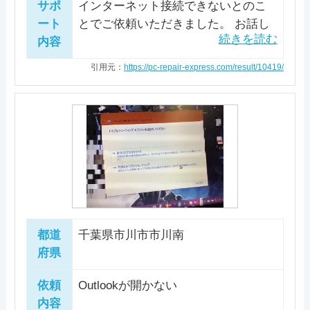
料金・メニュー
を見る
サポ
インターネット接続できないとのこ
理時間も最短で即日、夜間にもできるだけお客様
パソコン処分
パソコン販売
ート
とでご依頼いただきました。 お話し
詳細は公式HPでご確認ください。
公式サイトを見る
ファストPCリペアでは店舗へ持ち込む「持込修
の時間に合わせて対応する、とホームページに記
内容
をお伺いすると無線LAN接続が旧に途
引用元：
PCデポ
理」のほか、修理スタッフがご希望の場所へ訪問
電話相談・お問い合わせ
載があり顧客に寄り添ったサポートをしてくれて
特徴
切れたとのこと。 診断で設定を確認
駆けつけ修理対応エリア
047-321-6225
引用元：
https://pc-repair-express.com/result/10419/
しその場で診断・修理を行う「出張修理」、パソ
います。 相談は無料ですのでパソコンがおかし
したところ、ドライバー不良が原因
電話相談・お問い合わせ
カード決済
モバイル決済
法人対応可
コンを郵送して待つだけで修理ができる「宅配修
―
いなと思ったら、相談してみてはいかがでしょう
で無線LAN内蔵子機が動作していませ
0120-533-117
理」があります。出張修理は全国に対応してお
んでした。 ドライバーを削除して再
か。
データ保護
即日対応可
全メーカー対応
インストール実施。 無線LAN接続設
り、最短即日で対応可能です。 千葉県で店舗持
この業者の特徴
パソコン処分
パソコン販売
定をやり直し、正常にインターネッ
特徴
詳細は公式HPでご確認ください。
ち込みに対応しているのは千葉市にある「千葉中
料金・メニュー
を見る
ト接続できることを確認いたしまし
引用元：
ＰＣホスピタル（旧：ドクター・ホームネット）
液晶修理センターはパソコンの液晶修理に特化し
央店」です。出張料金がかからないので、お近く
カード決済
モバイル決済
法人対応可
た。
公式サイトを見る
駆けつけ修理対応エリア
たパソコン修理業者です。宅配修理を中心に全国
の方は店舗への持ち込み修理を検討してみてはい
データ保護
即日対応可
全メーカー対応
対応していますが、船橋市にある店舗へ持ち込み
かがでしょうか。事前に電話予約が必要とのこと
山形県/東京都/神奈川県/埼玉県/新潟県/長野県/愛
パソコン処分
パソコン販売
ができるようであれば当日修理が可能となってい
都道
千葉県市川市市川南
ですので、まずは電話でトラブル内容や持ち込み
知県/大阪府/京都府/兵庫県/広島県/福岡県
電話相談・お問い合わせ
府県
ます。 千葉県にお住まいの方は持ち込み修理も
希望日時をご相談ください。 WindowsからMac
047-321-6225
検討してみてはいかがでしょうか。一番お問い合
まで、どんなメーカー・機種のパソコンでも修理
駆けつけ修理対応エリア
依頼
Outlookが開かない
この業者の特徴
わせのある液晶割れに関しては最短15分から修
可能で、自分で組み立てたりカスタマイズしたパ
内容