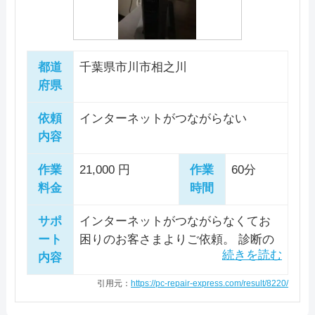
都道
千葉県市川市相之川
府県
依頼
インターネットがつながらない
内容
作業
21,000 円
作業
60分
料金
時間
サポ
インターネットがつながらなくてお
ート
困りのお客さまよりご依頼。 診断の
内容
結果、ルーターの配線間違いが原因
と判明しました。 配線を正しくし
引用元：
https://pc-repair-express.com/result/8220/
て、お客さま所有のパソコン2台、ス
マートフォンなど全ての機器で正常