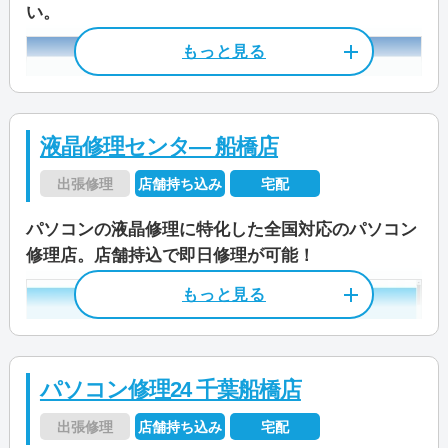
い。
料金
スピード解決（簡易処置）3,300円
店舗住所
〒 260-0027
訪問基本料金5,500円
電話相談・お問い合わせ
千葉県千葉市中央区新田町7-5 石出ビ
0120-533-117
ル1F
料金・メニュー
を見る
JR「千葉」駅から徒歩9分
液晶修理センタ― 船橋店
京成電鉄「千葉中央」駅から徒歩6分
公式サイトを見る
出張修理
店舗持ち込み
宅配
特徴
営業時間
9:00～18:00
パソコンの液晶修理に特化した全国対応のパソコン
電話相談・お問い合わせ
カード決済
モバイル決済
法人対応可
受付時間
9:00～21:00
修理店。店舗持込で即日修理が可能！
045-523-7618
データ保護
即日対応可
全メーカー対応
店舗住所
〒 272-0133
定休日
不定休
千葉県市川市行徳駅前2-21-22 行徳マ
パソコン処分
パソコン販売
ンション2009
資格/免許
パソコン整備士
特徴
パソコン修理24 千葉船橋店
駆けつけ修理対応エリア
受付時間
9:00～17:00
料金
作業料金3,300円～
カード決済
モバイル決済
法人対応可
出張修理
店舗持ち込み
宅配
相之川/新井/伊勢宿/市川/市川南/稲越町/入船/大
定休日
―