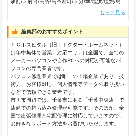
駅前/国府台/高谷/高谷新町/国分/幸/塩浜/塩焼/島
尻/下貝塚/下新宿/下妙典/新田/末広/菅野/須和田/
もっと見る
関ケ島/曽谷/高石神/高浜町/宝/田尻/千鳥町/稲荷
木/富浜/中国分/中山/新浜/原木/東大和田/東国分/
編集部のおすすめポイント
東菅野/東浜/日之出/平田/広尾/福栄/二俣/二俣新
町/奉免町/北方町/堀之内/本行徳/本塩/真間/湊/湊
ＰＣホスピタル（旧：ドクター・ホームネット）
新田/南大野/南行徳/南八幡/宮久保/妙典/本北方/八
は年中無休で営業、対応エリアは全国で、全ての
幡/若宮/
メーカーパソコンや自作PCへの対応が可能なパ
ソコンの専門業者です。
パソコン修理業界では唯一の上場企業であり、技
術力、お客様対応、個人情報等データの取り扱い
などで信頼できる業者です。
市川市周辺では、千葉市にある「千葉中央店」で
店頭での持ち込み修理が可能です。そのほか、全
国で出張修理と宅配修理に対応していますので、
お好きなサポート方法をお選びいただけます。