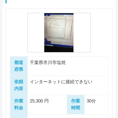
様々なトラブルに対応してくれます。違う店舗で
Macノ―トパソコン：10,000円〜
データ保護
即日対応可
全メーカー対応
お好きなサポート方法をお選びいただけます。
駆けつけ修理対応エリア
買ったパソコンや、メーカー保証が切れているパ
営業時間
10:00～19:00
パソコン処分
パソコン販売
ソコンも受け付けており、修理の前には必ず見積
相之川/新井/伊勢宿/市川/市川南/稲越町/入船/大
作業スタッフは全員パソコン整備士協会の資格を
料金・メニュー
を見る
定休日
祝日/年末年始/夏季休業等
もりを出してもらえるので安心です。 依頼する
洲/大野町/大町/大和田/押切/鬼越/鬼高/欠真間/柏
取得している正社員で、お客様の大事なパソコン
店舗住所
〒 272-0133
公式サイトを見る
駆けつけ修理対応エリア
際には予約は不要で店舗に行ったらそのまま対応
井町/加藤新田/上妙典/河原/香取/北方/北国分/行
やデータを責任を持って対応してくれます。
資格/免許
パソコン整備士
千葉県市川市行徳駅前2-21-22 行徳マ
してもらえるので急いでいるときにもおすすめで
徳駅前/国府台/高谷/高谷新町/国分/幸/塩浜/塩焼/
パソコントラブルの症状によって作業料金を細か
―
ンション2009
す。
島尻/下貝塚/下新宿/下妙典/新田/末広/菅野/須和
料金
検査費2,200円～
く設定しているので、無駄な費用が発生すること
電話相談・お問い合わせ
0474-940-940
田/関ケ島/曽谷/高石神/高浜町/宝/田尻/千鳥町/稲
受付時間
9:00～17:00
はありません。明朗会計で作業開始前に必ずお見
都道
千葉県市川市塩焼
この業者の特徴
荷木/富浜/中国分/中山/新浜/原木/東大和田/東国
積を提示してもらえるので安心です。
府県
料金・メニュー
を見る
料金・メニュー
を見る
定休日
―
NetServiceは千葉県の市川市周辺でパソコンサポ
分/東菅野/東浜/日之出/平田/広尾/福栄/二俣/二俣
ホームページでサポート内容ごとの料金を確認で
公式サイトを見る
公式サイトを見る
依頼
インターネットに接続できない
ートを行っている業者です。 動かなくなった・
新町/奉免町/北方町/堀之内/本行徳/本塩/真間/湊/
きますので参考にしてみてください。支払い方法
料金
―
内容
印刷ができない・ネットが繋がらない・近頃動き
特徴
湊新田/南大野/南行徳/南八幡/宮久保/妙典/本北
は現金のほか、クレジットカードやQRコードか
が遅くなっている・データが消えた等の様々なト
方/八幡/若宮/
ら選択可能です。
作業
25,300 円
作業
30分
電話相談・お問い合わせ
カード決済
モバイル決済
法人対応可
電話相談・お問い合わせ
料金・メニュー
を見る
ラブルに対応しています。 この業者は一度利用
045-523-7618
料金
時間
0120-240-499
データ保護
即日対応可
全メーカー対応
した方からの電話質問を無料で受けていたり、修
公式サイトを見る
この業者の特徴