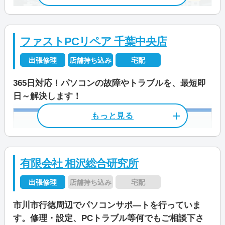
JR「千葉」駅から徒歩9分
京成電鉄「千葉中央」駅から徒歩6分
ファストPCリペア 千葉中央店
営業時間
9:00～18:00
出張修理
店舗持ち込み
宅配
受付時間
9:00～21:00
365日対応！パソコンの故障やトラブルを、最短即
日～解決します！
定休日
不定休
店舗住所
〒 272-0014
千葉県市川市田尻一丁目6番5号
資格/免許
パソコン整備士
東京メトロ東西線「原木中山」駅か
ら徒歩約15分
料金
作業料金3,300円～
有限会社 相沢総合研究所
営業時間
10:00～20:00
出張修理
店舗持ち込み
宅配
料金・メニュー
を見る
市川市行徳周辺でパソコンサポ―トを行っていま
定休日
不定休
公式サイトを見る
す。修理・設定、PCトラブル等何でもご相談下さ