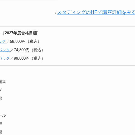
→
スタディングのHPで講座詳細をみ
［2027年度合格目標］
ック
／59,800円（税込）
パック
／74,800円（税込）
パック
／99,800円（税込）
題集
グ
習
ール
声
習