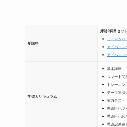
簿財2科目セット
ミニマムパ
受講料
アドバンス
アドバンス
基本講座
スマート問
トレーニン
テーマ別演
学習カリキュラム
実力テスト
理論暗記ツ
理論暗記音
理論記述練