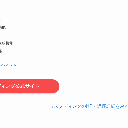
ト
機能
I説明機能
能
p/zeirishi/
ディング公式サイト
→
スタディングのHPで講座詳細をみ