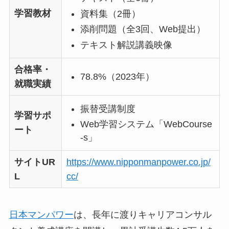
学習教材
資料集（2冊）
添削問題（全3回、Web提出）
テキスト解説講義映像
合格率・
78.8%（2023年）
就職実績
振替受講制度
学習サポ
Web学習システム「WebCourse
ート
-s」
サイトUR
https://www.nipponmanpower.co.jp/
L
cc/
日本マンパワー
は、長年に渡りキャリアコンサル