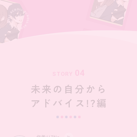
04
STORY
作者:UZNo