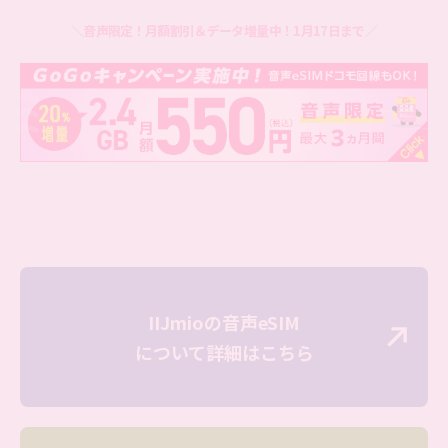
＼音声限定！月額割引＆データ増量中！1月17日まで／
IIJmioの⾳声eSIM
について詳細はこちら