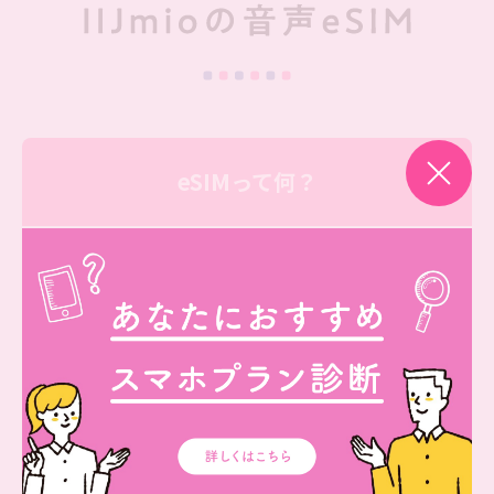
eSIMって何？
eSIM（イーシム）は、通常の物理的なSIMのようにスマ
ホに挿入する必要がなく、ウェブサイトから契約する事
で、すぐにその場で使えるようになるデジタル的なSIMに
なります。
iPhone XS/XR以降であれば、eSIM機能は搭載済み。今
のご利用が物理SIMであれば、契約はそのままでeSIMを