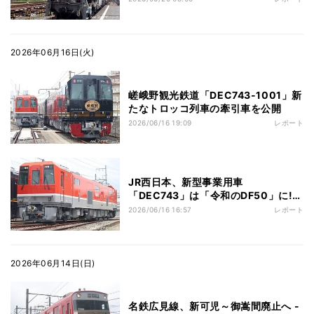
2026年06月16日(火)
嵯峨野観光鉄道「DEC743-1001」新
たなトロッコ列車の牽引車を公開
2026/06/16 19:09
レポート
JR西日本、新型事業用車
「DEC743」は「令和のDF50」に!?
写真57枚
2026/06/16 16:57
レポート
2026年06月14日(日)
名鉄広見線、新可児～御嵩間廃止へ -