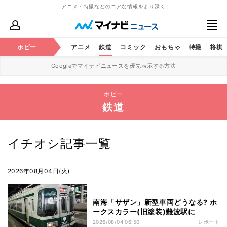
アニメ・特撮などのコアな情報をより深く
ホビー
アニメ
鉄道
コミック
おもちゃ
特撮
将棋
Googleでマイナビニュースを優先表示する方法
ホビー
鉄道
イチオシ記事一覧
2026年08月04日(火)
南海「サザン」新型車両どうなる? ホ
ークスカラー(旧塗装)難波駅に
2026/08/04 06:50
レポート