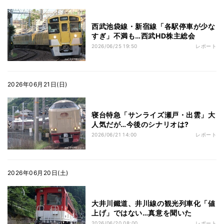
西武池袋線・新宿線「各駅停車が少な
すぎ」不満も…西武HD株主総会
2026/06/25 19:50
レポート
2026年06月21日(日)
寝台特急「サンライズ瀬戸・出雲」大
人気だが…今後のシナリオは?
2026/06/21 14:00
レポート
2026年06月20日(土)
大井川鐵道、井川線の観光列車化「値
上げ」ではない…真意を聞いた
2026/06/20 08:00
レポート