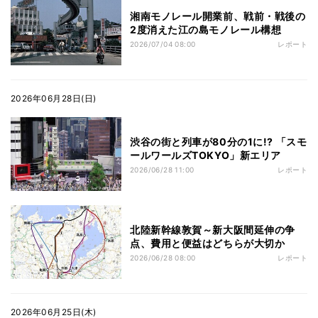
湘南モノレール開業前、戦前・戦後の
2度消えた江の島モノレール構想
2026/07/04 08:00
レポート
2026年06月28日(日)
渋谷の街と列車が80分の1に!? 「スモ
ールワールズTOKYO」新エリア
2026/06/28 11:00
レポート
北陸新幹線敦賀～新大阪間延伸の争
点、費用と便益はどちらが大切か
2026/06/28 08:00
レポート
2026年06月25日(木)