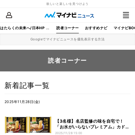
欲しいと楽しいを見つけよう
はたらくの未来へ/日本HP
読者コーナー
おすすめナビ
マイナビBO
Googleでマイナビニュースを優先表示する方法
読者コーナー
新着記事一覧
2025年11月28日(金)
【3名様】名店監修の味を自宅で！
「お水がいらないプレミアム」カドヤ
食堂ワンタンめん＆飯田商店醤油らぁ
2025/11/28 15:00