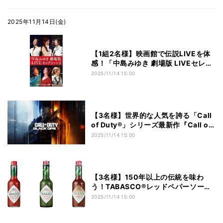
2025年11月14日(金)
【1組2名様】映画館で伝説LIVEを体
感！「中島みゆき 劇場版 LIVEセレク
ション2」鑑賞券をプレゼント
2025/11/14 15:00
【3名様】世界的な人気を誇る「Call
of Duty®」シリーズ最新作『Call of
Duty®: Black Ops 7 秘蔵版』プレゼ
2025/11/14 15:00
ント
【3名様】150年以上の伝統を味わ
う！TABASCO®レッドペパーソー
ス・TABASCO®ハラペーニョソー
2025/11/14 15:00
ス・TABASCO®チポートレイソース
３本セットプレゼント