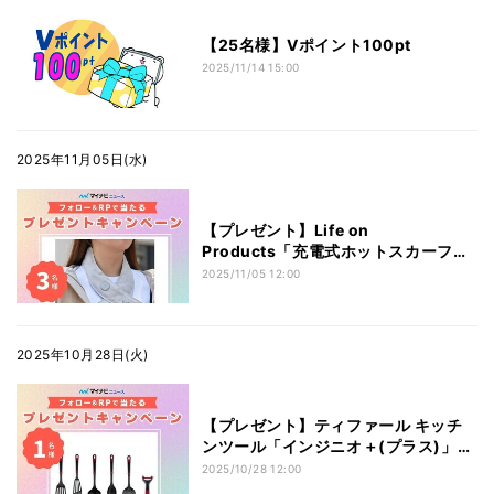
【25名様】Vポイント100pt
2025/11/14 15:00
2025年11月05日(水)
【プレゼント】Life on
Products「充電式ホットスカーフ
（カラー：ペールグレー）」マイナビ
2025/11/05 12:00
ニュース公式Xフォロー&RPキャンペ
ーン【3名様】
2025年10月28日(火)
【プレゼント】ティファール キッチ
ンツール「インジニオ＋(プラス)」6
点セット【1名様】
2025/10/28 12:00