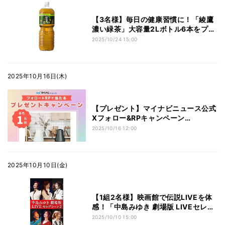
【3名様】毎日の健康習慣に！「綾鷹
濃い緑茶」大容量2Lボトル6本をプレ
ゼント
2025/10/24 15:00
2025年10月16日(木)
【プレゼント】マイナビニュース公式
Xフォロー&RPキャンペーン
EPEIOS「ドリップケトル
2025/10/16 12:00
ORIGINAL」(ブラック、ホワイト)
【各色1名様】
2025年10月10日(金)
【1組2名様】映画館で伝説LIVEを体
感！「中島みゆき 劇場版 LIVEセレク
ション2」鑑賞券をプレゼント
2025/10/10 15:00