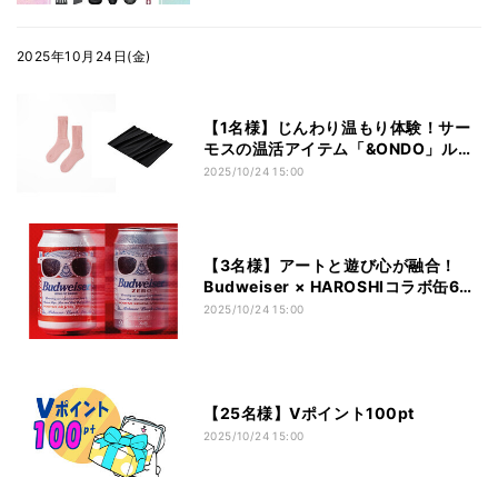
2025年10月24日(金)
【1名様】じんわり温もり体験！サー
モスの温活アイテム「&ONDO」ルー
ムソックス＆ハラマキセットをプレゼ
2025/10/24 15:00
ント！
【3名様】アートと遊び心が融合！
Budweiser × HAROSHIコラボ缶6本
セットをプレゼント！
2025/10/24 15:00
【25名様】Vポイント100pt
2025/10/24 15:00