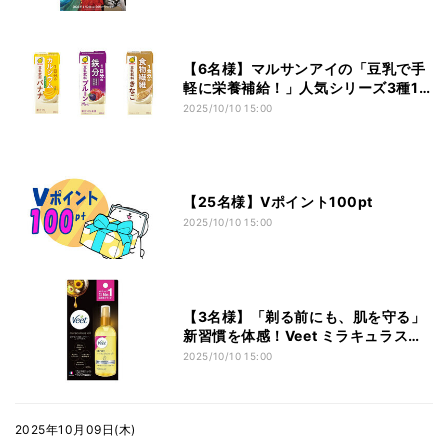
【6名様】マルサンアイの「豆乳で手
軽に栄養補給！」人気シリーズ3種12
本をセットにしてを6名様にプレゼン
2025/10/10 15:00
ト
【25名様】Vポイント100pt
2025/10/10 15:00
【3名様】「剃る前にも、肌を守る」
新習慣を体感！Veet ミラキュラスオ
イルを3名様にプレゼント
2025/10/10 15:00
2025年10月09日(木)