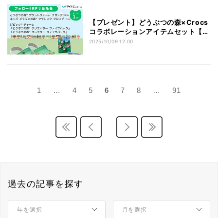
【プレゼント】どうぶつの森×Crocs
コラボレーションアイテムセット【1
名様】
2025/10/09 12:00
1
…
4
5
6
7
8
…
91
過去の記事を探す