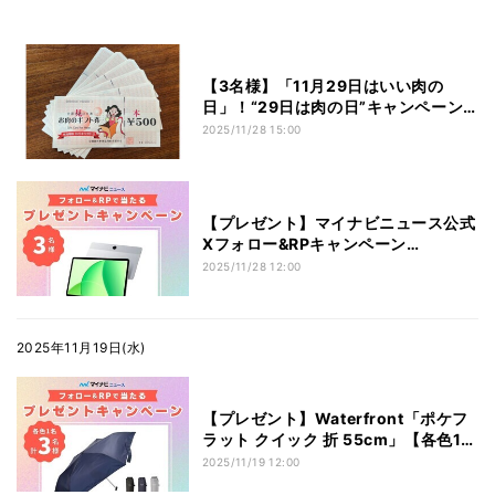
麺など4点セットプレゼント
【3名様】「11月29日はいい肉の
日」！“29日は肉の日”キャンペーン
で「お肉のギフト券3,000円分」をプ
2025/11/28 15:00
レゼント！
【プレゼント】マイナビニュース公式
Xフォロー&RPキャンペーン
OPPO「OPPO Pad SE」【3名様】
2025/11/28 12:00
2025年11月19日(水)
【プレゼント】Waterfront「ポケフ
ラット クイック 折 55cm」【各色1名
計3名様】
2025/11/19 12:00