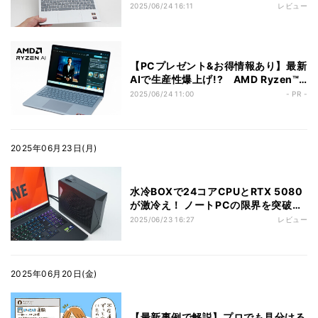
OmniBook 7 Aero 13-bg」レビュー
2025/06/24 16:11
レビュー
【PCプレゼント&お得情報あり】最新
AIで生産性爆上げ!? AMD Ryzen™
AI 300シリーズ プロセッサーを搭載
2025/06/24 11:00
- PR -
した噂のCopilot+ PC「Dell 14 Plus
ノートパソコン」がすごすぎた
2025年06月23日(月)
水冷BOXで24コアCPUとRTX 5080
が激冷え！ ノートPCの限界を突破す
るG TUNE「H6-I9G80BK-C」を試
2025/06/23 16:27
レビュー
す
2025年06月20日(金)
【最新事例で解説】プロでも見分ける