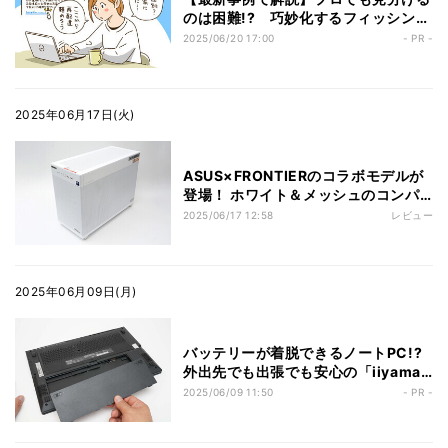
のは困難!? 巧妙化するフィッシング
詐欺や個人情報の漏洩の事例と予防策
2025/06/20 17:00
- PR -
2025年06月17日(火)
ASUS×FRONTIERのコラボモデルが
登場！ ホワイト＆メッシュのコンパ
クトボディに4Kゲーミングも余裕の
2025/06/17 12:58
レビュー
高性能を凝縮
2025年06月09日(月)
バッテリーが着脱できるノートPC!?
外出先でも出張でも安心の「iiyama
PC SOLUTION-15FH129-i5-
2025/06/09 11:50
- PR -
UHPX」ならビジネスが止まらない