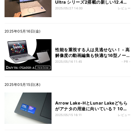
Ultra シリーズ2搭載の新しい12.4型
モデル、デザイン刷新で使い勝手が向
2025/05/27 14:00
レビュー
上
2025年05月16日(金)
性能を重視する人は見逃せない！ - 高
解像度の動画編集も快適な16型ノー
トPC「DAIV R6-I7G60SR-A」実機
2025/05/16 11:45
- PR -
レビュー
2025年05月15日(木)
Arrow Lake-HとLunar Lakeどちら
がアナタの用途に向いている？ 10種
類のテストで性能を比較してみた
2025/05/15 16:11
レビュー