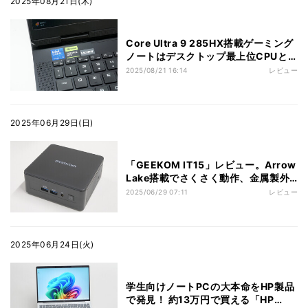
2025年08月21日(木)
Core Ultra 9 285HX搭載ゲーミング
ノートはデスクトップ最上位CPUと
肩を並べるモンスター性能だった
2025/08/21 16:14
レビュー
2025年06月29日(日)
「GEEKOM IT15」レビュー。Arrow
Lake搭載でさくさく動作、金属製外
装も素敵
2025/06/29 07:11
レビュー
2025年06月24日(火)
学生向けノートPCの大本命をHP製品
で発見！ 約13万円で買える「HP