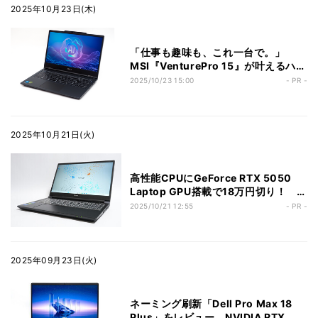
2025年10月23日(木)
「仕事も趣味も、これ一台で。」
MSI『VenturePro 15』が叶えるハイ
ブリッドな働き方
2025/10/23 15:00
- PR -
2025年10月21日(火)
高性能CPUにGeForce RTX 5050
Laptop GPU搭載で18万円切り！ ク
リエイティブ作業などマルチに活躍す
2025/10/21 12:55
- PR -
るノートPCを求める欲張りさんに
2025年09月23日(火)
ネーミング刷新「Dell Pro Max 18
Plus」をレビュー、NVIDIA RTX