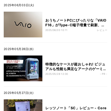
2025年06月03日(火)
おうちノートPCにぴったりな「VAIO
F16」がType-C端子増量で刷新、新
モデルをレビュー
2025/06/03 10:11
レビュー
2025年05月28日(水)
特徴的なケースが超おしゃれ! ビジュ
アルも性能も満足なアークのゲーミン
グPC「arkhive Gaming Custom
2025/05/28 12:00
- PR -
GC-A7R97M AG-AG8B85MRD7X-
TT3」実機レビュー
2025年05月27日(火)
レッツノート「SC」レビュー - Core