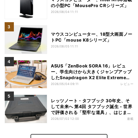
の小型PC「MousePro CRシリーズ」
2026/08/04 11:11
マウスコンピューター、18型大画面ノー
トPC「mouse K8シリーズ」
2026/08/05 11:11
ASUS「ZenBook SORA 16」レビュ
ー、学生向けから大きくジャンプアップ
したSnapdragon X2 Elite Extremeノ
ートPC
2026/05/04 09:11
レビュー
レッツノート・タフブック 30年史、そ
して未来へ 第4回 タフブック誕生 - 世界
で評価される「堅牢な道具」、はじまり
は海外だった
2026/07/02 12:00
連載