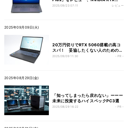
PRO 5000 Blackwell搭載ワークス
2025/09/23 07:11
レビュー
テーション
2025年09月09日(火)
20万円切りでRTX 5060搭載の高コ
スパ！ 妥協したくない人のためのノ
ートPC「iiyama PC STYLE-
2025/09/09 11:30
- PR -
15FX166-i7-RKSX」
2025年08月29日(金)
「知ってしまったら戻れない」ーーー
未来に投資するハイスペックPC3選
2025/08/29 16:22
- PR -