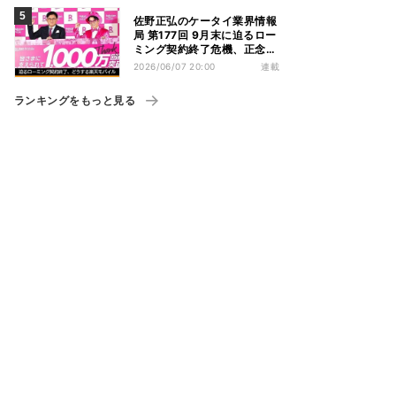
佐野正弘のケータイ業界情報
局 第177回 9月末に迫るロー
ミング契約終了危機、正念場
を迎える楽天モバイルはどう
2026/06/07 20:00
連載
動く？
ランキングをもっと見る