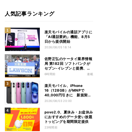
人気記事ランキング
楽天モバイルの通話アプリに
「AI通話要約」機能、8月5
日から提供開始
2026/08/05 18:14
佐野正弘のケータイ業界情報
局 第182回 ソフトバンクが
セブン-イレブンと提携、携
帯電話会社とコンビニが急接
6時間前
連載
近する理由は
楽天モバイル、iPhone
16（128GB）がMNPで
40,000円引きに 新規契約
でも40,000ポイントを還元
2026/08/03 20:00
povo2.0、夏休み・お盆休み
におすすめのデータ使い放題
トッピングを期間限定提供
23時間前