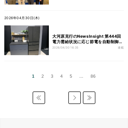
編
2026年04月30日(木)
大河原克行のNewsInsight 第444回
電力需給状況に応じ節電を自動制御、
パナソニックが日本初の「DR」冷蔵
2026/04/30 16:35
連載
庫を製品化
1
2
3
4
5
…
86