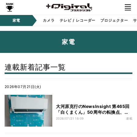
家電
カメラ
テレビ / レコーダー
プロジェクター
サ
家電
連載新着記事一覧
2026年07月21日(火)
大河原克行のNewsInsight 第465回
「白くまくん」50周年の転換点、栃
木事業所がリードするエアコン世界展
2026/07/21 16:09
連載
開