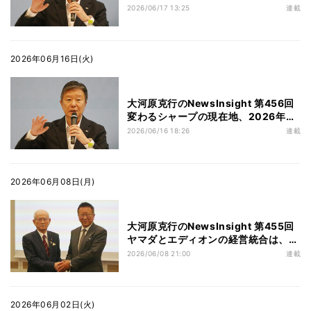
の事業戦略を読み解く (後編)
2026/06/17 13:25
連載
2026年06月16日(火)
大河原克行のNewsInsight 第456回
変わるシャープの現在地、2026年度
の事業戦略を読み解く (前編)
2026/06/16 18:26
連載
2026年06月08日(月)
大河原克行のNewsInsight 第455回
ヤマダとエディオンの経営統合は、
「家電・住まい・環境の三位一体」で
2026/06/08 21:00
連載
新たな価値創造へ
2026年06月02日(火)