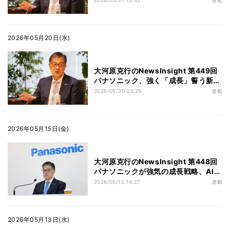
ー (後編)
2026年05月20日(水)
大河原克行のNewsInsight 第449回
パナソニック、強く「成長」誓う新戦
略の焦点 - 楠見雄規CEOインタビュ
2026/05/20 23:25
連載
ー (前編)
2026年05月15日(金)
大河原克行のNewsInsight 第448回
パナソニックが強気の成長戦略、AIイ
ンフラ事業で拡大路線 - 家電事業にも
2026/05/15 14:27
連載
大きな役割
2026年05月13日(水)