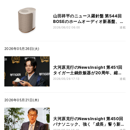
山田祥平のニュース羅針盤 第544回
BOSEのホームオーディオ新基盤、こ
れは1990年代に夢見た理想の実現か
2026/06/02 06:00
連載
2026年05月26日(火)
大河原克行のNewsInsight 第451回
タイガー土鍋炊飯器が20周年、縮小
傾向の炊飯器市場でも吹く「追い風」
2026/05/26 17:13
連載
とは？
2026年05月21日(木)
大河原克行のNewsInsight 第450回
パナソニック、強く「成長」誓う新戦
略の焦点 - 楠見雄規CEOインタビュ
2026/05/21 15:42
連載