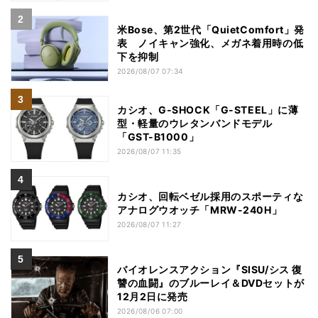
米Bose、第2世代「QuietComfort」発
表 ノイキャン強化、メガネ着用時の低
下を抑制
2026/08/07 07:34
カシオ、G-SHOCK「G-STEEL」に薄
型・軽量のウレタンバンドモデル
「GST-B1000」
2026/08/07 11:35
カシオ、回転ベゼル採用のスポーティな
アナログウオッチ「MRW-240H」
2026/08/07 11:27
バイオレンスアクション『SISU/シス 復
讐の血闘』のブルーレイ＆DVDセットが
12月2日に発売
2026/08/06 07:00