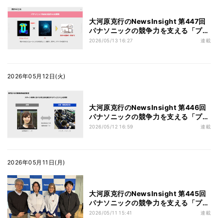
大河原克行のNewsInsight 第447回
パナソニックの競争力を支える「プロ
ダクト解析センター」の取り組み - 後
2026/05/13 16:27
連載
編
2026年05月12日(火)
大河原克行のNewsInsight 第446回
パナソニックの競争力を支える「プロ
ダクト解析センター」の取り組み - 中
2026/05/12 16:59
連載
編
2026年05月11日(月)
大河原克行のNewsInsight 第445回
パナソニックの競争力を支える「プロ
ダクト解析センター」の取り組み - 前
2026/05/11 15:41
連載