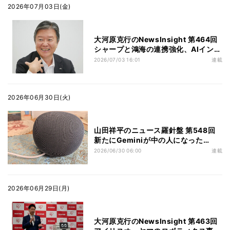
2026年07月03日(金)
大河原克行のNewsInsight 第464回
シャープと鴻海の連携強化、AIインフ
ラが成長の中心へ - 河村社長インタビ
2026/07/03 16:01
連載
ュー
2026年06月30日(火)
山田祥平のニュース羅針盤 第548回
新たにGeminiが中の人になった
「Google Homeスピーカー」を試し
2026/06/30 06:00
連載
てみた
2026年06月29日(月)
大河原克行のNewsInsight 第463回