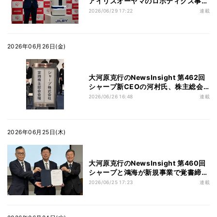
アイリスオーヤマのロボティクス事業
が加速、完全内製化した「清掃ロボ」
2026/06/29 17:22
連載
を市場投入
2026年06月26日(金)
大河原克行のNewsInsight 第462回
シャープ新CEOの河村氏、株主総会
で無配を陳謝も再成長の展望語る - AI
2026/06/26 16:48
連載
など新事業に期待
2026年06月25日(木)
大河原克行のNewsInsight 第460回
シャープと鴻海が新規事業で覚書締
結、AI、次世代通信、ロボティクスの
2026/06/25 17:23
連載
事業創出へ本腰