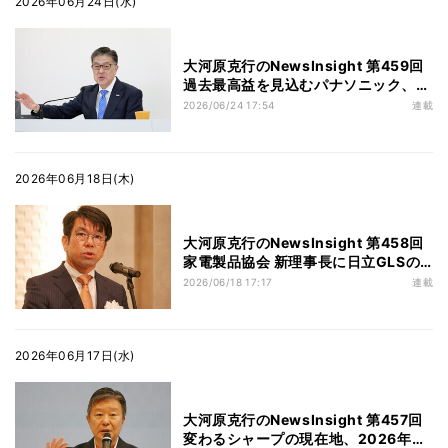
2026年06月24日(水)
大河原克行のNewsInsight 第459回
過去最高益を見込むパナソニック、AI
事業期待で株高も「一過性ではない」
2026/06/24 17:54
連載
自信の背景
2026年06月18日(木)
大河原克行のNewsInsight 第458回
家電製品協会 新理事長に日立GLSの
大隅英貴氏、ZEH資格推進を強調 - 資
2026/06/18 17:17
連載
源循環施策やナフサ対応も確認
2026年06月17日(水)
大河原克行のNewsInsight 第457回
変わるシャープの現在地、2026年度