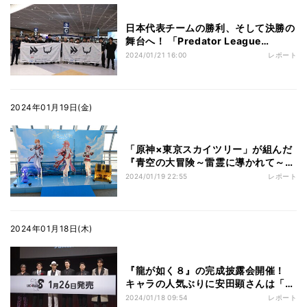
日本代表チームの勝利、そして決勝の
舞台へ！ 「Predator League
2024」フィリピン現地レポート
2024/01/21 16:00
レポート
2024年01月19日(金)
「原神×東京スカイツリー」が組んだ
『青空の大冒険～雷霊に導かれて～』
に行ってきた！ 最上層まで展示あり
2024/01/19 22:55
レポート
2024年01月18日(木)
『龍が如く８』の完成披露会開催！
キャラの人気ぶりに安田顕さんは「み
んな難波を求めている」
2024/01/18 09:54
レポート