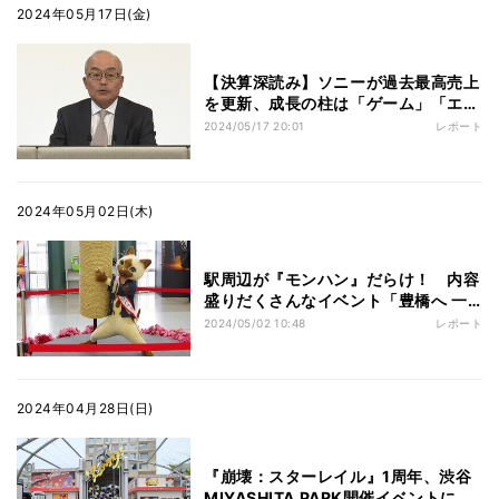
2024年05月17日(金)
【決算深読み】ソニーが過去最高売上
を更新、成長の柱は「ゲーム」「エン
タメ」「半導体」へ
2024/05/17 20:01
レポート
2024年05月02日(木)
駅周辺が『モンハン』だらけ！ 内容
盛りだくさんなイベント「豊橋へ 一
狩りいこうぜ！」に行ってきた
2024/05/02 10:48
レポート
2024年04月28日(日)
『崩壊：スターレイル』1周年、渋谷
MIYASHITA PARK開催イベントに行