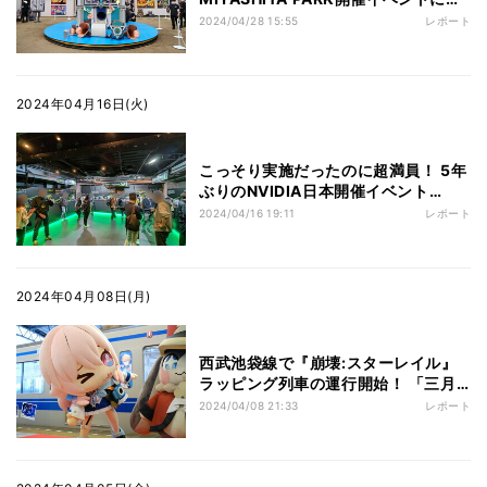
ってきた！ 王のゴミ箱や巨大ガチャ
2024/04/28 15:55
レポート
マシンも
2024年04月16日(火)
こっそり実施だったのに超満員！ 5年
ぶりのNVIDIA日本開催イベント
「GeForce Day」に行ってきた
2024/04/16 19:11
レポート
2024年04月08日(月)
西武池袋線で『崩壊:スターレイル』
ラッピング列車の運行開始！ 「三月
なのか」が名誉車掌に就任
2024/04/08 21:33
レポート