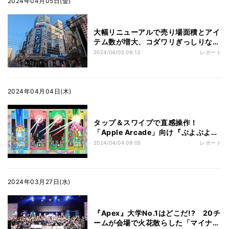
2024年04月05日(金)
大幅リニューアルで売り場面積とアイ
テム数が増大、コダワリぎっしりなド
スパラなんば店に行ってきた
2024/04/05 09:13
レポート
2024年04月04日(木)
タップ＆スワイプで直感操作！
「Apple Arcade」向け『ぷよぷよパ
ズルポップ』を先行プレイした
2024/04/04 09:05
レポート
2024年03月27日(水)
『Apex』大学No.1はどこだ!? 20チ
ームが会場で火花散らした「マイナビ