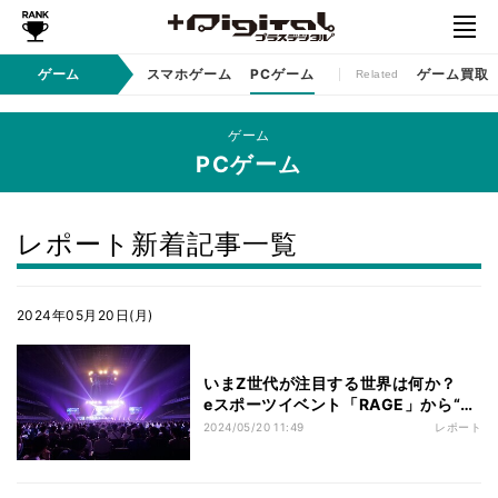
コンソールゲーム
ゲーム
スマホゲーム
PCゲーム
ゲーム買取
Related
ゲーム
PCゲーム
レポート新着記事一覧
2024年05月20日(月)
いまZ世代が注目する世界は何か？
eスポーツイベント「RAGE」から“令
和の推し活”を考える
2024/05/20 11:49
レポート