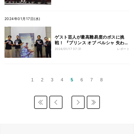
2024年01月17日(水)
ゲスト芸人が最高難易度のボスに挑
戦！ 『プリンス オブ ペルシャ 失われ
た王冠』発売記念イベント
2024/01/17 07:31
レポート
1
2
3
4
5
6
7
8