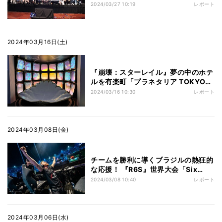
eカレ 2024」レポート
2024/03/27 10:19
レポート
2024年03月16日(土)
『崩壊：スターレイル』夢の中のホテ
ルを有楽町「プラネタリア TOKYO」
で体験！ 開催前に見てきた
2024/03/16 10:30
レポート
2024年03月08日(金)
チームを勝利に導くブラジルの熱狂的
な応援！ 『R6S』世界大会「Six
Invitational 2024」現地レポート
2024/03/08 10:40
レポート
2024年03月06日(水)