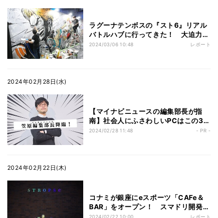
ラグーナテンボスの『スト6』リアル
バトルハブに行ってきた！ 大迫力の
グラフィティアートは超必見
2024/03/06 10:48
レポート
2024年02月28日(水)
【マイナビニュースの編集部長が指
南】社会人にふさわしいPCはこの3モ
デルから選べ！
2024/02/28 11:48
- PR -
2024年02月22日(木)
コナミが銀座にeスポーツ「CAFe＆
BAR」をオープン！ スマドリ開発の
「推し」ドリンクも
2024/02/22 10:00
レポート