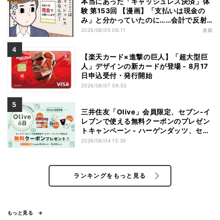
本当にあった「キャッシュレス決済」体
験 第153回 【漫画】「支払いは現金の
み」と分かっていたのに……会計で反射
的に出してしまったものは
2026/08/05 06:11
連載
【楽天カード×進撃の巨人】「超大型巨
人」デザインの新カードが登場 - 8月17
日申込受付・発行開始
2026/08/07 09:53
三井住友「Olive」会員限定、セブン‐イ
レブンで使える無料クーポンのプレゼン
トキャンペーン - ハーゲンダッツ、セブ
ンカフェなどが無料に
2026/08/04 15:30
ランキングをもっと見る
もっと見る