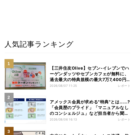
人気記事ランキング
【三井住友Olive】セブン-イレブンでハ
ーゲンダッツやセブンカフェが無料に、
過去最大の特典規模の最大7万7,400円
相当がもらえるキャンペーンも - 夏休み
2026/08/07 11:25
レポート
の"酷暑出費"を応援
アメックス会員が求める"特典"とは......?
「会員歴のプライド」「マニュアルなし
のコンシェルジュ」など担当者から聞い
た"裏話"も
2026/08/06 16:13
レポート