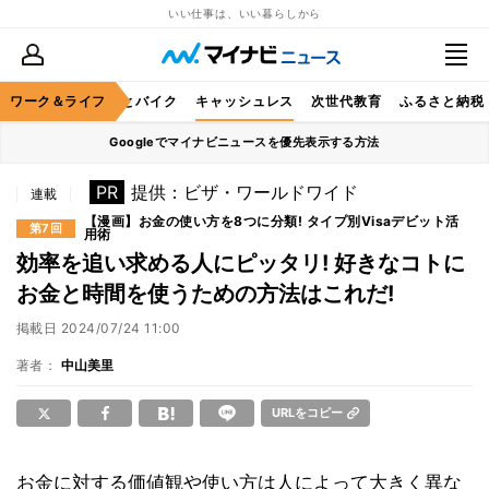
いい仕事は、いい暮らしから
ルメ
ワーク＆ライフ
レジャー
車とバイク
キャッシュレス
次世代教育
ふるさと納税
Googleでマイナビニュースを優先表示する方法
PR
提供：ビザ・ワールドワイド
連載
【漫画】お金の使い方を8つに分類! タイプ別Visaデビット活
第7回
用術
効率を追い求める人にピッタリ! 好きなコトに
お金と時間を使うための方法はこれだ!
掲載日
2024/07/24 11:00
著者：
中山美里
URLをコピー
お金に対する価値観や使い方は人によって大きく異な