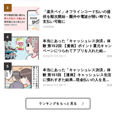
「楽天ペイ」オフラインコード払いの提
供を順次開始 - 圏外や電波が弱い時でも
支払い可能に
20時間前
本当にあった「キャッシュレス決済」体
験 第152回 【漫画】ポイント還元キャン
ペーンにつられてアプリを入れた結
果……お得を逃したまさかの理由
2026/07/29 06:11
連載
本当にあった「キャッシュレス決済」体
験 第151回 【漫画】キャッシュレス生活
に慣れすぎた結果…現金払いの人を見る
と「理由」を推理してしまう
2026/07/22 06:11
連載
ランキングをもっと見る