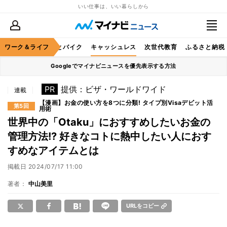
いい仕事は、いい暮らしから
ルメ
ワーク＆ライフ
レジャー
車とバイク
キャッシュレス
次世代教育
ふるさと納税
Googleでマイナビニュースを優先表示する方法
PR
提供：ビザ・ワールドワイド
連載
【漫画】お金の使い方を8つに分類! タイプ別Visaデビット活
第5回
用術
世界中の「Otaku」におすすめしたいお金の
管理方法!? 好きなコトに熱中したい人におす
すめなアイテムとは
掲載日
2024/07/17 11:00
著者：
中山美里
URLをコピー