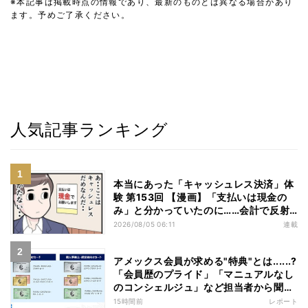
※本記事は掲載時点の情報であり、最新のものとは異なる場合があり
ます。予めご了承ください。
人気記事ランキング
本当にあった「キャッシュレス決済」体
験 第153回 【漫画】「支払いは現金の
み」と分かっていたのに……会計で反射
的に出してしまったものは
2026/08/05 06:11
連載
アメックス会員が求める"特典"とは......?
「会員歴のプライド」「マニュアルなし
のコンシェルジュ」など担当者から聞い
た"裏話"も
15時間前
レポート