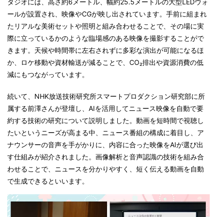
タジオには、高さ約6メートル、幅約25.5メートルの大型LEDウォ
ールが設置され、映像やCGが映し出されています。手前に組まれ
たリアルな美術セットや照明と組み合わせることで、その場に実
際に立っているかのような臨場感のある映像を撮影することがで
きます。天候や時間帯に左右されずに多彩な演出が可能になるほ
か、ロケ移動や資材輸送が減ることで、CO₂排出や資源消費の低
減にもつながっています。
続いて、NHK放送技術研究所スマートプロダクション研究部に所
属する前澤さんが登壇し、AIを活用してニュース映像を自動で要
約する技術の研究について説明しました。動画を短時間で視聴し
たいというニーズが高まる中、ニュース番組の構成に着目し、ア
ナウンサーの音声を手がかりに、内容に合った映像をAIが選び出
す仕組みが紹介されました。画像解析と音声認識の技術を組み合
わせることで、ニュースを分かりやすく、短く伝える動画を自動
で生成できるといいます。