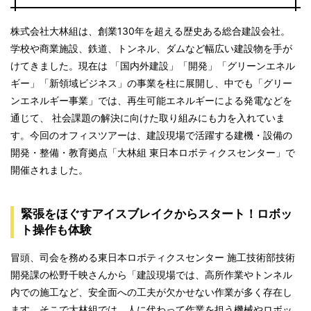
株式会社大林組は、創業130年を超える歴史ある総合建設会社。
学校や商業施設、鉄道、トンネル、ダムなど幅広い建設物を手が
けてきました。現在は 「国内外建設」「開発」「グリーンエネル
ギー」「新領域ビジネス」の事業を柱に展開し、中でも「グリー
ンエネルギー事業」では、再生可能エネルギーによる発電などを
通じて、 社会課題の解決に向けた取り組みにも力を入れていま
す。今回のオフィスツアーは、建設現場で活躍する建機・設備の
開発・整備・教育拠点「大林組 東日本ロボティクスセンター」で
開催されました。
緊張をほぐすアイスブレイクからスタート！ロボッ
ト操作も体験
冒頭、司会を務める東日本ロボティクスセンター 施工技術部技術
開発課の松野千映さんから「建設現場では、高所作業やトンネル
内での施工など、安全面への工夫が欠かせない作業が多く存在し
ます。そこで大林組では、人に代わって作業を担う機械やロボッ