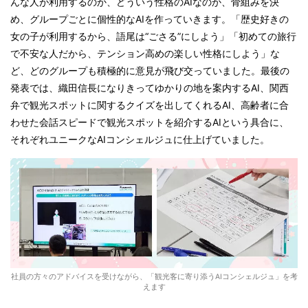
んな人が利用するのか、どういう性格のAIなのか、骨組みを決
め、グループごとに個性的なAIを作っていきます。「歴史好きの
女の子が利用するから、語尾は“ごさる”にしよう」「初めての旅行
で不安な人だから、テンション高めの楽しい性格にしよう」な
ど、どのグループも積極的に意見が飛び交っていました。最後の
発表では、織田信長になりきってゆかりの地を案内するAI、関西
弁で観光スポットに関するクイズを出してくれるAI、高齢者に合
わせた会話スピードで観光スポットを紹介するAIという具合に、
それぞれユニークなAIコンシェルジュに仕上げていました。
社員の方々のアドバイスを受けながら、「観光客に寄り添うAIコンシェルジュ」を考
えます