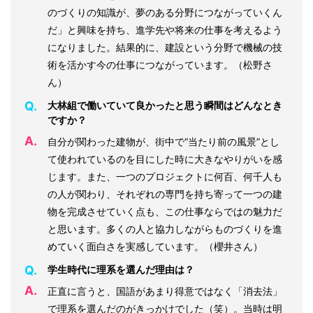
のづくりの知識が、夢のある分野につながっていくん
だ」と興味を持ち、進学先や将来の仕事を考えるよう
になりました。結果的に、建設という分野で機械の技
術を活かす今の仕事につながっています。（松野さ
ん）
Q.
大林組で働いていて良かったと思う瞬間はどんなとき
ですか？
A.
自分が関わった建物が、街中で“当たり前の風景”とし
て使われているのを目にした時に大きなやりがいを感
じます。また、一つのプロジェクトに何百、何千人も
の人が関わり、それぞれの専門を持ち寄って一つの建
物を完成させていく点も、この仕事ならではの魅力だ
と思います。多くの人と協力しながらものづくりを進
めていく面白さを実感しています。（櫻井さん）
Q.
学生時代に理系を選んだ理由は？
A.
正直に言うと、国語があまり得意ではなく「消去法」
で理系を選んだのがきっかけでした（笑）。当時は明