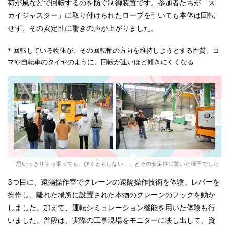
荷が風などで回転するのを防ぐ制御装置です。参加者たちが「ス
カイジャスター」に取り付けられたロープを引いても本体は回転
せず、その安定性に驚きの声が上がりました。
* 回転している物体が、その回転軸の方向を維持しようとする性質。コ
マや自転車のタイヤのように、回転が速いほど傾きにくくなる
「思いっきり引っ張っても、びくともしない！」とその安定性に驚いた様子でした
3つ目に、遠隔操作室でクレーンの遠隔操作技術を体験。レバーを
操作し、離れた場所に設置された本物のクレーンのフックを動か
しました。加えて、運転シミュレーション機能を用いた体験も行
いました。普段は、実際の工事現場をモニターに映し出して、資