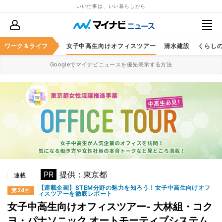
いい仕事は、いい暮らしから
by オリックスグループ
ワーク＆ライフ
女子中高生向けオフィスツアー
清水建設
くらし
Googleでマイナビニュースを優先表示する方法
PR
提供：東京都
連載
【連載企画】STEM分野の魅力を知ろう！女子中高生向けオフ
第24回
ィスツアーを徹底レポート
女子中高生向けオフィスツアー- 大林組・コク
ヨ・パナソニック オートモーティブシステム