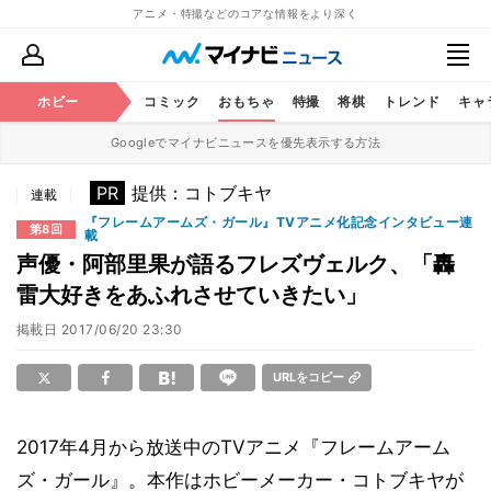
アニメ・特撮などのコアな情報をより深く
アニメ
ホビー
鉄道
コミック
おもちゃ
特撮
将棋
トレンド
キャ
Googleでマイナビニュースを優先表示する方法
PR
提供：コトブキヤ
連載
『フレームアームズ・ガール』TVアニメ化記念インタビュー連
第8回
載
声優・阿部里果が語るフレズヴェルク、「轟
雷大好きをあふれさせていきたい」
掲載日
2017/06/20 23:30
URLをコピー
2017年4月から放送中のTVアニメ『フレームアーム
ズ・ガール』。本作はホビーメーカー・コトブキヤが