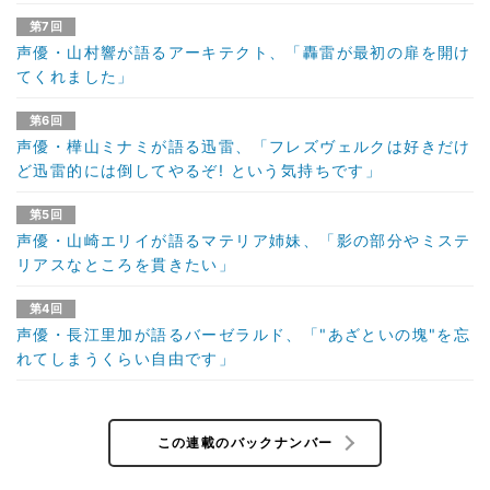
第7回
声優・山村響が語るアーキテクト、「轟雷が最初の扉を開け
てくれました」
第6回
声優・樺山ミナミが語る迅雷、「フレズヴェルクは好きだけ
ど迅雷的には倒してやるぞ! という気持ちです」
第5回
声優・山崎エリイが語るマテリア姉妹、「影の部分やミステ
リアスなところを貫きたい」
第4回
声優・長江里加が語るバーゼラルド、「"あざといの塊"を忘
れてしまうくらい自由です」
この連載のバックナンバー