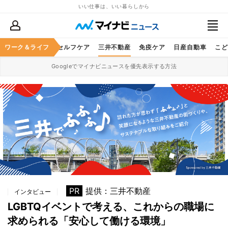
いい仕事は、いい暮らしから
独立・開業
ワーク＆ライフ
健康セルフケア
三井不動産
免疫ケア
日産自動車
こど
Googleでマイナビニュースを優先表示する方法
PR
提供：三井不動産
インタビュー
LGBTQイベントで考える、これからの職場に
求められる「安心して働ける環境」