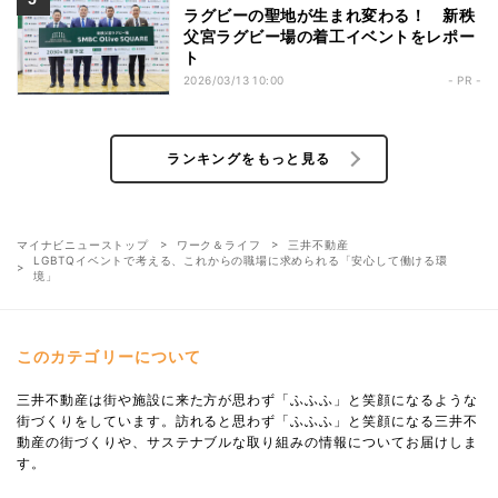
ラグビーの聖地が生まれ変わる！ 新秩
父宮ラグビー場の着工イベントをレポー
ト
2026/03/13 10:00
- PR -
ランキングをもっと見る
マイナビニューストップ
ワーク＆ライフ
三井不動産
LGBTQイベントで考える、これからの職場に求められる「安心して働ける環
境」
このカテゴリーについて
三井不動産は街や施設に来た方が思わず「ふふふ」と笑顔になるような
街づくりをしています。訪れると思わず「ふふふ」と笑顔になる三井不
動産の街づくりや、サステナブルな取り組みの情報についてお届けしま
す。