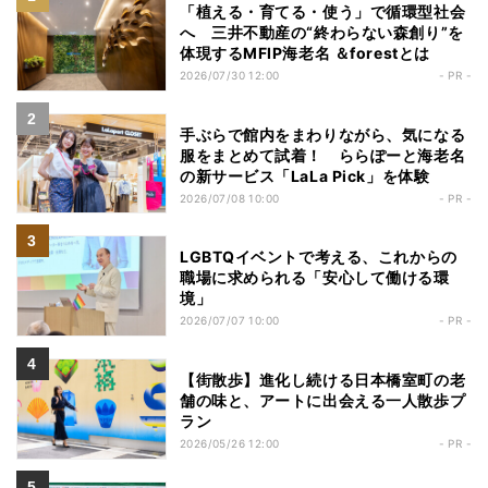
「植える・育てる・使う」で循環型社会
へ 三井不動産の“終わらない森創り”を
体現するMFIP海老名 ＆forestとは
2026/07/30 12:00
- PR -
手ぶらで館内をまわりながら、気になる
服をまとめて試着！ ららぽーと海老名
の新サービス「LaLa Pick」を体験
2026/07/08 10:00
- PR -
LGBTQイベントで考える、これからの
職場に求められる「安心して働ける環
境」
2026/07/07 10:00
- PR -
【街散歩】進化し続ける日本橋室町の老
舗の味と、アートに出会える一人散歩プ
ラン
2026/05/26 12:00
- PR -