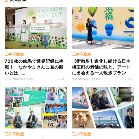
三井不動産
三井不動産
700枚の絵馬で世界記録に挑
【街散歩】進化し続ける日本
戦！ なかやまきんに君の願
橋室町の老舗の味と、アート
いとは……
に出会える一人散歩プラン
2026/06/15 10:00
- PR -
2026/05/26 12:00
- PR -
三井不動産
三井不動産